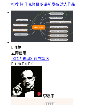
推荐
热门
克隆最多
最新发布
达人作品

收藏
立即使用
《精力管理》读书笔记

1.2k

0

0
李震宇