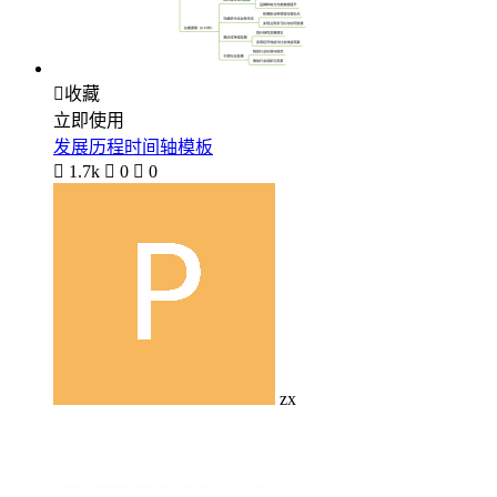

收藏
立即使用
发展历程时间轴模板

1.7k

0

0
zx