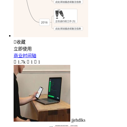

收藏
立即使用
商业时间轴

1.7k

1

1
jjehdlks