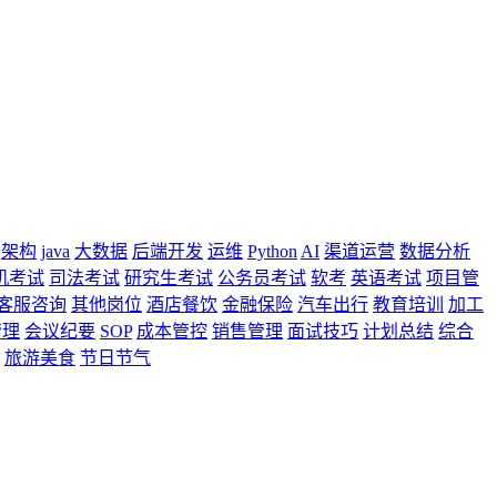
架构
java
大数据
后端开发
运维
Python
AI
渠道运营
数据分析
机考试
司法考试
研究生考试
公务员考试
软考
英语考试
项目管
客服咨询
其他岗位
酒店餐饮
金融保险
汽车出行
教育培训
加工
管理
会议纪要
SOP
成本管控
销售管理
面试技巧
计划总结
综合
旅游美食
节日节气