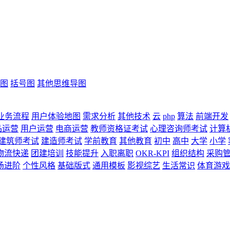
图
括号图
其他思维导图
业务流程
用户体验地图
需求分析
其他技术
云
php
算法
前端开发
品运营
用户运营
电商运营
教师资格证考试
心理咨询师考试
计算
建筑师考试
建造师考试
学前教育
其他教育
初中
高中
大学
小学
物流快递
团建培训
技能提升
入职离职
OKR-KPI
组织结构
采购
场进阶
个性风格
基础版式
通用模板
影视综艺
生活常识
体育游戏