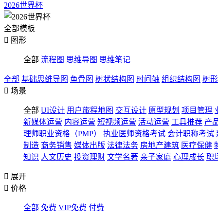
2026世界杯
全部模板

图形
全部
流程图
思维导图
思维笔记
全部
基础思维导图
鱼骨图
树状结构图
时间轴
组织结构图
树形

场景
全部
UI设计
用户旅程地图
交互设计
原型规划
项目管理
新媒体运营
内容运营
短视频运营
活动运营
工具推荐
产
理师职业资格（PMP）
执业医师资格考试
会计职称考试
制造
商务销售
媒体出版
法律法务
房地产建筑
医疗保健
知识
人文历史
投资理财
文学名著
亲子家庭
心理成长
职

展开

价格
全部
免费
VIP免费
付费