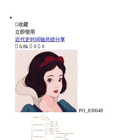

收藏
立即使用
近代史时间轴总结分享

6.8k

0

0
PO_830648