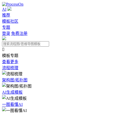
AI
推荐
模板社区
专题
登录
免费注册

模板专题
查看更多
流程梳理
架构图/拓扑图
AI生成模板
一图看懂AI