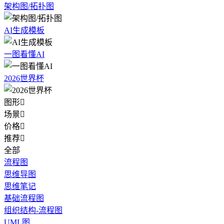
架构图/拓扑图
AI生成模板
一图看懂AI
2026世界杯
图形

场景

价格

推荐

全部
流程图
思维导图
思维笔记
基础流程图
组织结构-流程图
UML图