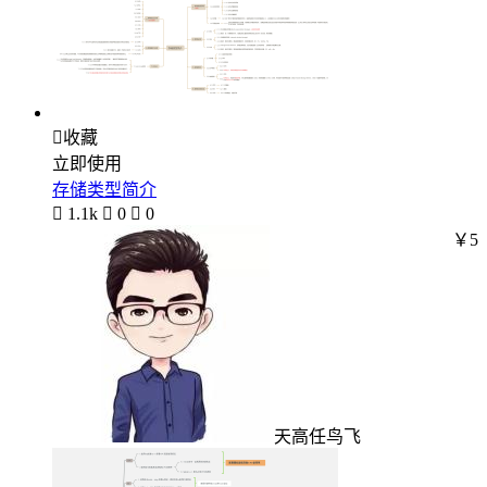

收藏
立即使用
存储类型简介

1.1k

0

0
￥5
天高任鸟飞