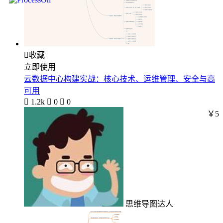

收藏
立即使用
云数据中心构建实战：核心技术、运维管理、安全与高
可用

1.2k

0

0
￥5
思维导图达人