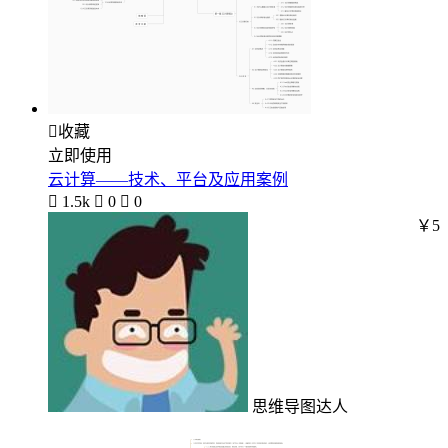

收藏
立即使用
云计算――技术、平台及应用案例

1.5k

0

0
￥5
思维导图达人