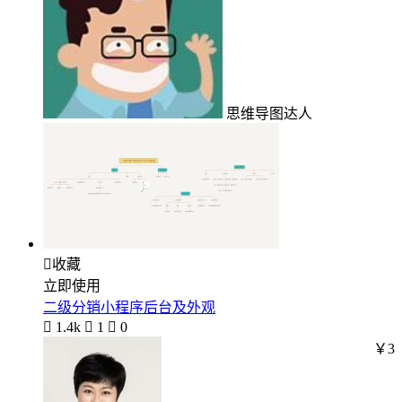
思维导图达人

收藏
立即使用
二级分销小程序后台及外观

1.4k

1

0
￥3