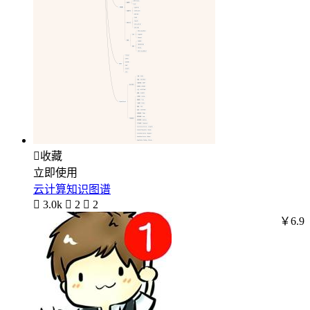

收藏
立即使用
云计算知识图谱

3.0k

2

2
￥6.9