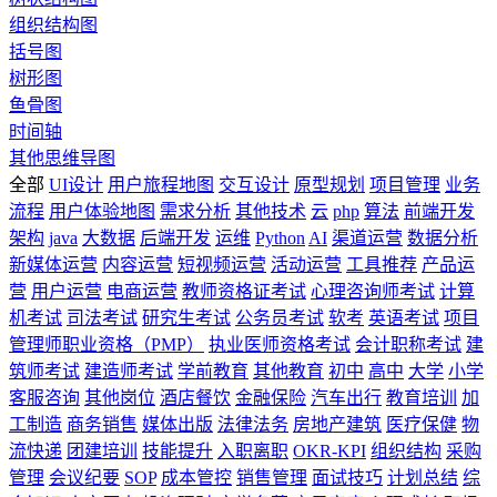
组织结构图
括号图
树形图
鱼骨图
时间轴
其他思维导图
全部
UI设计
用户旅程地图
交互设计
原型规划
项目管理
业务
流程
用户体验地图
需求分析
其他技术
云
php
算法
前端开发
架构
java
大数据
后端开发
运维
Python
AI
渠道运营
数据分析
新媒体运营
内容运营
短视频运营
活动运营
工具推荐
产品运
营
用户运营
电商运营
教师资格证考试
心理咨询师考试
计算
机考试
司法考试
研究生考试
公务员考试
软考
英语考试
项目
管理师职业资格（PMP）
执业医师资格考试
会计职称考试
建
筑师考试
建造师考试
学前教育
其他教育
初中
高中
大学
小学
客服咨询
其他岗位
酒店餐饮
金融保险
汽车出行
教育培训
加
工制造
商务销售
媒体出版
法律法务
房地产建筑
医疗保健
物
流快递
团建培训
技能提升
入职离职
OKR-KPI
组织结构
采购
管理
会议纪要
SOP
成本管控
销售管理
面试技巧
计划总结
综