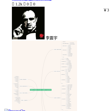

1.2k

0

0
￥3
李震宇