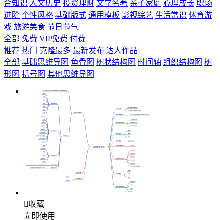
合知识
人文历史
投资理财
文学名著
亲子家庭
心理成长
职场
进阶
个性风格
基础版式
通用模板
影视综艺
生活常识
体育游
戏
旅游美食
节日节气
全部
免费
VIP免费
付费
推荐
热门
克隆最多
最新发布
达人作品
全部
基础思维导图
鱼骨图
树状结构图
时间轴
组织结构图
树
形图
括号图
其他思维导图

收藏
立即使用