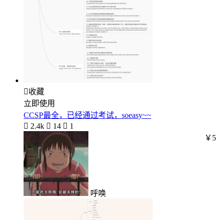

收藏
立即使用
CCSP最全，已经通过考试，soeasy~~

2.4k

14

1
￥5
呼唤