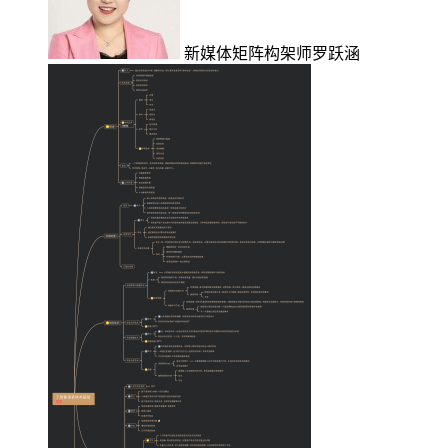
新媒体矩阵构架师罗跃涵