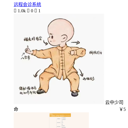
远程会诊系统

1.0k

0

1
云中少司
命
￥5