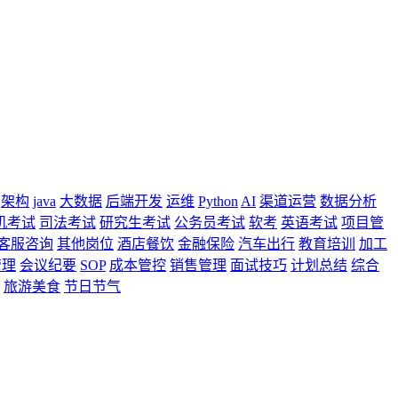
架构
java
大数据
后端开发
运维
Python
AI
渠道运营
数据分析
机考试
司法考试
研究生考试
公务员考试
软考
英语考试
项目管
客服咨询
其他岗位
酒店餐饮
金融保险
汽车出行
教育培训
加工
管理
会议纪要
SOP
成本管控
销售管理
面试技巧
计划总结
综合
旅游美食
节日节气