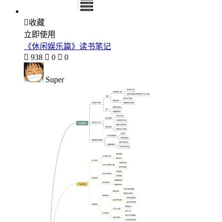

收藏
立即使用
《休闲娱乐篇》读书笔记

938

0

0
Super