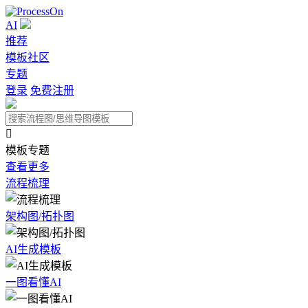
AI
推荐
模板社区
专题
登录
免费注册

模板专题
查看更多
流程梳理
架构图/拓扑图
AI生成模板
一图看懂AI