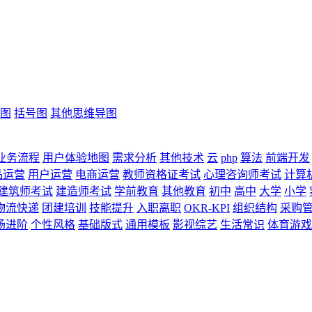
图
括号图
其他思维导图
业务流程
用户体验地图
需求分析
其他技术
云
php
算法
前端开发
品运营
用户运营
电商运营
教师资格证考试
心理咨询师考试
计算
建筑师考试
建造师考试
学前教育
其他教育
初中
高中
大学
小学
物流快递
团建培训
技能提升
入职离职
OKR-KPI
组织结构
采购
场进阶
个性风格
基础版式
通用模板
影视综艺
生活常识
体育游戏