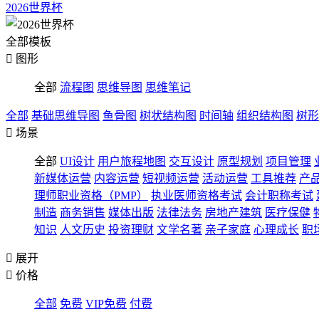
2026世界杯
全部模板

图形
全部
流程图
思维导图
思维笔记
全部
基础思维导图
鱼骨图
树状结构图
时间轴
组织结构图
树形

场景
全部
UI设计
用户旅程地图
交互设计
原型规划
项目管理
新媒体运营
内容运营
短视频运营
活动运营
工具推荐
产
理师职业资格（PMP）
执业医师资格考试
会计职称考试
制造
商务销售
媒体出版
法律法务
房地产建筑
医疗保健
知识
人文历史
投资理财
文学名著
亲子家庭
心理成长
职

展开

价格
全部
免费
VIP免费
付费