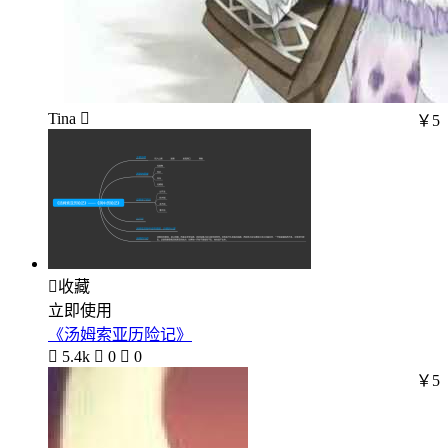
Tina 
￥5

收藏
立即使用
《汤姆索亚历险记》

5.4k

0

0
￥5