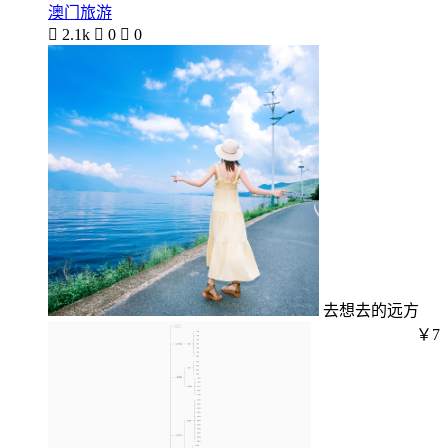
澳门旅游

2.1k

0

0
去想去的远方
￥7