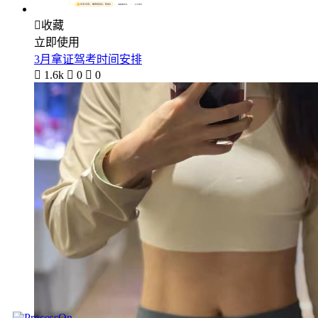

收藏
立即使用
3月拿证驾考时间安排

1.6k

0

0