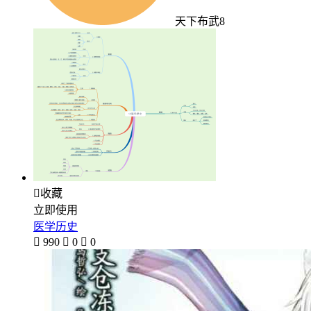
天下布武8

收藏
立即使用
医学历史

990

0

0