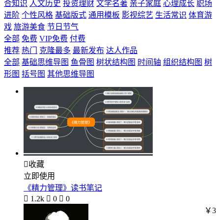
合知识
人文历史
投资理财
文学名著
亲子家庭
心理成长
职场
进阶
个性风格
基础版式
通用模板
影视综艺
生活常识
体育游
戏
旅游美食
节日节气
全部
免费
VIP免费
付费
推荐
热门
克隆最多
最新发布
达人作品
全部
基础思维导图
鱼骨图
树状结构图
时间轴
组织结构图
树
形图
括号图
其他思维导图

收藏
立即使用
《精力管理》读书笔记

1.2k

0

0
￥3