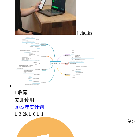
jjehdlks

收藏
立即使用
2022年度计划

3.2k

0

1
￥5