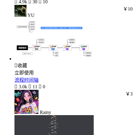

4.9k

30

10
￥10
YU

收藏
立即使用
流程时间轴

3.0k

11

0
￥3
Rainy