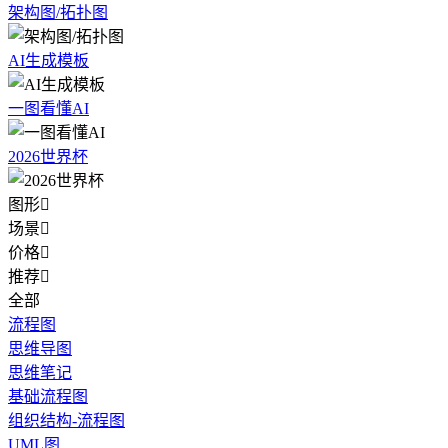
架构图/拓扑图
AI生成模板
一图看懂AI
2026世界杯
图形

场景

价格

推荐

全部
流程图
思维导图
思维笔记
基础流程图
组织结构-流程图
UML图