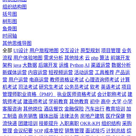
组织结构图
括号图
树形图
鱼骨图
时间轴
其他思维导图
全部
UI设计
用户旅程地图
交互设计
原型规划
项目管理
业务
流程
用户体验地图
需求分析
其他技术
云
php
算法
前端开发
架构
java
大数据
后端开发
运维
Python
AI
渠道运营
数据分析
新媒体运营
内容运营
短视频运营
活动运营
工具推荐
产品运
营
用户运营
电商运营
教师资格证考试
心理咨询师考试
计算
机考试
司法考试
研究生考试
公务员考试
软考
英语考试
项目
管理师职业资格（PMP）
执业医师资格考试
会计职称考试
建
筑师考试
建造师考试
学前教育
其他教育
初中
高中
大学
小学
客服咨询
其他岗位
酒店餐饮
金融保险
汽车出行
教育培训
加
工制造
商务销售
媒体出版
法律法务
房地产建筑
医疗保健
物
流快递
团建培训
技能提升
入职离职
OKR-KPI
组织结构
采购
管理
会议纪要
SOP
成本管控
销售管理
面试技巧
计划总结
综