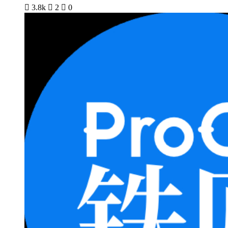

3.8k

2

0