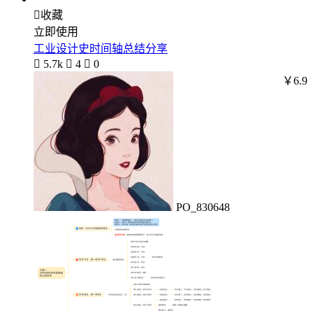

收藏
立即使用
工业设计史时间轴总结分享

5.7k

4

0
￥6.9
PO_830648