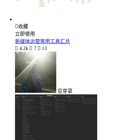

收藏
立即使用
新媒体运营常用工具汇总

4.2k

7

13
豆芽菜