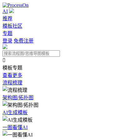
AI
推荐
模板社区
专题
登录
免费注册

模板专题
查看更多
流程梳理
架构图/拓扑图
AI生成模板
一图看懂AI