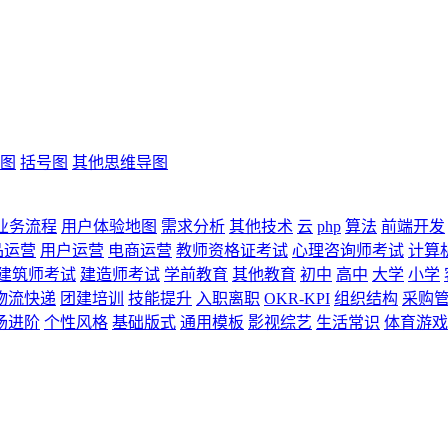
图
括号图
其他思维导图
业务流程
用户体验地图
需求分析
其他技术
云
php
算法
前端开发
品运营
用户运营
电商运营
教师资格证考试
心理咨询师考试
计算
建筑师考试
建造师考试
学前教育
其他教育
初中
高中
大学
小学
物流快递
团建培训
技能提升
入职离职
OKR-KPI
组织结构
采购
场进阶
个性风格
基础版式
通用模板
影视综艺
生活常识
体育游戏