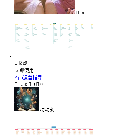
Haru

收藏
立即使用
App运营指导

1.3k

0

0
动动幺