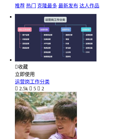
推荐
热门
克隆最多
最新发布
达人作品

收藏
立即使用
运营岗工作分类

2.5k

5

2