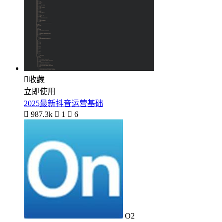

收藏
立即使用
2025最新抖音运营基础

987.3k

1

6
O2