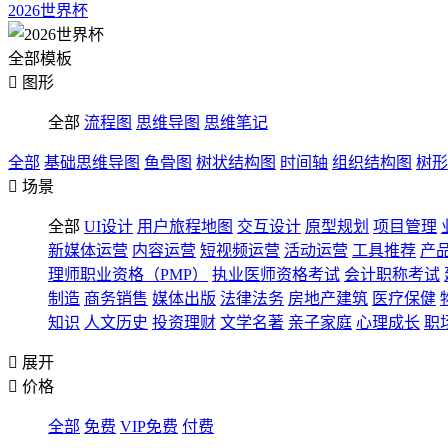
2026世界杯
全部模板

图形
全部
流程图
思维导图
思维笔记
全部
基础思维导图
鱼骨图
树状结构图
时间轴
组织结构图
树形

场景
全部
UI设计
用户旅程地图
交互设计
原型规划
项目管理
新媒体运营
内容运营
短视频运营
活动运营
工具推荐
产
理师职业资格（PMP）
执业医师资格考试
会计职称考试
制造
商务销售
媒体出版
法律法务
房地产建筑
医疗保健
知识
人文历史
投资理财
文学名著
亲子家庭
心理成长
职

展开

价格
全部
免费
VIP免费
付费