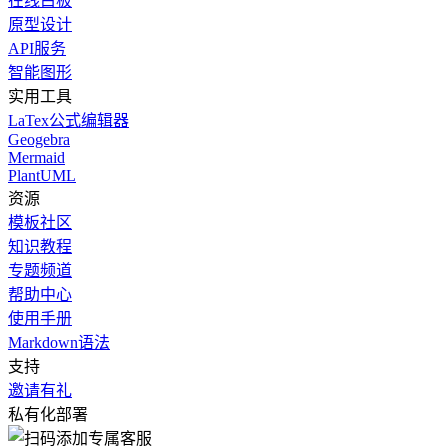
在线白板
原型设计
API服务
智能图形
实用工具
LaTex公式编辑器
Geogebra
Mermaid
PlantUML
资源
模板社区
知识教程
专题频道
帮助中心
使用手册
Markdown语法
支持
邀请有礼
私有化部署