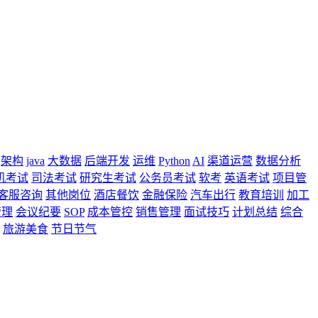
架构
java
大数据
后端开发
运维
Python
AI
渠道运营
数据分析
机考试
司法考试
研究生考试
公务员考试
软考
英语考试
项目管
客服咨询
其他岗位
酒店餐饮
金融保险
汽车出行
教育培训
加工
管理
会议纪要
SOP
成本管控
销售管理
面试技巧
计划总结
综合
旅游美食
节日节气