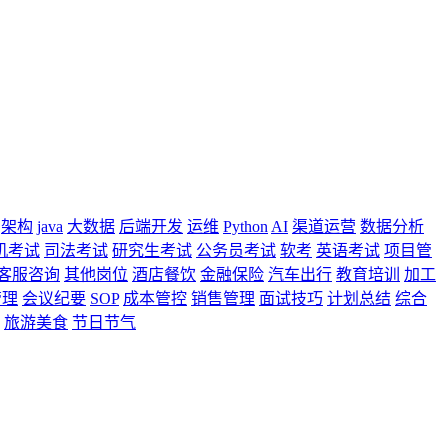
架构
java
大数据
后端开发
运维
Python
AI
渠道运营
数据分析
机考试
司法考试
研究生考试
公务员考试
软考
英语考试
项目管
客服咨询
其他岗位
酒店餐饮
金融保险
汽车出行
教育培训
加工
管理
会议纪要
SOP
成本管控
销售管理
面试技巧
计划总结
综合
旅游美食
节日节气