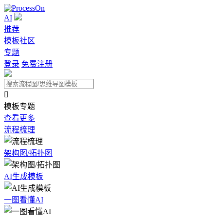
AI
推荐
模板社区
专题
登录
免费注册

模板专题
查看更多
流程梳理
架构图/拓扑图
AI生成模板
一图看懂AI