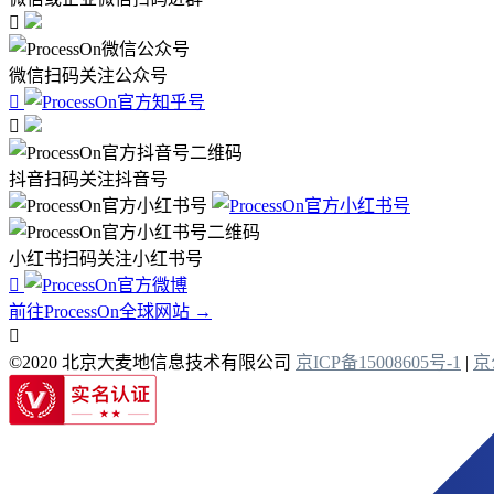

微信扫码关注公众号


抖音扫码关注抖音号
小红书扫码关注小红书号

前往ProcessOn全球网站 →

©2020 北京大麦地信息技术有限公司
京ICP备15008605号-1
|
京