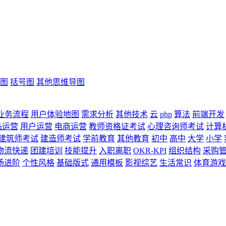
图
括号图
其他思维导图
业务流程
用户体验地图
需求分析
其他技术
云
php
算法
前端开发
品运营
用户运营
电商运营
教师资格证考试
心理咨询师考试
计算
建筑师考试
建造师考试
学前教育
其他教育
初中
高中
大学
小学
物流快递
团建培训
技能提升
入职离职
OKR-KPI
组织结构
采购
场进阶
个性风格
基础版式
通用模板
影视综艺
生活常识
体育游戏