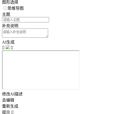
图形选择
思维导图
主题
补充说明
AI生成


修改AI描述
去编辑
重新生成
提示
