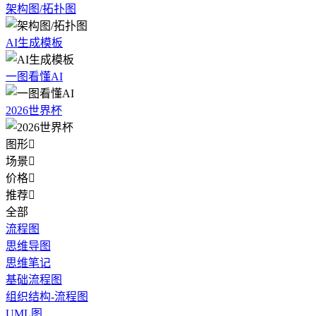
架构图/拓扑图
AI生成模板
一图看懂AI
2026世界杯
图形

场景

价格

推荐

全部
流程图
思维导图
思维笔记
基础流程图
组织结构-流程图
UML图