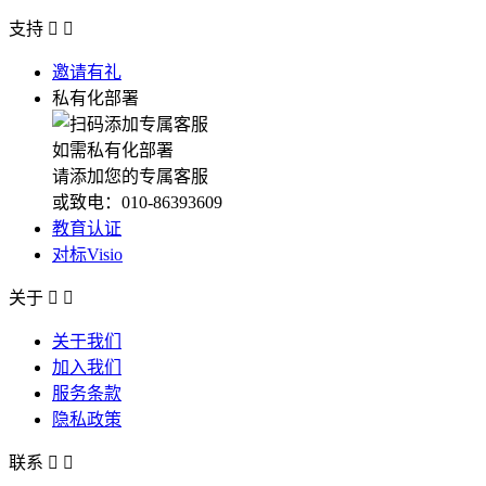
支持


邀请有礼
私有化部署
如需私有化部署
请添加您的专属客服
或致电：010-86393609
教育认证
对标Visio
关于


关于我们
加入我们
服务条款
隐私政策
联系

