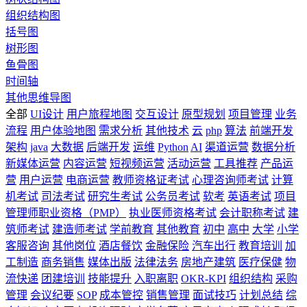
组织结构图
括号图
树形图
鱼骨图
时间轴
其他思维导图
全部
UI设计
用户旅程地图
交互设计
原型规划
项目管理
业务
流程
用户体验地图
需求分析
其他技术
云
php
算法
前端开发
架构
java
大数据
后端开发
运维
Python
AI
渠道运营
数据分析
新媒体运营
内容运营
短视频运营
活动运营
工具推荐
产品运
营
用户运营
电商运营
教师资格证考试
心理咨询师考试
计算
机考试
司法考试
研究生考试
公务员考试
软考
英语考试
项目
管理师职业资格（PMP）
执业医师资格考试
会计职称考试
建
筑师考试
建造师考试
学前教育
其他教育
初中
高中
大学
小学
客服咨询
其他岗位
酒店餐饮
金融保险
汽车出行
教育培训
加
工制造
商务销售
媒体出版
法律法务
房地产建筑
医疗保健
物
流快递
团建培训
技能提升
入职离职
OKR-KPI
组织结构
采购
管理
会议纪要
SOP
成本管控
销售管理
面试技巧
计划总结
综