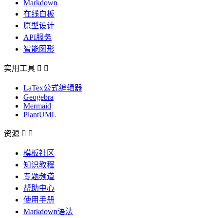
Markdown
在线白板
原型设计
API服务
智能图形
实用工具


LaTex公式编辑器
Geogebra
Mermaid
PlantUML
资源


模板社区
知识教程
专题频道
帮助中心
使用手册
Markdown语法