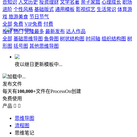
合知识
人文历史
投资理财
文学名著
亲子家庭
心理成长
职场
进阶
个性风格
基础版式
通用模板
影视综艺
生活常识
体育游
戏
旅游美食
节日节气
全部
免费
VIP免费
付费
推荐
热门
克隆最多
最新发布
达人作品
全部
基础思维导图
鱼骨图
树状结构图
时间轴
组织结构图
树
形图
括号图
其他思维导图
夜以继日更新模板中...
加载中...
发布文件
每天有
100,000+
文件在ProcessOn创建
免费使用
产品


思维导图
流程图
思维笔记