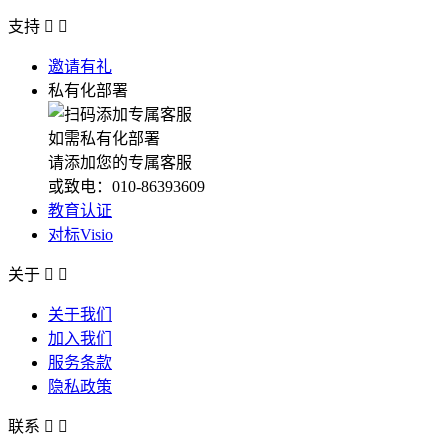
支持


邀请有礼
私有化部署
如需私有化部署
请添加您的专属客服
或致电：010-86393609
教育认证
对标Visio
关于


关于我们
加入我们
服务条款
隐私政策
联系

