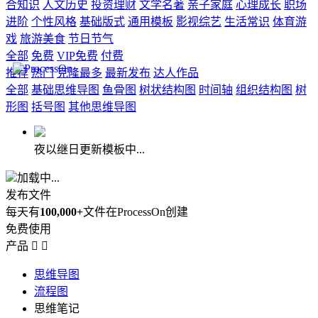
合知识
人文历史
投资理财
文学名著
亲子家庭
心理成长
职场
进阶
个性风格
基础版式
通用模板
影视综艺
生活常识
体育游
戏
旅游美食
节日节气
全部
免费
VIP免费
付费
推荐
热门
克隆最多
最新发布
达人作品
全部
基础思维导图
鱼骨图
树状结构图
时间轴
组织结构图
树
形图
括号图
其他思维导图
夜以继日更新模板中...
加载中...
发布文件
每天有
100,000+
文件在ProcessOn创建
免费使用
产品


思维导图
流程图
思维笔记