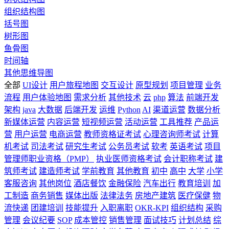
组织结构图
括号图
树形图
鱼骨图
时间轴
其他思维导图
全部
UI设计
用户旅程地图
交互设计
原型规划
项目管理
业务
流程
用户体验地图
需求分析
其他技术
云
php
算法
前端开发
架构
java
大数据
后端开发
运维
Python
AI
渠道运营
数据分析
新媒体运营
内容运营
短视频运营
活动运营
工具推荐
产品运
营
用户运营
电商运营
教师资格证考试
心理咨询师考试
计算
机考试
司法考试
研究生考试
公务员考试
软考
英语考试
项目
管理师职业资格（PMP）
执业医师资格考试
会计职称考试
建
筑师考试
建造师考试
学前教育
其他教育
初中
高中
大学
小学
客服咨询
其他岗位
酒店餐饮
金融保险
汽车出行
教育培训
加
工制造
商务销售
媒体出版
法律法务
房地产建筑
医疗保健
物
流快递
团建培训
技能提升
入职离职
OKR-KPI
组织结构
采购
管理
会议纪要
SOP
成本管控
销售管理
面试技巧
计划总结
综