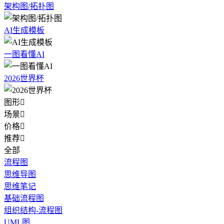
架构图/拓扑图
AI生成模板
一图看懂AI
2026世界杯
图形

场景

价格

推荐

全部
流程图
思维导图
思维笔记
基础流程图
组织结构-流程图
UML图