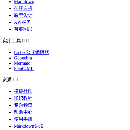
Markdown
在线白板
原型设计
API服务
智能图形
实用工具


LaTex公式编辑器
Geogebra
Mermaid
PlantUML
资源


模板社区
知识教程
专题频道
帮助中心
使用手册
Markdown语法