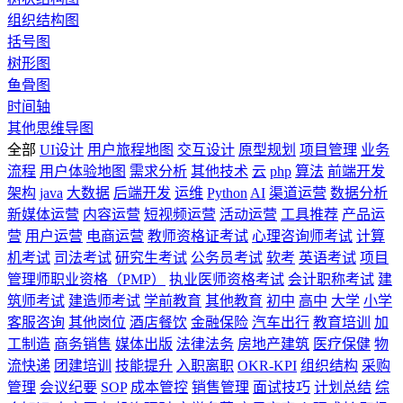
组织结构图
括号图
树形图
鱼骨图
时间轴
其他思维导图
全部
UI设计
用户旅程地图
交互设计
原型规划
项目管理
业务
流程
用户体验地图
需求分析
其他技术
云
php
算法
前端开发
架构
java
大数据
后端开发
运维
Python
AI
渠道运营
数据分析
新媒体运营
内容运营
短视频运营
活动运营
工具推荐
产品运
营
用户运营
电商运营
教师资格证考试
心理咨询师考试
计算
机考试
司法考试
研究生考试
公务员考试
软考
英语考试
项目
管理师职业资格（PMP）
执业医师资格考试
会计职称考试
建
筑师考试
建造师考试
学前教育
其他教育
初中
高中
大学
小学
客服咨询
其他岗位
酒店餐饮
金融保险
汽车出行
教育培训
加
工制造
商务销售
媒体出版
法律法务
房地产建筑
医疗保健
物
流快递
团建培训
技能提升
入职离职
OKR-KPI
组织结构
采购
管理
会议纪要
SOP
成本管控
销售管理
面试技巧
计划总结
综