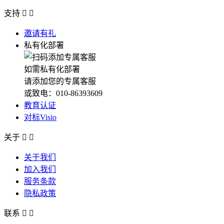
支持


邀请有礼
私有化部署
如需私有化部署
请添加您的专属客服
或致电：010-86393609
教育认证
对标Visio
关于


关于我们
加入我们
服务条款
隐私政策
联系

