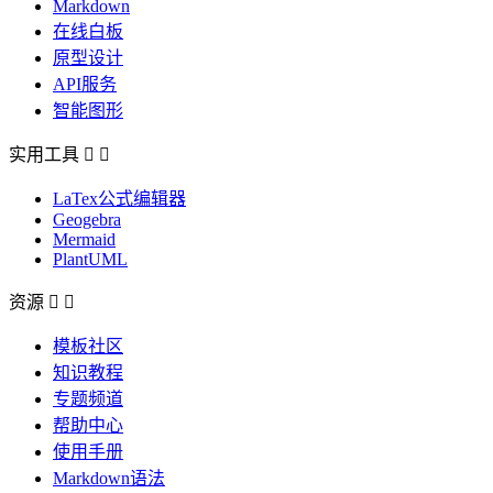
Markdown
在线白板
原型设计
API服务
智能图形
实用工具


LaTex公式编辑器
Geogebra
Mermaid
PlantUML
资源


模板社区
知识教程
专题频道
帮助中心
使用手册
Markdown语法