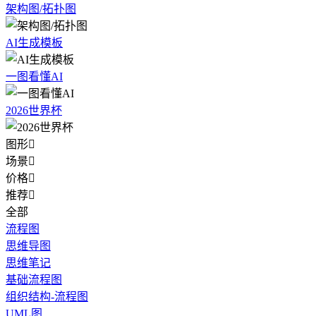
架构图/拓扑图
AI生成模板
一图看懂AI
2026世界杯
图形

场景

价格

推荐

全部
流程图
思维导图
思维笔记
基础流程图
组织结构-流程图
UML图