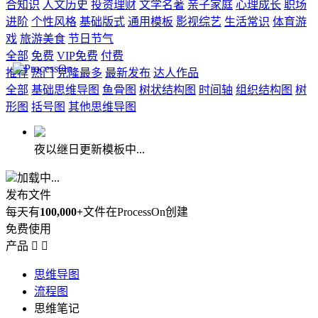
合知识
人文历史
投资理财
文学名著
亲子家庭
心理成长
职场
进阶
个性风格
基础版式
通用模板
影视综艺
生活常识
体育游
戏
旅游美食
节日节气
全部
免费
VIP免费
付费
推荐
热门
克隆最多
最新发布
达人作品
全部
基础思维导图
鱼骨图
树状结构图
时间轴
组织结构图
树
形图
括号图
其他思维导图
夜以继日更新模板中...
加载中...
发布文件
每天有
100,000+
文件在ProcessOn创建
免费使用
产品


思维导图
流程图
思维笔记