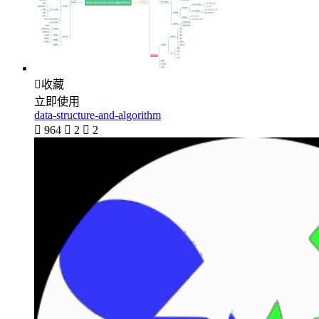

收藏
立即使用
data-structure-and-algorithm

964

2

2