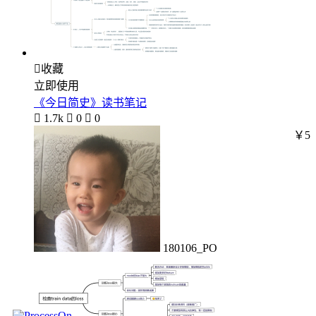

收藏
立即使用
《今日简史》读书笔记

1.7k

0

0
￥5
180106_PO