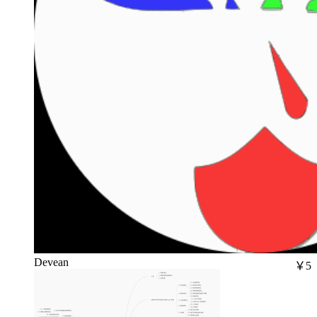
Devean
￥5