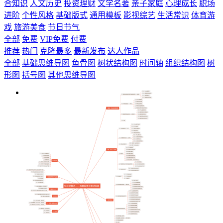
合知识
人文历史
投资理财
文学名著
亲子家庭
心理成长
职场
进阶
个性风格
基础版式
通用模板
影视综艺
生活常识
体育游
戏
旅游美食
节日节气
全部
免费
VIP免费
付费
推荐
热门
克隆最多
最新发布
达人作品
全部
基础思维导图
鱼骨图
树状结构图
时间轴
组织结构图
树
形图
括号图
其他思维导图