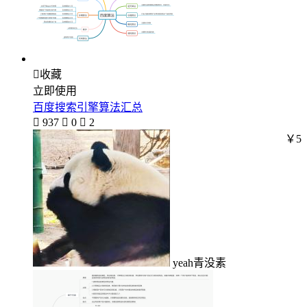

收藏
立即使用
百度搜索引擎算法汇总

937

0

2
￥5
yeah青没素