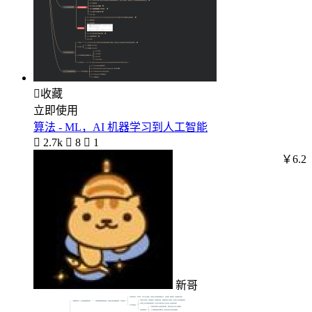

收藏
立即使用
算法 - ML，AI 机器学习到人工智能

2.7k

8

1
￥6.2
新哥