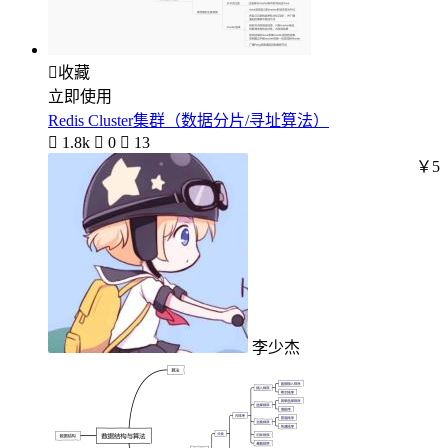

收藏
立即使用
Redis Cluster集群（数据分片/寻址算法）

1.8k

0

13
￥5
李少杰