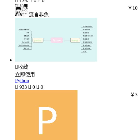

1.9k

0

0
￥10
流言非魚

收藏
立即使用
Python

933

0

0
￥3