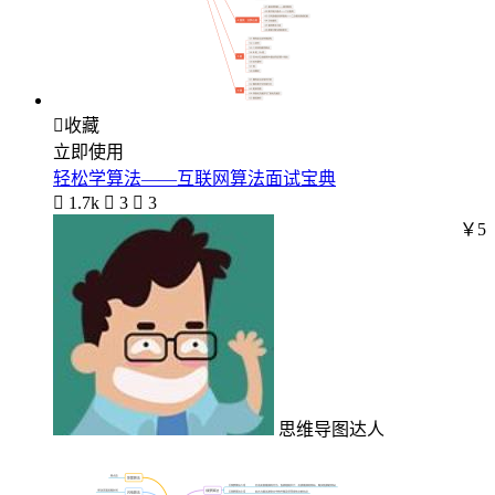

收藏
立即使用
轻松学算法——互联网算法面试宝典

1.7k

3

3
￥5
思维导图达人