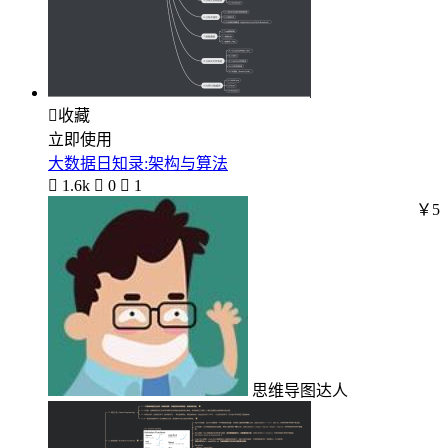

收藏
立即使用
大数据日知录:架构与算法

1.6k

0

1
￥5
思维导图达人