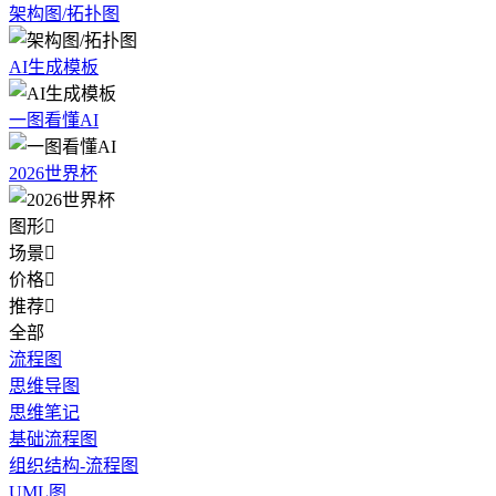
架构图/拓扑图
AI生成模板
一图看懂AI
2026世界杯
图形

场景

价格

推荐

全部
流程图
思维导图
思维笔记
基础流程图
组织结构-流程图
UML图