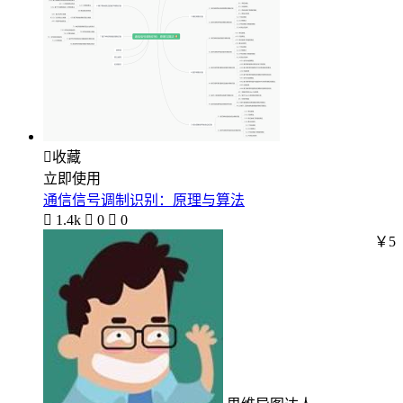

收藏
立即使用
通信信号调制识别：原理与算法

1.4k

0

0
￥5