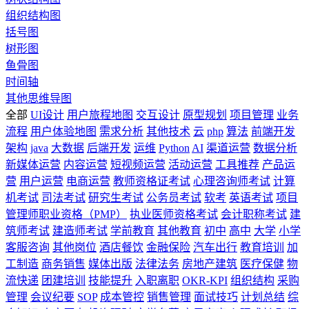
组织结构图
括号图
树形图
鱼骨图
时间轴
其他思维导图
全部
UI设计
用户旅程地图
交互设计
原型规划
项目管理
业务
流程
用户体验地图
需求分析
其他技术
云
php
算法
前端开发
架构
java
大数据
后端开发
运维
Python
AI
渠道运营
数据分析
新媒体运营
内容运营
短视频运营
活动运营
工具推荐
产品运
营
用户运营
电商运营
教师资格证考试
心理咨询师考试
计算
机考试
司法考试
研究生考试
公务员考试
软考
英语考试
项目
管理师职业资格（PMP）
执业医师资格考试
会计职称考试
建
筑师考试
建造师考试
学前教育
其他教育
初中
高中
大学
小学
客服咨询
其他岗位
酒店餐饮
金融保险
汽车出行
教育培训
加
工制造
商务销售
媒体出版
法律法务
房地产建筑
医疗保健
物
流快递
团建培训
技能提升
入职离职
OKR-KPI
组织结构
采购
管理
会议纪要
SOP
成本管控
销售管理
面试技巧
计划总结
综