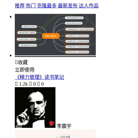
推荐
热门
克隆最多
最新发布
达人作品

收藏
立即使用
《精力管理》读书笔记

1.2k

0

0
李震宇