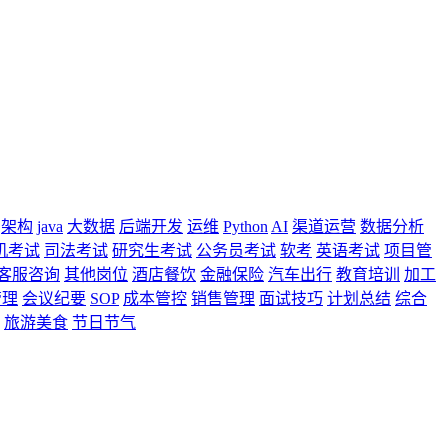
架构
java
大数据
后端开发
运维
Python
AI
渠道运营
数据分析
机考试
司法考试
研究生考试
公务员考试
软考
英语考试
项目管
客服咨询
其他岗位
酒店餐饮
金融保险
汽车出行
教育培训
加工
管理
会议纪要
SOP
成本管控
销售管理
面试技巧
计划总结
综合
旅游美食
节日节气