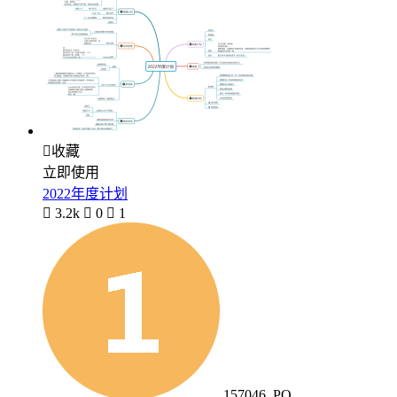

收藏
立即使用
2022年度计划

3.2k

0

1
157046_PO