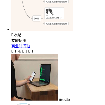

收藏
立即使用
商业时间轴

1.7k

1

1
jjehdlks