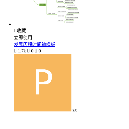

收藏
立即使用
发展历程时间轴模板

1.7k

0

0
zx