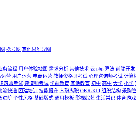
图
括号图
其他思维导图
业务流程
用户体验地图
需求分析
其他技术
云
php
算法
前端开发
品运营
用户运营
电商运营
教师资格证考试
心理咨询师考试
计算
建筑师考试
建造师考试
学前教育
其他教育
初中
高中
大学
小学
物流快递
团建培训
技能提升
入职离职
OKR-KPI
组织结构
采购
场进阶
个性风格
基础版式
通用模板
影视综艺
生活常识
体育游戏