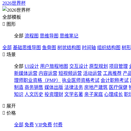
2026世界杯
全部模板

图形
全部
流程图
思维导图
思维笔记
全部
基础思维导图
鱼骨图
树状结构图
时间轴
组织结构图
树形

场景
全部
UI设计
用户旅程地图
交互设计
原型规划
项目管理
新媒体运营
内容运营
短视频运营
活动运营
工具推荐
产
理师职业资格（PMP）
执业医师资格考试
会计职称考试
制造
商务销售
媒体出版
法律法务
房地产建筑
医疗保健
知识
人文历史
投资理财
文学名著
亲子家庭
心理成长
职

展开

价格
全部
免费
VIP免费
付费