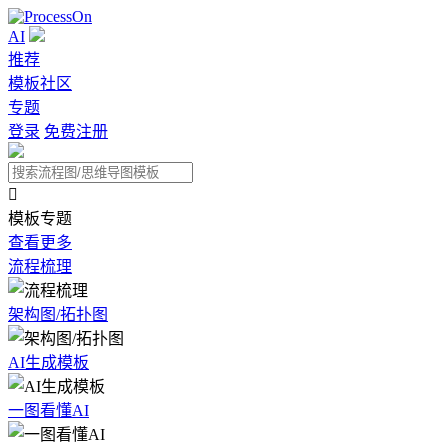
AI
推荐
模板社区
专题
登录
免费注册

模板专题
查看更多
流程梳理
架构图/拓扑图
AI生成模板
一图看懂AI