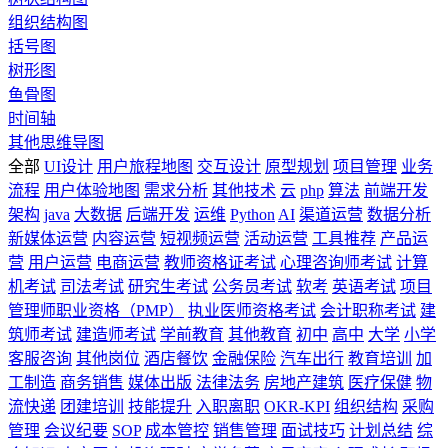
组织结构图
括号图
树形图
鱼骨图
时间轴
其他思维导图
全部
UI设计
用户旅程地图
交互设计
原型规划
项目管理
业务
流程
用户体验地图
需求分析
其他技术
云
php
算法
前端开发
架构
java
大数据
后端开发
运维
Python
AI
渠道运营
数据分析
新媒体运营
内容运营
短视频运营
活动运营
工具推荐
产品运
营
用户运营
电商运营
教师资格证考试
心理咨询师考试
计算
机考试
司法考试
研究生考试
公务员考试
软考
英语考试
项目
管理师职业资格（PMP）
执业医师资格考试
会计职称考试
建
筑师考试
建造师考试
学前教育
其他教育
初中
高中
大学
小学
客服咨询
其他岗位
酒店餐饮
金融保险
汽车出行
教育培训
加
工制造
商务销售
媒体出版
法律法务
房地产建筑
医疗保健
物
流快递
团建培训
技能提升
入职离职
OKR-KPI
组织结构
采购
管理
会议纪要
SOP
成本管控
销售管理
面试技巧
计划总结
综