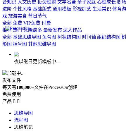
合知识
人文历史
投资理财
文学名著
亲子家庭
心理成长
职场
进阶
个性风格
基础版式
通用模板
影视综艺
生活常识
体育游
戏
旅游美食
节日节气
全部
免费
VIP免费
付费
推荐
热门
克隆最多
最新发布
达人作品
全部
基础思维导图
鱼骨图
树状结构图
时间轴
组织结构图
树
形图
括号图
其他思维导图
夜以继日更新模板中...
加载中...
发布文件
每天有
100,000+
文件在ProcessOn创建
免费使用
产品


思维导图
流程图
思维笔记