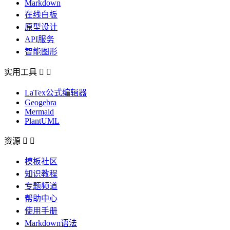
Markdown
在线白板
原型设计
API服务
智能图形
实用工具


LaTex公式编辑器
Geogebra
Mermaid
PlantUML
资源


模板社区
知识教程
专题频道
帮助中心
使用手册
Markdown语法