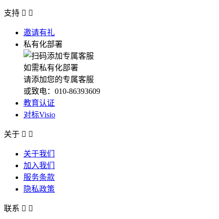
支持


邀请有礼
私有化部署
如需私有化部署
请添加您的专属客服
或致电：010-86393609
教育认证
对标Visio
关于


关于我们
加入我们
服务条款
隐私政策
联系

