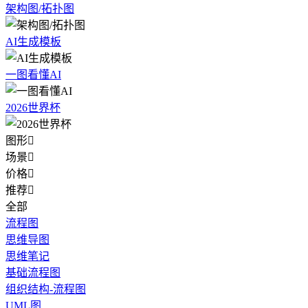
架构图/拓扑图
AI生成模板
一图看懂AI
2026世界杯
图形

场景

价格

推荐

全部
流程图
思维导图
思维笔记
基础流程图
组织结构-流程图
UML图