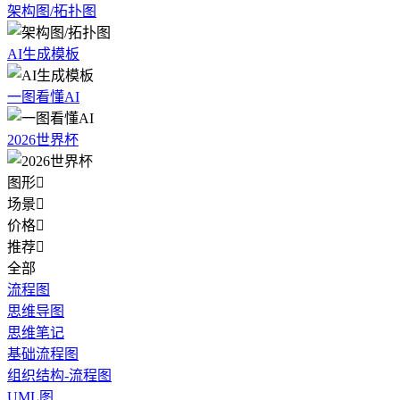
架构图/拓扑图
AI生成模板
一图看懂AI
2026世界杯
图形

场景

价格

推荐

全部
流程图
思维导图
思维笔记
基础流程图
组织结构-流程图
UML图