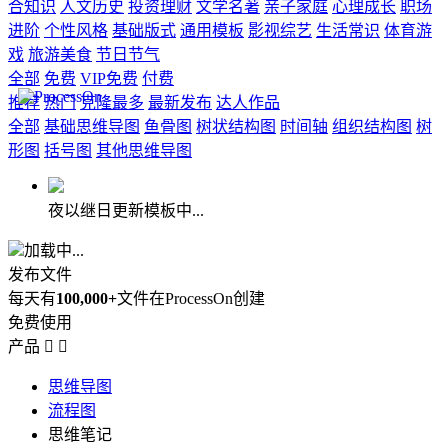
合知识
人文历史
投资理财
文学名著
亲子家庭
心理成长
职场
进阶
个性风格
基础版式
通用模板
影视综艺
生活常识
体育游
戏
旅游美食
节日节气
全部
免费
VIP免费
付费
推荐
热门
克隆最多
最新发布
达人作品
全部
基础思维导图
鱼骨图
树状结构图
时间轴
组织结构图
树
形图
括号图
其他思维导图
夜以继日更新模板中...
加载中...
发布文件
每天有
100,000+
文件在ProcessOn创建
免费使用
产品


思维导图
流程图
思维笔记