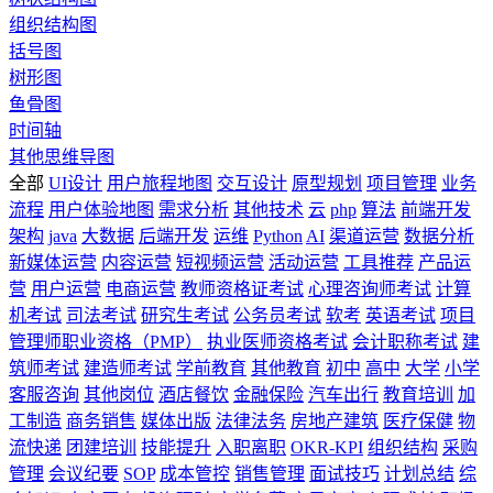
组织结构图
括号图
树形图
鱼骨图
时间轴
其他思维导图
全部
UI设计
用户旅程地图
交互设计
原型规划
项目管理
业务
流程
用户体验地图
需求分析
其他技术
云
php
算法
前端开发
架构
java
大数据
后端开发
运维
Python
AI
渠道运营
数据分析
新媒体运营
内容运营
短视频运营
活动运营
工具推荐
产品运
营
用户运营
电商运营
教师资格证考试
心理咨询师考试
计算
机考试
司法考试
研究生考试
公务员考试
软考
英语考试
项目
管理师职业资格（PMP）
执业医师资格考试
会计职称考试
建
筑师考试
建造师考试
学前教育
其他教育
初中
高中
大学
小学
客服咨询
其他岗位
酒店餐饮
金融保险
汽车出行
教育培训
加
工制造
商务销售
媒体出版
法律法务
房地产建筑
医疗保健
物
流快递
团建培训
技能提升
入职离职
OKR-KPI
组织结构
采购
管理
会议纪要
SOP
成本管控
销售管理
面试技巧
计划总结
综