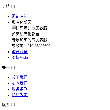
支持


邀请有礼
私有化部署
如需私有化部署
请添加您的专属客服
或致电：010-86393609
教育认证
对标Visio
关于


关于我们
加入我们
服务条款
隐私政策
联系

