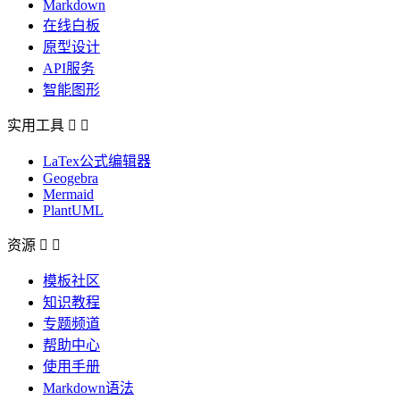
Markdown
在线白板
原型设计
API服务
智能图形
实用工具


LaTex公式编辑器
Geogebra
Mermaid
PlantUML
资源


模板社区
知识教程
专题频道
帮助中心
使用手册
Markdown语法