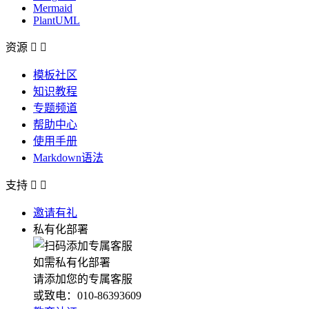
Mermaid
PlantUML
资源


模板社区
知识教程
专题频道
帮助中心
使用手册
Markdown语法
支持


邀请有礼
私有化部署
如需私有化部署
请添加您的专属客服
或致电：010-86393609