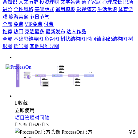
合知识
人文历史
投资理财
文学名著
亲子家庭
心理成长
职场
进阶
个性风格
基础版式
通用模板
影视综艺
生活常识
体育游
戏
旅游美食
节日节气
全部
免费
VIP免费
付费
推荐
热门
克隆最多
最新发布
达人作品
全部
基础思维导图
鱼骨图
树状结构图
时间轴
组织结构图
树
形图
括号图
其他思维导图

收藏
立即使用
项目管理时间轴

5.3k

620

3
ProcessOn官方
￥5