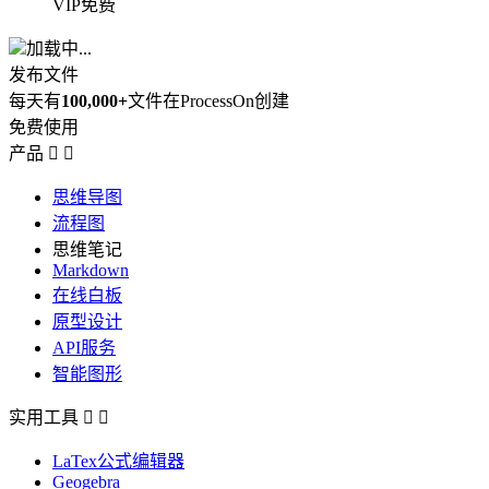
VIP免费
加载中...
发布文件
每天有
100,000+
文件在ProcessOn创建
免费使用
产品


思维导图
流程图
思维笔记
Markdown
在线白板
原型设计
API服务
智能图形
实用工具


LaTex公式编辑器
Geogebra