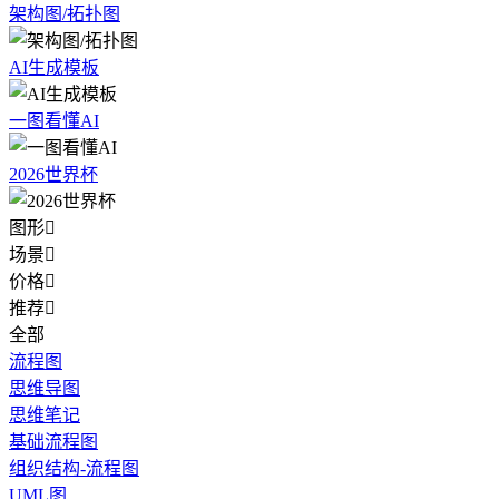
架构图/拓扑图
AI生成模板
一图看懂AI
2026世界杯
图形

场景

价格

推荐

全部
流程图
思维导图
思维笔记
基础流程图
组织结构-流程图
UML图