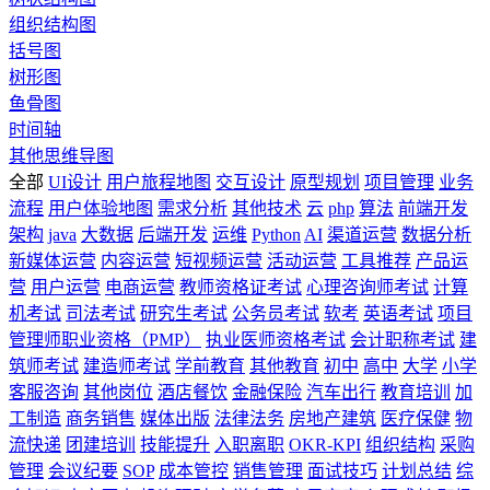
组织结构图
括号图
树形图
鱼骨图
时间轴
其他思维导图
全部
UI设计
用户旅程地图
交互设计
原型规划
项目管理
业务
流程
用户体验地图
需求分析
其他技术
云
php
算法
前端开发
架构
java
大数据
后端开发
运维
Python
AI
渠道运营
数据分析
新媒体运营
内容运营
短视频运营
活动运营
工具推荐
产品运
营
用户运营
电商运营
教师资格证考试
心理咨询师考试
计算
机考试
司法考试
研究生考试
公务员考试
软考
英语考试
项目
管理师职业资格（PMP）
执业医师资格考试
会计职称考试
建
筑师考试
建造师考试
学前教育
其他教育
初中
高中
大学
小学
客服咨询
其他岗位
酒店餐饮
金融保险
汽车出行
教育培训
加
工制造
商务销售
媒体出版
法律法务
房地产建筑
医疗保健
物
流快递
团建培训
技能提升
入职离职
OKR-KPI
组织结构
采购
管理
会议纪要
SOP
成本管控
销售管理
面试技巧
计划总结
综