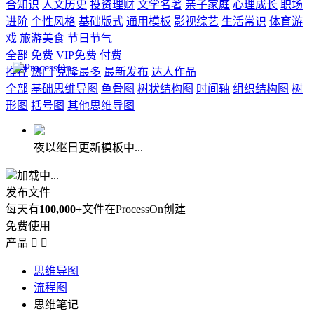
合知识
人文历史
投资理财
文学名著
亲子家庭
心理成长
职场
进阶
个性风格
基础版式
通用模板
影视综艺
生活常识
体育游
戏
旅游美食
节日节气
全部
免费
VIP免费
付费
推荐
热门
克隆最多
最新发布
达人作品
全部
基础思维导图
鱼骨图
树状结构图
时间轴
组织结构图
树
形图
括号图
其他思维导图
夜以继日更新模板中...
加载中...
发布文件
每天有
100,000+
文件在ProcessOn创建
免费使用
产品


思维导图
流程图
思维笔记