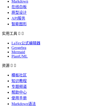
Markdown
在线白板
原型设计
API服务
智能图形
实用工具


LaTex公式编辑器
Geogebra
Mermaid
PlantUML
资源


模板社区
知识教程
专题频道
帮助中心
使用手册
Markdown语法