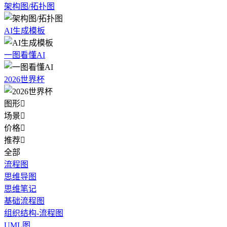
架构图/拓扑图
AI生成模板
一图看懂AI
2026世界杯
图形

场景

价格

推荐

全部
流程图
思维导图
思维笔记
基础流程图
组织结构-流程图
UML图