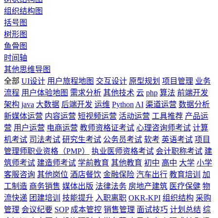
组织结构图
括号图
树形图
鱼骨图
时间轴
其他思维导图
全部
UI设计
用户旅程地图
交互设计
原型规划
项目管理
业务
流程
用户体验地图
需求分析
其他技术
云
php
算法
前端开发
架构
java
大数据
后端开发
运维
Python
AI
渠道运营
数据分析
新媒体运营
内容运营
短视频运营
活动运营
工具推荐
产品运
营
用户运营
电商运营
教师资格证考试
心理咨询师考试
计算
机考试
司法考试
研究生考试
公务员考试
软考
英语考试
项目
管理师职业资格（PMP）
执业医师资格考试
会计职称考试
建
筑师考试
建造师考试
学前教育
其他教育
初中
高中
大学
小学
客服咨询
其他岗位
酒店餐饮
金融保险
汽车出行
教育培训
加
工制造
商务销售
媒体出版
法律法务
房地产建筑
医疗保健
物
流快递
团建培训
技能提升
入职离职
OKR-KPI
组织结构
采购
管理
会议纪要
SOP
成本管控
销售管理
面试技巧
计划总结
综