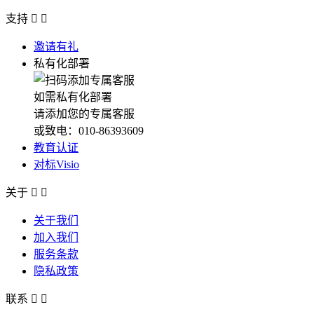
支持


邀请有礼
私有化部署
如需私有化部署
请添加您的专属客服
或致电：010-86393609
教育认证
对标Visio
关于


关于我们
加入我们
服务条款
隐私政策
联系

