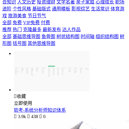
合知识
人文历史
投资理财
文学名著
亲子家庭
心理成长
职场
进阶
个性风格
基础版式
通用模板
影视综艺
生活常识
体育游
戏
旅游美食
节日节气
全部
免费
VIP免费
付费
推荐
热门
克隆最多
最新发布
达人作品
全部
基础思维导图
鱼骨图
树状结构图
时间轴
组织结构图
树
形图
括号图
其他思维导图

收藏
立即使用
软考-系统分析师知识体系

3.9k

438

0