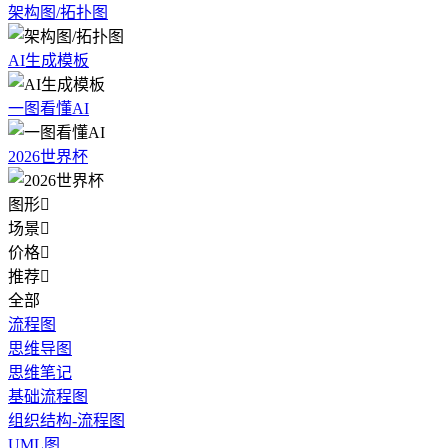
架构图/拓扑图
AI生成模板
一图看懂AI
2026世界杯
图形

场景

价格

推荐

全部
流程图
思维导图
思维笔记
基础流程图
组织结构-流程图
UML图