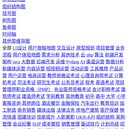
组织结构图
括号图
树形图
鱼骨图
时间轴
其他思维导图
全部
UI设计
用户旅程地图
交互设计
原型规划
项目管理
业务
流程
用户体验地图
需求分析
其他技术
云
php
算法
前端开发
架构
java
大数据
后端开发
运维
Python
AI
渠道运营
数据分析
新媒体运营
内容运营
短视频运营
活动运营
工具推荐
产品运
营
用户运营
电商运营
教师资格证考试
心理咨询师考试
计算
机考试
司法考试
研究生考试
公务员考试
软考
英语考试
项目
管理师职业资格（PMP）
执业医师资格考试
会计职称考试
建
筑师考试
建造师考试
学前教育
其他教育
初中
高中
大学
小学
客服咨询
其他岗位
酒店餐饮
金融保险
汽车出行
教育培训
加
工制造
商务销售
媒体出版
法律法务
房地产建筑
医疗保健
物
流快递
团建培训
技能提升
入职离职
OKR-KPI
组织结构
采购
管理
会议纪要
SOP
成本管控
销售管理
面试技巧
计划总结
综