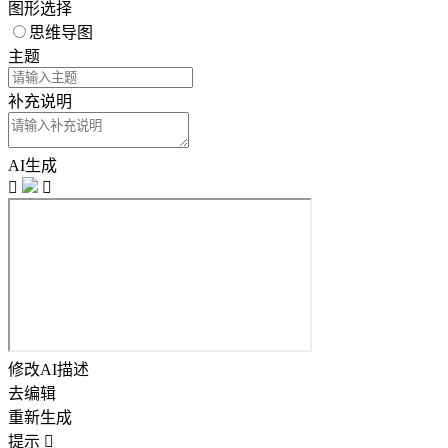
图形选择
思维导图
主题
补充说明
AI生成


修改AI描述
去编辑
重新生成
提示
