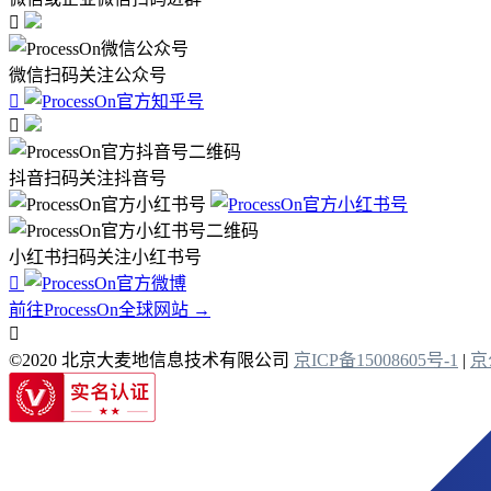

微信扫码关注公众号


抖音扫码关注抖音号
小红书扫码关注小红书号

前往ProcessOn全球网站 →

©2020 北京大麦地信息技术有限公司
京ICP备15008605号-1
|
京