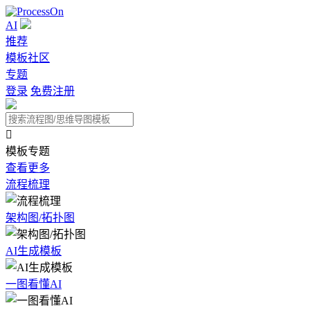
AI
推荐
模板社区
专题
登录
免费注册

模板专题
查看更多
流程梳理
架构图/拓扑图
AI生成模板
一图看懂AI