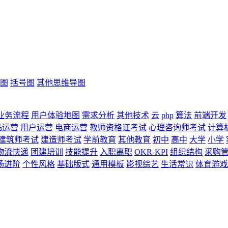
图
括号图
其他思维导图
业务流程
用户体验地图
需求分析
其他技术
云
php
算法
前端开发
品运营
用户运营
电商运营
教师资格证考试
心理咨询师考试
计算
建筑师考试
建造师考试
学前教育
其他教育
初中
高中
大学
小学
物流快递
团建培训
技能提升
入职离职
OKR-KPI
组织结构
采购
场进阶
个性风格
基础版式
通用模板
影视综艺
生活常识
体育游戏