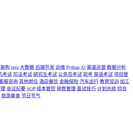
架构
java
大数据
后端开发
运维
Python
AI
渠道运营
数据分析
机考试
司法考试
研究生考试
公务员考试
软考
英语考试
项目管
客服咨询
其他岗位
酒店餐饮
金融保险
汽车出行
教育培训
加工
管理
会议纪要
SOP
成本管控
销售管理
面试技巧
计划总结
综合
旅游美食
节日节气