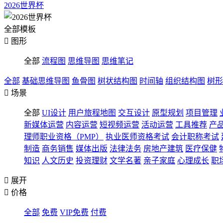
2026世界杯
全部模板

图形
全部
流程图
思维导图
思维笔记
全部
基础思维导图
鱼骨图
树状结构图
时间轴
组织结构图
树形

场景
全部
UI设计
用户旅程地图
交互设计
原型规划
项目管理
新媒体运营
内容运营
短视频运营
活动运营
工具推荐
产
理师职业资格（PMP）
执业医师资格考试
会计职称考试
制造
商务销售
媒体出版
法律法务
房地产建筑
医疗保健
知识
人文历史
投资理财
文学名著
亲子家庭
心理成长
职

展开

价格
全部
免费
VIP免费
付费