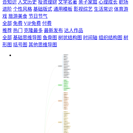
合知识
人文历史
投资理财
文学名著
亲子家庭
心理成长
职场
进阶
个性风格
基础版式
通用模板
影视综艺
生活常识
体育游
戏
旅游美食
节日节气
全部
免费
VIP免费
付费
推荐
热门
克隆最多
最新发布
达人作品
全部
基础思维导图
鱼骨图
树状结构图
时间轴
组织结构图
树
形图
括号图
其他思维导图