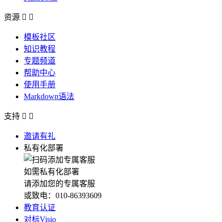
资源


模板社区
知识教程
专题频道
帮助中心
使用手册
Markdown语法
支持


邀请有礼
私有化部署
如需私有化部署
请添加您的专属客服
或致电：010-86393609
教育认证
对标Visio