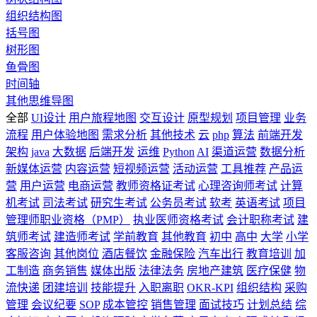
组织结构图
括号图
树形图
鱼骨图
时间轴
其他思维导图
全部
UI设计
用户旅程地图
交互设计
原型规划
项目管理
业务
流程
用户体验地图
需求分析
其他技术
云
php
算法
前端开发
架构
java
大数据
后端开发
运维
Python
AI
渠道运营
数据分析
新媒体运营
内容运营
短视频运营
活动运营
工具推荐
产品运
营
用户运营
电商运营
教师资格证考试
心理咨询师考试
计算
机考试
司法考试
研究生考试
公务员考试
软考
英语考试
项目
管理师职业资格（PMP）
执业医师资格考试
会计职称考试
建
筑师考试
建造师考试
学前教育
其他教育
初中
高中
大学
小学
客服咨询
其他岗位
酒店餐饮
金融保险
汽车出行
教育培训
加
工制造
商务销售
媒体出版
法律法务
房地产建筑
医疗保健
物
流快递
团建培训
技能提升
入职离职
OKR-KPI
组织结构
采购
管理
会议纪要
SOP
成本管控
销售管理
面试技巧
计划总结
综