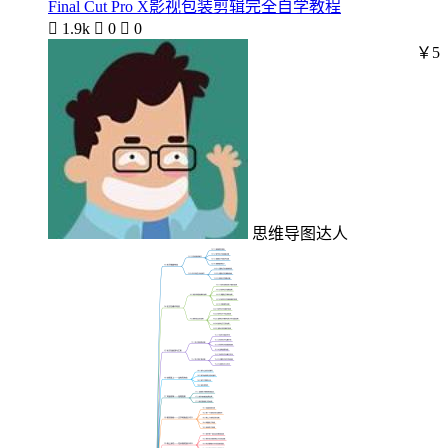
Final Cut Pro X影视包装剪辑完全自学教程

1.9k

0

0
￥5
思维导图达人