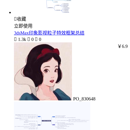

收藏
立即使用
3dsMax印象影视粒子特效框架总结

1.3k

0

0
￥6.9
PO_830648