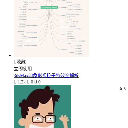

收藏
立即使用
3dsMax印象影视粒子特效全解析

1.2k

0

0
￥5