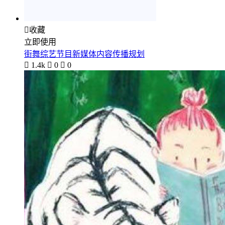

收藏
立即使用
街舞综艺节目新媒体内容传播规划

1.4k

0

0