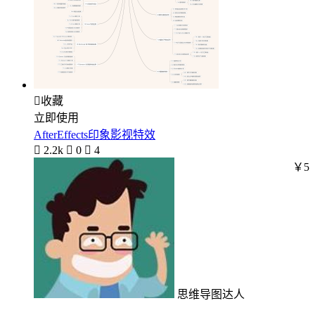

收藏
立即使用
AfterEffects印象影视特效

2.2k

0

4
￥5
思维导图达人