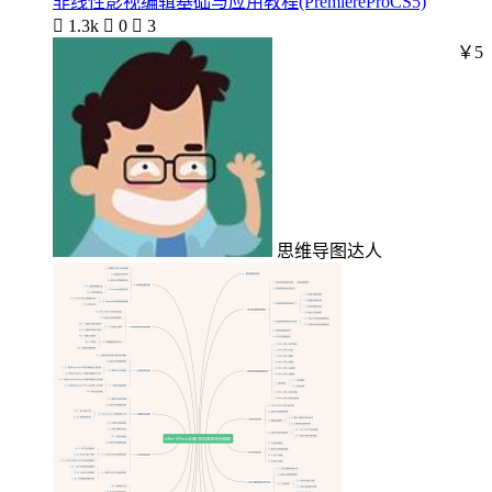
非线性影视编辑基础与应用教程(PremiereProCS5)

1.3k

0

3
￥5
思维导图达人