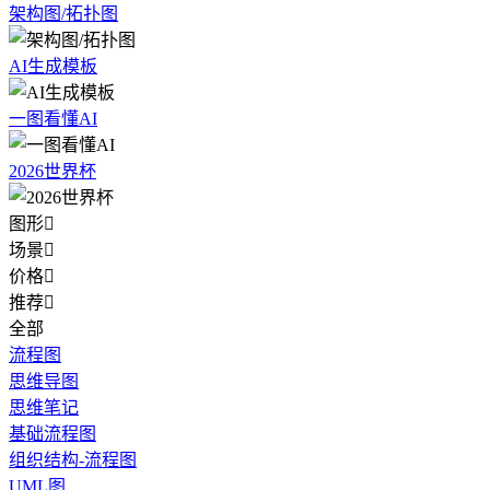
架构图/拓扑图
AI生成模板
一图看懂AI
2026世界杯
图形

场景

价格

推荐

全部
流程图
思维导图
思维笔记
基础流程图
组织结构-流程图
UML图