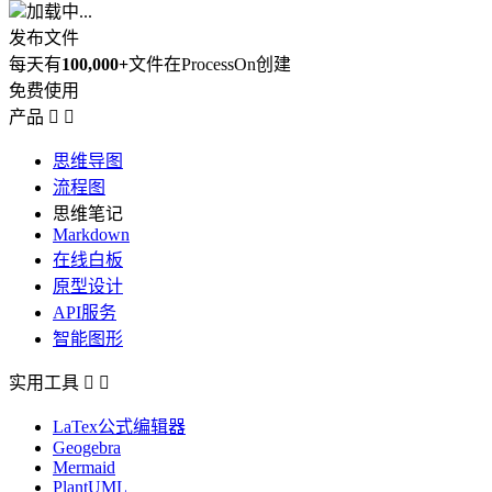
加载中...
发布文件
每天有
100,000+
文件在ProcessOn创建
免费使用
产品


思维导图
流程图
思维笔记
Markdown
在线白板
原型设计
API服务
智能图形
实用工具


LaTex公式编辑器
Geogebra
Mermaid
PlantUML