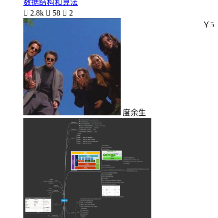
数据结构和算法

2.8k

58

2
￥5
度余生