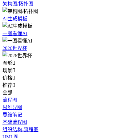
架构图/拓扑图
AI生成模板
一图看懂AI
2026世界杯
图形

场景

价格

推荐

全部
流程图
思维导图
思维笔记
基础流程图
组织结构-流程图
UML图