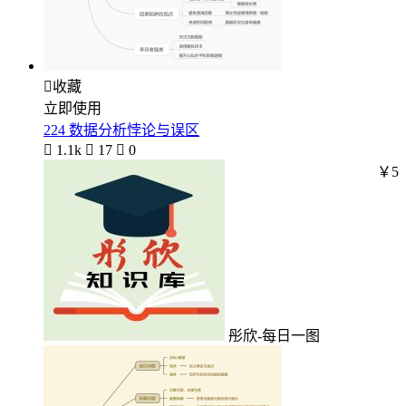

收藏
立即使用
224 数据分析悖论与误区

1.1k

17

0
￥5
彤欣-每日一图