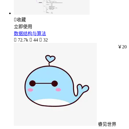

收藏
立即使用
数据结构与算法

72.7k

44

32
￥20
睿见世界