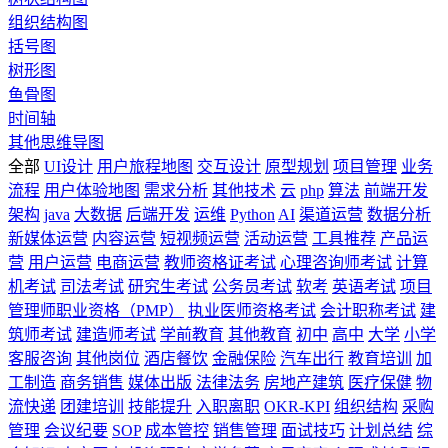
组织结构图
括号图
树形图
鱼骨图
时间轴
其他思维导图
全部
UI设计
用户旅程地图
交互设计
原型规划
项目管理
业务
流程
用户体验地图
需求分析
其他技术
云
php
算法
前端开发
架构
java
大数据
后端开发
运维
Python
AI
渠道运营
数据分析
新媒体运营
内容运营
短视频运营
活动运营
工具推荐
产品运
营
用户运营
电商运营
教师资格证考试
心理咨询师考试
计算
机考试
司法考试
研究生考试
公务员考试
软考
英语考试
项目
管理师职业资格（PMP）
执业医师资格考试
会计职称考试
建
筑师考试
建造师考试
学前教育
其他教育
初中
高中
大学
小学
客服咨询
其他岗位
酒店餐饮
金融保险
汽车出行
教育培训
加
工制造
商务销售
媒体出版
法律法务
房地产建筑
医疗保健
物
流快递
团建培训
技能提升
入职离职
OKR-KPI
组织结构
采购
管理
会议纪要
SOP
成本管控
销售管理
面试技巧
计划总结
综