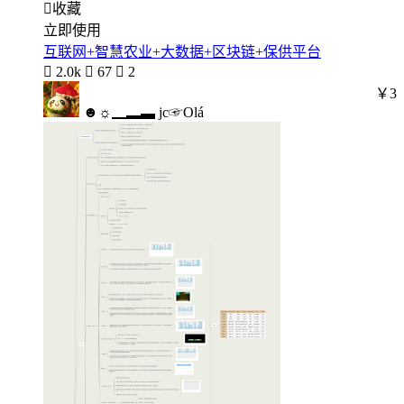

收藏
立即使用
互联网+智慧农业+大数据+区块链+保供平台

2.0k

67

2
￥3
☻☼▁▂▃ jc☞Olá