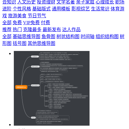
合知识
人文历史
投资理财
文学名著
亲子家庭
心理成长
职场
进阶
个性风格
基础版式
通用模板
影视综艺
生活常识
体育游
戏
旅游美食
节日节气
全部
免费
VIP免费
付费
推荐
热门
克隆最多
最新发布
达人作品
全部
基础思维导图
鱼骨图
树状结构图
时间轴
组织结构图
树
形图
括号图
其他思维导图