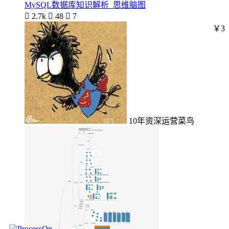
MySQL数据库知识解析_思维脑图

2.7k

48

7
￥3
10年资深运营菜鸟