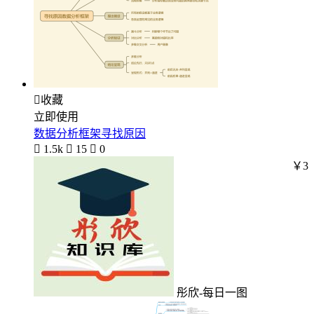

收藏
立即使用
数据分析框架寻找原因

1.5k

15

0
￥3
彤欣-每日一图