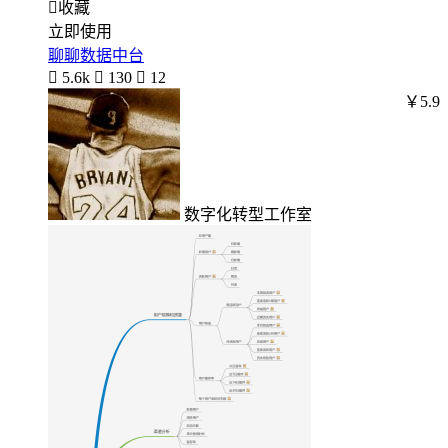

收藏
立即使用
聊聊数据中台

5.6k

130

12
￥5.9
数字化转型工作室