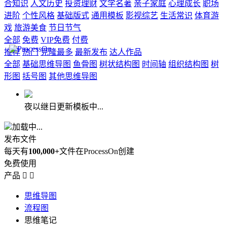
合知识
人文历史
投资理财
文学名著
亲子家庭
心理成长
职场
进阶
个性风格
基础版式
通用模板
影视综艺
生活常识
体育游
戏
旅游美食
节日节气
全部
免费
VIP免费
付费
推荐
热门
克隆最多
最新发布
达人作品
全部
基础思维导图
鱼骨图
树状结构图
时间轴
组织结构图
树
形图
括号图
其他思维导图
夜以继日更新模板中...
加载中...
发布文件
每天有
100,000+
文件在ProcessOn创建
免费使用
产品


思维导图
流程图
思维笔记