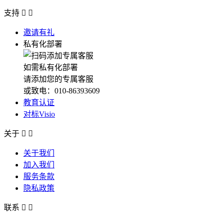
支持


邀请有礼
私有化部署
如需私有化部署
请添加您的专属客服
或致电：010-86393609
教育认证
对标Visio
关于


关于我们
加入我们
服务条款
隐私政策
联系

