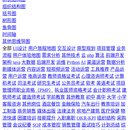
组织结构图
括号图
树形图
鱼骨图
时间轴
其他思维导图
全部
UI设计
用户旅程地图
交互设计
原型规划
项目管理
业务
流程
用户体验地图
需求分析
其他技术
云
php
算法
前端开发
架构
java
大数据
后端开发
运维
Python
AI
渠道运营
数据分析
新媒体运营
内容运营
短视频运营
活动运营
工具推荐
产品运
营
用户运营
电商运营
教师资格证考试
心理咨询师考试
计算
机考试
司法考试
研究生考试
公务员考试
软考
英语考试
项目
管理师职业资格（PMP）
执业医师资格考试
会计职称考试
建
筑师考试
建造师考试
学前教育
其他教育
初中
高中
大学
小学
客服咨询
其他岗位
酒店餐饮
金融保险
汽车出行
教育培训
加
工制造
商务销售
媒体出版
法律法务
房地产建筑
医疗保健
物
流快递
团建培训
技能提升
入职离职
OKR-KPI
组织结构
采购
管理
会议纪要
SOP
成本管控
销售管理
面试技巧
计划总结
综