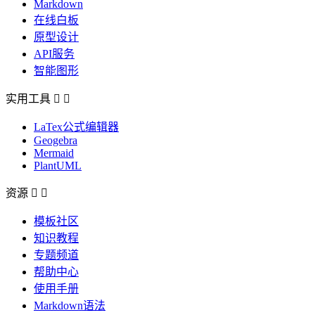
Markdown
在线白板
原型设计
API服务
智能图形
实用工具


LaTex公式编辑器
Geogebra
Mermaid
PlantUML
资源


模板社区
知识教程
专题频道
帮助中心
使用手册
Markdown语法