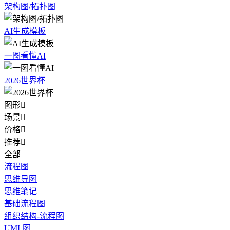
架构图/拓扑图
AI生成模板
一图看懂AI
2026世界杯
图形

场景

价格

推荐

全部
流程图
思维导图
思维笔记
基础流程图
组织结构-流程图
UML图