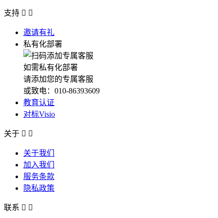
支持


邀请有礼
私有化部署
如需私有化部署
请添加您的专属客服
或致电：010-86393609
教育认证
对标Visio
关于


关于我们
加入我们
服务条款
隐私政策
联系

