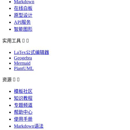
Markdown
在线白板
原型设计
API服务
智能图形
实用工具


LaTex公式编辑器
Geogebra
Mermaid
PlantUML
资源


模板社区
知识教程
专题频道
帮助中心
使用手册
Markdown语法