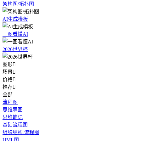
架构图/拓扑图
AI生成模板
一图看懂AI
2026世界杯
图形

场景

价格

推荐

全部
流程图
思维导图
思维笔记
基础流程图
组织结构-流程图
UML图