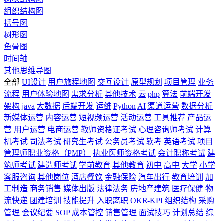
组织结构图
括号图
树形图
鱼骨图
时间轴
其他思维导图
全部
UI设计
用户旅程地图
交互设计
原型规划
项目管理
业务
流程
用户体验地图
需求分析
其他技术
云
php
算法
前端开发
架构
java
大数据
后端开发
运维
Python
AI
渠道运营
数据分析
新媒体运营
内容运营
短视频运营
活动运营
工具推荐
产品运
营
用户运营
电商运营
教师资格证考试
心理咨询师考试
计算
机考试
司法考试
研究生考试
公务员考试
软考
英语考试
项目
管理师职业资格（PMP）
执业医师资格考试
会计职称考试
建
筑师考试
建造师考试
学前教育
其他教育
初中
高中
大学
小学
客服咨询
其他岗位
酒店餐饮
金融保险
汽车出行
教育培训
加
工制造
商务销售
媒体出版
法律法务
房地产建筑
医疗保健
物
流快递
团建培训
技能提升
入职离职
OKR-KPI
组织结构
采购
管理
会议纪要
SOP
成本管控
销售管理
面试技巧
计划总结
综