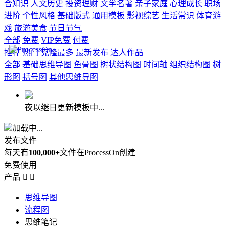
合知识
人文历史
投资理财
文学名著
亲子家庭
心理成长
职场
进阶
个性风格
基础版式
通用模板
影视综艺
生活常识
体育游
戏
旅游美食
节日节气
全部
免费
VIP免费
付费
推荐
热门
克隆最多
最新发布
达人作品
全部
基础思维导图
鱼骨图
树状结构图
时间轴
组织结构图
树
形图
括号图
其他思维导图
夜以继日更新模板中...
加载中...
发布文件
每天有
100,000+
文件在ProcessOn创建
免费使用
产品


思维导图
流程图
思维笔记