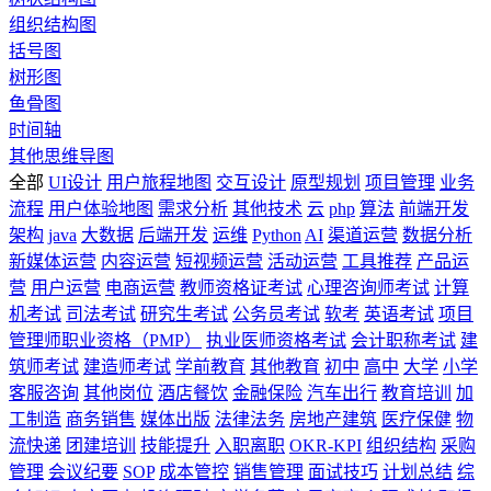
组织结构图
括号图
树形图
鱼骨图
时间轴
其他思维导图
全部
UI设计
用户旅程地图
交互设计
原型规划
项目管理
业务
流程
用户体验地图
需求分析
其他技术
云
php
算法
前端开发
架构
java
大数据
后端开发
运维
Python
AI
渠道运营
数据分析
新媒体运营
内容运营
短视频运营
活动运营
工具推荐
产品运
营
用户运营
电商运营
教师资格证考试
心理咨询师考试
计算
机考试
司法考试
研究生考试
公务员考试
软考
英语考试
项目
管理师职业资格（PMP）
执业医师资格考试
会计职称考试
建
筑师考试
建造师考试
学前教育
其他教育
初中
高中
大学
小学
客服咨询
其他岗位
酒店餐饮
金融保险
汽车出行
教育培训
加
工制造
商务销售
媒体出版
法律法务
房地产建筑
医疗保健
物
流快递
团建培训
技能提升
入职离职
OKR-KPI
组织结构
采购
管理
会议纪要
SOP
成本管控
销售管理
面试技巧
计划总结
综