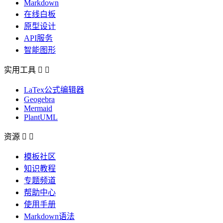
Markdown
在线白板
原型设计
API服务
智能图形
实用工具


LaTex公式编辑器
Geogebra
Mermaid
PlantUML
资源


模板社区
知识教程
专题频道
帮助中心
使用手册
Markdown语法