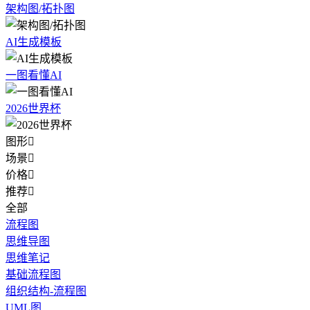
架构图/拓扑图
AI生成模板
一图看懂AI
2026世界杯
图形

场景

价格

推荐

全部
流程图
思维导图
思维笔记
基础流程图
组织结构-流程图
UML图