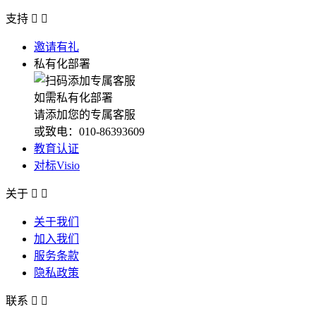
支持


邀请有礼
私有化部署
如需私有化部署
请添加您的专属客服
或致电：010-86393609
教育认证
对标Visio
关于


关于我们
加入我们
服务条款
隐私政策
联系

