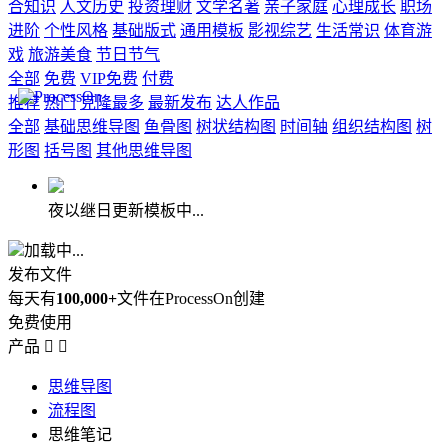
合知识
人文历史
投资理财
文学名著
亲子家庭
心理成长
职场
进阶
个性风格
基础版式
通用模板
影视综艺
生活常识
体育游
戏
旅游美食
节日节气
全部
免费
VIP免费
付费
推荐
热门
克隆最多
最新发布
达人作品
全部
基础思维导图
鱼骨图
树状结构图
时间轴
组织结构图
树
形图
括号图
其他思维导图
夜以继日更新模板中...
加载中...
发布文件
每天有
100,000+
文件在ProcessOn创建
免费使用
产品


思维导图
流程图
思维笔记