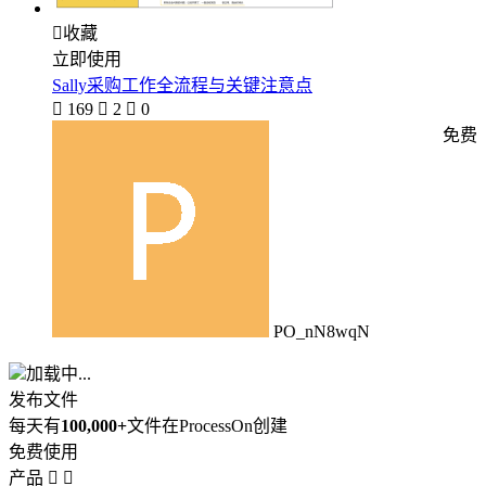

收藏
立即使用
Sally采购工作全流程与关键注意点

169

2

0
免费
PO_nN8wqN
加载中...
发布文件
每天有
100,000+
文件在ProcessOn创建
免费使用
产品

