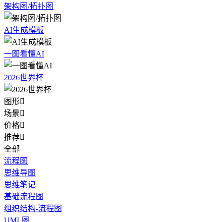
架构图/拓扑图
AI生成模板
一图看懂AI
2026世界杯
图形

场景

价格

推荐

全部
流程图
思维导图
思维笔记
基础流程图
组织结构-流程图
UML图