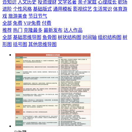
合知识
人文历史
投资理财
文学名著
亲子家庭
心理成长
职场
进阶
个性风格
基础版式
通用模板
影视综艺
生活常识
体育游
戏
旅游美食
节日节气
全部
免费
VIP免费
付费
推荐
热门
克隆最多
最新发布
达人作品
全部
基础思维导图
鱼骨图
树状结构图
时间轴
组织结构图
树
形图
括号图
其他思维导图