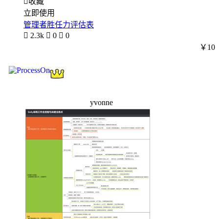

收藏
立即使用
管理者胜任力评估表

2.3k

0

0
￥10
yvonne