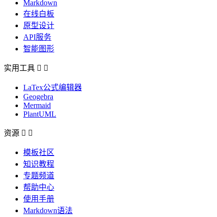
Markdown
在线白板
原型设计
API服务
智能图形
实用工具


LaTex公式编辑器
Geogebra
Mermaid
PlantUML
资源


模板社区
知识教程
专题频道
帮助中心
使用手册
Markdown语法