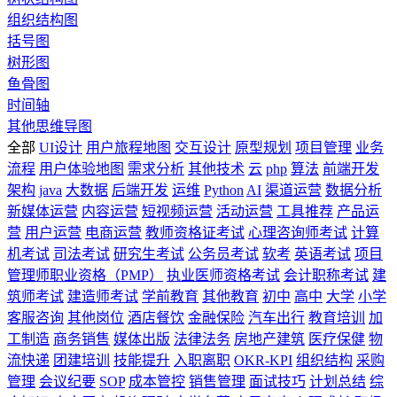
组织结构图
括号图
树形图
鱼骨图
时间轴
其他思维导图
全部
UI设计
用户旅程地图
交互设计
原型规划
项目管理
业务
流程
用户体验地图
需求分析
其他技术
云
php
算法
前端开发
架构
java
大数据
后端开发
运维
Python
AI
渠道运营
数据分析
新媒体运营
内容运营
短视频运营
活动运营
工具推荐
产品运
营
用户运营
电商运营
教师资格证考试
心理咨询师考试
计算
机考试
司法考试
研究生考试
公务员考试
软考
英语考试
项目
管理师职业资格（PMP）
执业医师资格考试
会计职称考试
建
筑师考试
建造师考试
学前教育
其他教育
初中
高中
大学
小学
客服咨询
其他岗位
酒店餐饮
金融保险
汽车出行
教育培训
加
工制造
商务销售
媒体出版
法律法务
房地产建筑
医疗保健
物
流快递
团建培训
技能提升
入职离职
OKR-KPI
组织结构
采购
管理
会议纪要
SOP
成本管控
销售管理
面试技巧
计划总结
综