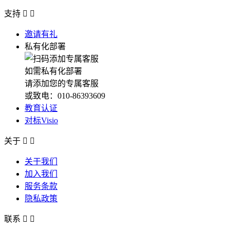
支持


邀请有礼
私有化部署
如需私有化部署
请添加您的专属客服
或致电：010-86393609
教育认证
对标Visio
关于


关于我们
加入我们
服务条款
隐私政策
联系

