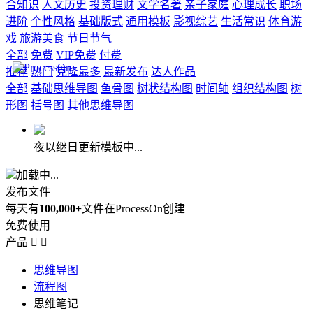
合知识
人文历史
投资理财
文学名著
亲子家庭
心理成长
职场
进阶
个性风格
基础版式
通用模板
影视综艺
生活常识
体育游
戏
旅游美食
节日节气
全部
免费
VIP免费
付费
推荐
热门
克隆最多
最新发布
达人作品
全部
基础思维导图
鱼骨图
树状结构图
时间轴
组织结构图
树
形图
括号图
其他思维导图
夜以继日更新模板中...
加载中...
发布文件
每天有
100,000+
文件在ProcessOn创建
免费使用
产品


思维导图
流程图
思维笔记