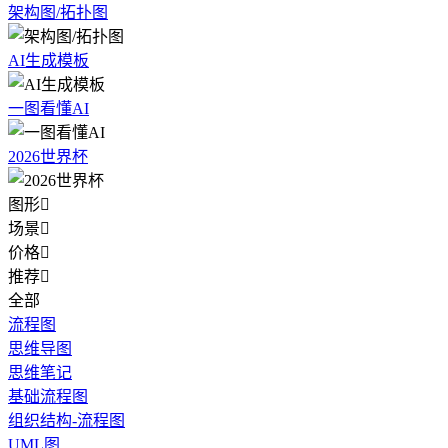
架构图/拓扑图
AI生成模板
一图看懂AI
2026世界杯
图形

场景

价格

推荐

全部
流程图
思维导图
思维笔记
基础流程图
组织结构-流程图
UML图