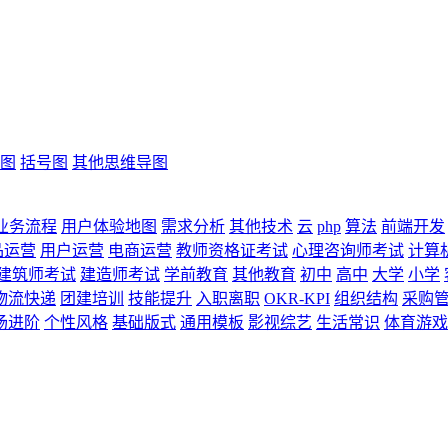
图
括号图
其他思维导图
业务流程
用户体验地图
需求分析
其他技术
云
php
算法
前端开发
品运营
用户运营
电商运营
教师资格证考试
心理咨询师考试
计算
建筑师考试
建造师考试
学前教育
其他教育
初中
高中
大学
小学
物流快递
团建培训
技能提升
入职离职
OKR-KPI
组织结构
采购
场进阶
个性风格
基础版式
通用模板
影视综艺
生活常识
体育游戏