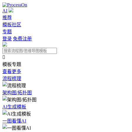
AI
推荐
模板社区
专题
登录
免费注册

模板专题
查看更多
流程梳理
架构图/拓扑图
AI生成模板
一图看懂AI