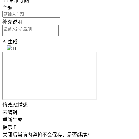
思维导图
主题
补充说明
AI生成


修改AI描述
去编辑
重新生成
提示

关闭后当前内容将不会保存，是否继续？