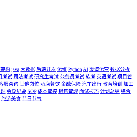
架构
java
大数据
后端开发
运维
Python
AI
渠道运营
数据分析
机考试
司法考试
研究生考试
公务员考试
软考
英语考试
项目管
客服咨询
其他岗位
酒店餐饮
金融保险
汽车出行
教育培训
加工
管理
会议纪要
SOP
成本管控
销售管理
面试技巧
计划总结
综合
旅游美食
节日节气