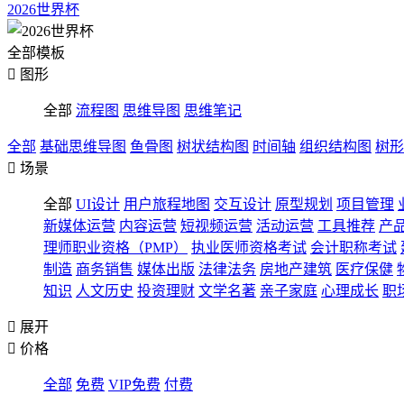
2026世界杯
全部模板

图形
全部
流程图
思维导图
思维笔记
全部
基础思维导图
鱼骨图
树状结构图
时间轴
组织结构图
树形

场景
全部
UI设计
用户旅程地图
交互设计
原型规划
项目管理
新媒体运营
内容运营
短视频运营
活动运营
工具推荐
产
理师职业资格（PMP）
执业医师资格考试
会计职称考试
制造
商务销售
媒体出版
法律法务
房地产建筑
医疗保健
知识
人文历史
投资理财
文学名著
亲子家庭
心理成长
职

展开

价格
全部
免费
VIP免费
付费