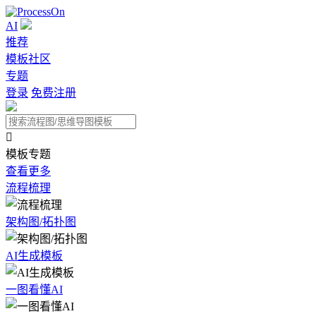
AI
推荐
模板社区
专题
登录
免费注册

模板专题
查看更多
流程梳理
架构图/拓扑图
AI生成模板
一图看懂AI