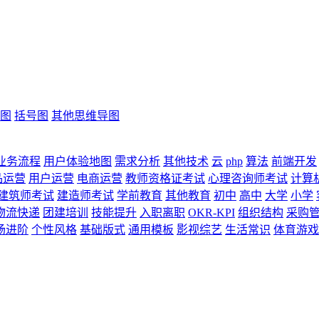
图
括号图
其他思维导图
业务流程
用户体验地图
需求分析
其他技术
云
php
算法
前端开发
品运营
用户运营
电商运营
教师资格证考试
心理咨询师考试
计算
建筑师考试
建造师考试
学前教育
其他教育
初中
高中
大学
小学
物流快递
团建培训
技能提升
入职离职
OKR-KPI
组织结构
采购
场进阶
个性风格
基础版式
通用模板
影视综艺
生活常识
体育游戏