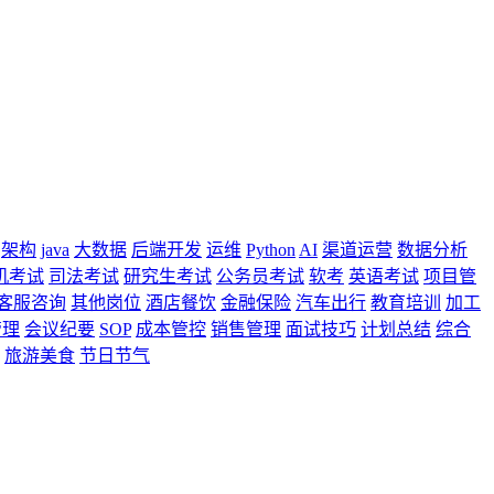
架构
java
大数据
后端开发
运维
Python
AI
渠道运营
数据分析
机考试
司法考试
研究生考试
公务员考试
软考
英语考试
项目管
客服咨询
其他岗位
酒店餐饮
金融保险
汽车出行
教育培训
加工
管理
会议纪要
SOP
成本管控
销售管理
面试技巧
计划总结
综合
旅游美食
节日节气