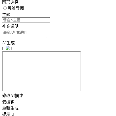
图形选择
思维导图
主题
补充说明
AI生成


修改AI描述
去编辑
重新生成
提示
