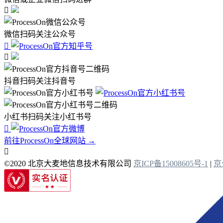

微信扫码关注公众号


抖音扫码关注抖音号
小红书扫码关注小红书号

前往ProcessOn全球网站 →

©2020 北京大麦地信息技术有限公司
京ICP备15008605号-1
|
京