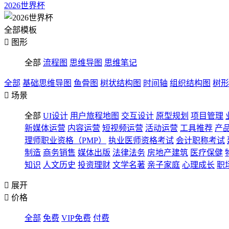
2026世界杯
全部模板

图形
全部
流程图
思维导图
思维笔记
全部
基础思维导图
鱼骨图
树状结构图
时间轴
组织结构图
树形

场景
全部
UI设计
用户旅程地图
交互设计
原型规划
项目管理
新媒体运营
内容运营
短视频运营
活动运营
工具推荐
产
理师职业资格（PMP）
执业医师资格考试
会计职称考试
制造
商务销售
媒体出版
法律法务
房地产建筑
医疗保健
知识
人文历史
投资理财
文学名著
亲子家庭
心理成长
职

展开

价格
全部
免费
VIP免费
付费