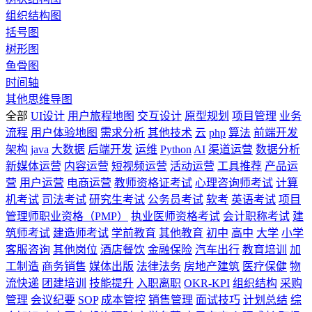
组织结构图
括号图
树形图
鱼骨图
时间轴
其他思维导图
全部
UI设计
用户旅程地图
交互设计
原型规划
项目管理
业务
流程
用户体验地图
需求分析
其他技术
云
php
算法
前端开发
架构
java
大数据
后端开发
运维
Python
AI
渠道运营
数据分析
新媒体运营
内容运营
短视频运营
活动运营
工具推荐
产品运
营
用户运营
电商运营
教师资格证考试
心理咨询师考试
计算
机考试
司法考试
研究生考试
公务员考试
软考
英语考试
项目
管理师职业资格（PMP）
执业医师资格考试
会计职称考试
建
筑师考试
建造师考试
学前教育
其他教育
初中
高中
大学
小学
客服咨询
其他岗位
酒店餐饮
金融保险
汽车出行
教育培训
加
工制造
商务销售
媒体出版
法律法务
房地产建筑
医疗保健
物
流快递
团建培训
技能提升
入职离职
OKR-KPI
组织结构
采购
管理
会议纪要
SOP
成本管控
销售管理
面试技巧
计划总结
综