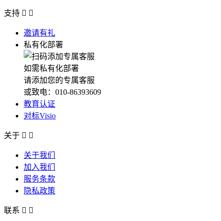
支持


邀请有礼
私有化部署
如需私有化部署
请添加您的专属客服
或致电：010-86393609
教育认证
对标Visio
关于


关于我们
加入我们
服务条款
隐私政策
联系

