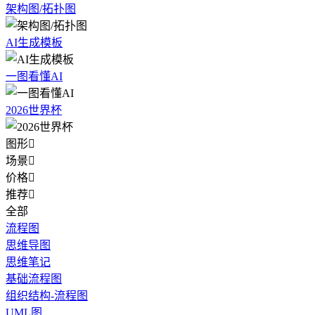
架构图/拓扑图
AI生成模板
一图看懂AI
2026世界杯
图形

场景

价格

推荐

全部
流程图
思维导图
思维笔记
基础流程图
组织结构-流程图
UML图