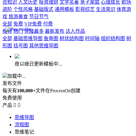
合知识
人文历史
投资理财
文学名著
亲子家庭
心理成长
职场
进阶
个性风格
基础版式
通用模板
影视综艺
生活常识
体育游
戏
旅游美食
节日节气
全部
免费
VIP免费
付费
推荐
热门
克隆最多
最新发布
达人作品
全部
基础思维导图
鱼骨图
树状结构图
时间轴
组织结构图
树
形图
括号图
其他思维导图
夜以继日更新模板中...
加载中...
发布文件
每天有
100,000+
文件在ProcessOn创建
免费使用
产品


思维导图
流程图
思维笔记