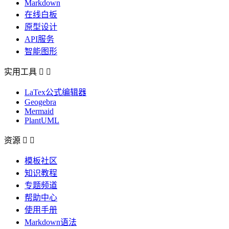
Markdown
在线白板
原型设计
API服务
智能图形
实用工具


LaTex公式编辑器
Geogebra
Mermaid
PlantUML
资源


模板社区
知识教程
专题频道
帮助中心
使用手册
Markdown语法