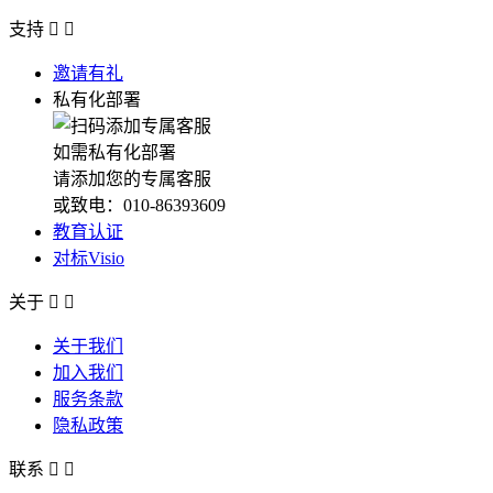
支持


邀请有礼
私有化部署
如需私有化部署
请添加您的专属客服
或致电：010-86393609
教育认证
对标Visio
关于


关于我们
加入我们
服务条款
隐私政策
联系

