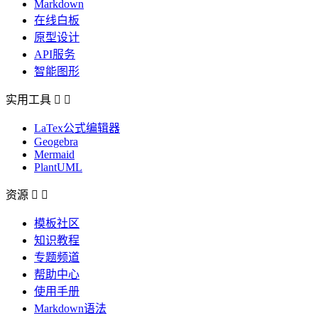
Markdown
在线白板
原型设计
API服务
智能图形
实用工具


LaTex公式编辑器
Geogebra
Mermaid
PlantUML
资源


模板社区
知识教程
专题频道
帮助中心
使用手册
Markdown语法