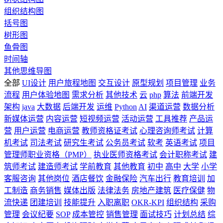
组织结构图
括号图
树形图
鱼骨图
时间轴
其他思维导图
全部
UI设计
用户旅程地图
交互设计
原型规划
项目管理
业务
流程
用户体验地图
需求分析
其他技术
云
php
算法
前端开发
架构
java
大数据
后端开发
运维
Python
AI
渠道运营
数据分析
新媒体运营
内容运营
短视频运营
活动运营
工具推荐
产品运
营
用户运营
电商运营
教师资格证考试
心理咨询师考试
计算
机考试
司法考试
研究生考试
公务员考试
软考
英语考试
项目
管理师职业资格（PMP）
执业医师资格考试
会计职称考试
建
筑师考试
建造师考试
学前教育
其他教育
初中
高中
大学
小学
客服咨询
其他岗位
酒店餐饮
金融保险
汽车出行
教育培训
加
工制造
商务销售
媒体出版
法律法务
房地产建筑
医疗保健
物
流快递
团建培训
技能提升
入职离职
OKR-KPI
组织结构
采购
管理
会议纪要
SOP
成本管控
销售管理
面试技巧
计划总结
综