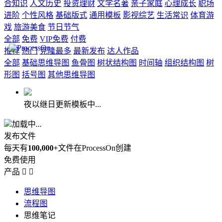
合知识
人文历史
投资理财
文学名著
亲子家庭
心理成长
职场
进阶
个性风格
基础版式
通用模板
影视综艺
生活常识
体育游
戏
旅游美食
节日节气
全部
免费
VIP免费
付费
推荐
热门
克隆最多
最新发布
达人作品
全部
基础思维导图
鱼骨图
树状结构图
时间轴
组织结构图
树
形图
括号图
其他思维导图
夜以继日更新模板中...
加载中...
发布文件
每天有
100,000+
文件在ProcessOn创建
免费使用
产品


思维导图
流程图
思维笔记