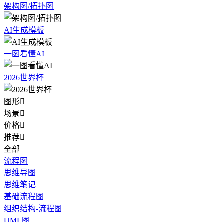
架构图/拓扑图
AI生成模板
一图看懂AI
2026世界杯
图形

场景

价格

推荐

全部
流程图
思维导图
思维笔记
基础流程图
组织结构-流程图
UML图