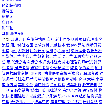
组织结构图
括号图
树形图
鱼骨图
时间轴
其他思维导图
全部
UI设计
用户旅程地图
交互设计
原型规划
项目管理
业务
流程
用户体验地图
需求分析
其他技术
云
php
算法
前端开发
架构
java
大数据
后端开发
运维
Python
AI
渠道运营
数据分析
新媒体运营
内容运营
短视频运营
活动运营
工具推荐
产品运
营
用户运营
电商运营
教师资格证考试
心理咨询师考试
计算
机考试
司法考试
研究生考试
公务员考试
软考
英语考试
项目
管理师职业资格（PMP）
执业医师资格考试
会计职称考试
建
筑师考试
建造师考试
学前教育
其他教育
初中
高中
大学
小学
客服咨询
其他岗位
酒店餐饮
金融保险
汽车出行
教育培训
加
工制造
商务销售
媒体出版
法律法务
房地产建筑
医疗保健
物
流快递
团建培训
技能提升
入职离职
OKR-KPI
组织结构
采购
管理
会议纪要
SOP
成本管控
销售管理
面试技巧
计划总结
综