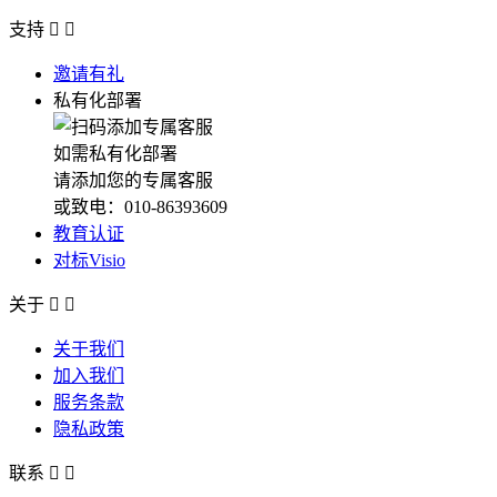
支持


邀请有礼
私有化部署
如需私有化部署
请添加您的专属客服
或致电：010-86393609
教育认证
对标Visio
关于


关于我们
加入我们
服务条款
隐私政策
联系

