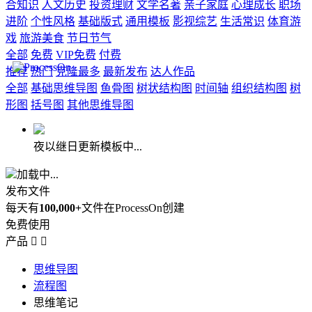
合知识
人文历史
投资理财
文学名著
亲子家庭
心理成长
职场
进阶
个性风格
基础版式
通用模板
影视综艺
生活常识
体育游
戏
旅游美食
节日节气
全部
免费
VIP免费
付费
推荐
热门
克隆最多
最新发布
达人作品
全部
基础思维导图
鱼骨图
树状结构图
时间轴
组织结构图
树
形图
括号图
其他思维导图
夜以继日更新模板中...
加载中...
发布文件
每天有
100,000+
文件在ProcessOn创建
免费使用
产品


思维导图
流程图
思维笔记