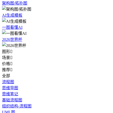
架构图/拓扑图
AI生成模板
一图看懂AI
2026世界杯
图形

场景

价格

推荐

全部
流程图
思维导图
思维笔记
基础流程图
组织结构-流程图
UML图