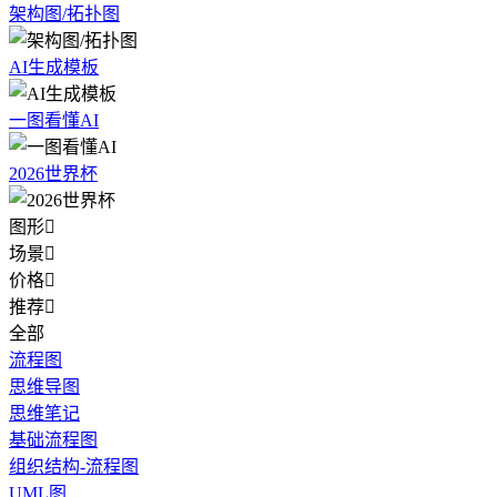
架构图/拓扑图
AI生成模板
一图看懂AI
2026世界杯
图形

场景

价格

推荐

全部
流程图
思维导图
思维笔记
基础流程图
组织结构-流程图
UML图