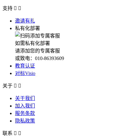
支持


邀请有礼
私有化部署
如需私有化部署
请添加您的专属客服
或致电：010-86393609
教育认证
对标Visio
关于


关于我们
加入我们
服务条款
隐私政策
联系

