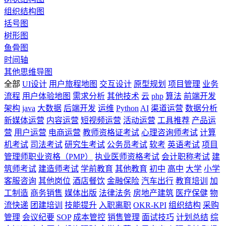
组织结构图
括号图
树形图
鱼骨图
时间轴
其他思维导图
全部
UI设计
用户旅程地图
交互设计
原型规划
项目管理
业务
流程
用户体验地图
需求分析
其他技术
云
php
算法
前端开发
架构
java
大数据
后端开发
运维
Python
AI
渠道运营
数据分析
新媒体运营
内容运营
短视频运营
活动运营
工具推荐
产品运
营
用户运营
电商运营
教师资格证考试
心理咨询师考试
计算
机考试
司法考试
研究生考试
公务员考试
软考
英语考试
项目
管理师职业资格（PMP）
执业医师资格考试
会计职称考试
建
筑师考试
建造师考试
学前教育
其他教育
初中
高中
大学
小学
客服咨询
其他岗位
酒店餐饮
金融保险
汽车出行
教育培训
加
工制造
商务销售
媒体出版
法律法务
房地产建筑
医疗保健
物
流快递
团建培训
技能提升
入职离职
OKR-KPI
组织结构
采购
管理
会议纪要
SOP
成本管控
销售管理
面试技巧
计划总结
综