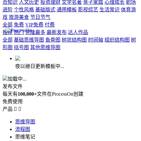
合知识
人文历史
投资理财
文学名著
亲子家庭
心理成长
职场
进阶
个性风格
基础版式
通用模板
影视综艺
生活常识
体育游
戏
旅游美食
节日节气
全部
免费
VIP免费
付费
推荐
热门
克隆最多
最新发布
达人作品
全部
基础思维导图
鱼骨图
树状结构图
时间轴
组织结构图
树
形图
括号图
其他思维导图
夜以继日更新模板中...
加载中...
发布文件
每天有
100,000+
文件在ProcessOn创建
免费使用
产品


思维导图
流程图
思维笔记