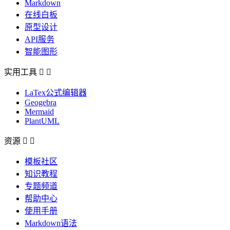
Markdown
在线白板
原型设计
API服务
智能图形
实用工具


LaTex公式编辑器
Geogebra
Mermaid
PlantUML
资源


模板社区
知识教程
专题频道
帮助中心
使用手册
Markdown语法