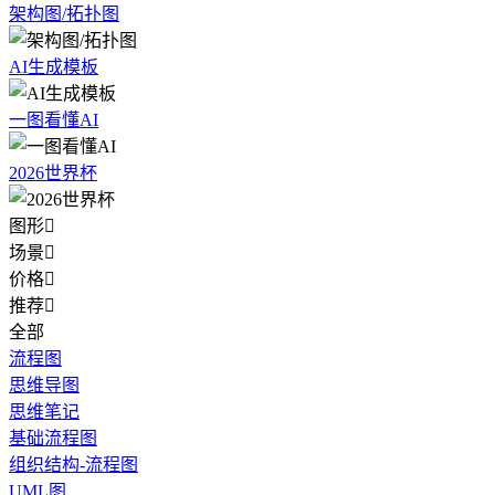
架构图/拓扑图
AI生成模板
一图看懂AI
2026世界杯
图形

场景

价格

推荐

全部
流程图
思维导图
思维笔记
基础流程图
组织结构-流程图
UML图