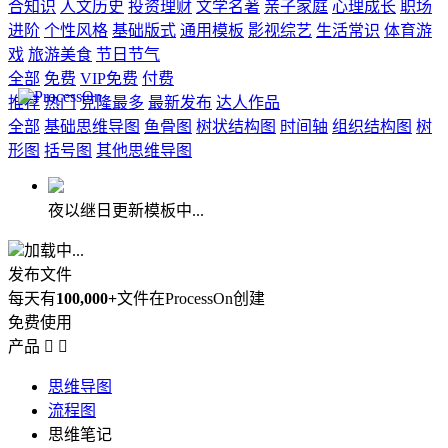
合知识
人文历史
投资理财
文学名著
亲子家庭
心理成长
职场
进阶
个性风格
基础版式
通用模板
影视综艺
生活常识
体育游
戏
旅游美食
节日节气
全部
免费
VIP免费
付费
推荐
热门
克隆最多
最新发布
达人作品
全部
基础思维导图
鱼骨图
树状结构图
时间轴
组织结构图
树
形图
括号图
其他思维导图
夜以继日更新模板中...
加载中...
发布文件
每天有
100,000+
文件在ProcessOn创建
免费使用
产品


思维导图
流程图
思维笔记