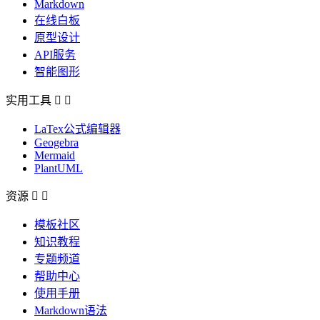
Markdown
在线白板
原型设计
API服务
智能图形
实用工具


LaTex公式编辑器
Geogebra
Mermaid
PlantUML
资源


模板社区
知识教程
专题频道
帮助中心
使用手册
Markdown语法