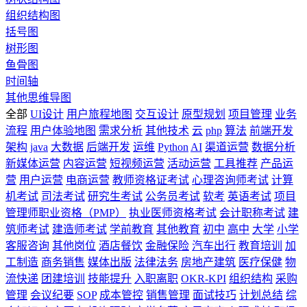
组织结构图
括号图
树形图
鱼骨图
时间轴
其他思维导图
全部
UI设计
用户旅程地图
交互设计
原型规划
项目管理
业务
流程
用户体验地图
需求分析
其他技术
云
php
算法
前端开发
架构
java
大数据
后端开发
运维
Python
AI
渠道运营
数据分析
新媒体运营
内容运营
短视频运营
活动运营
工具推荐
产品运
营
用户运营
电商运营
教师资格证考试
心理咨询师考试
计算
机考试
司法考试
研究生考试
公务员考试
软考
英语考试
项目
管理师职业资格（PMP）
执业医师资格考试
会计职称考试
建
筑师考试
建造师考试
学前教育
其他教育
初中
高中
大学
小学
客服咨询
其他岗位
酒店餐饮
金融保险
汽车出行
教育培训
加
工制造
商务销售
媒体出版
法律法务
房地产建筑
医疗保健
物
流快递
团建培训
技能提升
入职离职
OKR-KPI
组织结构
采购
管理
会议纪要
SOP
成本管控
销售管理
面试技巧
计划总结
综