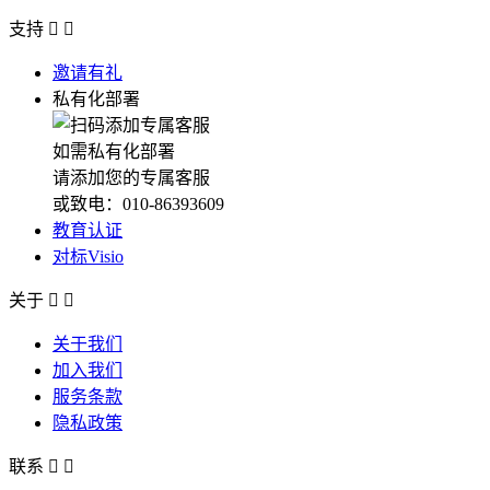
支持


邀请有礼
私有化部署
如需私有化部署
请添加您的专属客服
或致电：010-86393609
教育认证
对标Visio
关于


关于我们
加入我们
服务条款
隐私政策
联系

