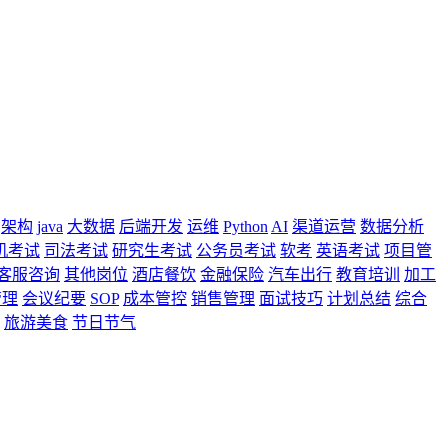
架构
java
大数据
后端开发
运维
Python
AI
渠道运营
数据分析
机考试
司法考试
研究生考试
公务员考试
软考
英语考试
项目管
客服咨询
其他岗位
酒店餐饮
金融保险
汽车出行
教育培训
加工
管理
会议纪要
SOP
成本管控
销售管理
面试技巧
计划总结
综合
旅游美食
节日节气