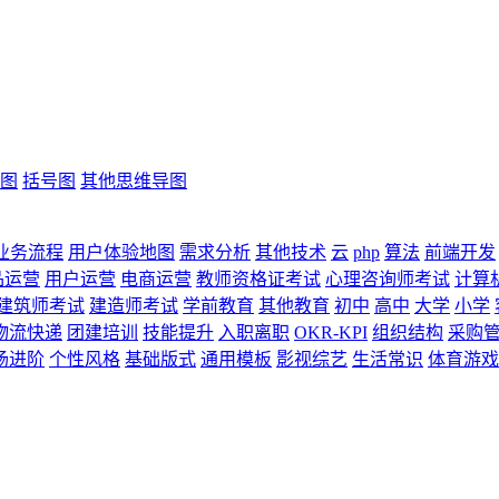
图
括号图
其他思维导图
业务流程
用户体验地图
需求分析
其他技术
云
php
算法
前端开发
品运营
用户运营
电商运营
教师资格证考试
心理咨询师考试
计算
建筑师考试
建造师考试
学前教育
其他教育
初中
高中
大学
小学
物流快递
团建培训
技能提升
入职离职
OKR-KPI
组织结构
采购
场进阶
个性风格
基础版式
通用模板
影视综艺
生活常识
体育游戏