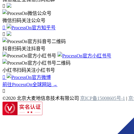

微信扫码关注公众号


抖音扫码关注抖音号
小红书扫码关注小红书号

前往ProcessOn全球网站 →

©2020 北京大麦地信息技术有限公司
京ICP备15008605号-1
|
京