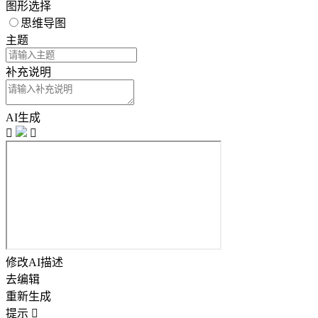
图形选择
思维导图
主题
补充说明
AI生成


修改AI描述
去编辑
重新生成
提示
