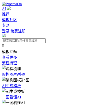
AI
推荐
模板社区
专题
登录
免费注册

模板专题
查看更多
流程梳理
架构图/拓扑图
AI生成模板
一图看懂AI