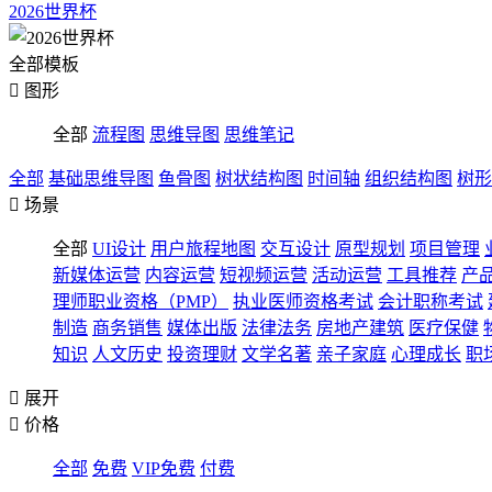
2026世界杯
全部模板

图形
全部
流程图
思维导图
思维笔记
全部
基础思维导图
鱼骨图
树状结构图
时间轴
组织结构图
树形

场景
全部
UI设计
用户旅程地图
交互设计
原型规划
项目管理
新媒体运营
内容运营
短视频运营
活动运营
工具推荐
产
理师职业资格（PMP）
执业医师资格考试
会计职称考试
制造
商务销售
媒体出版
法律法务
房地产建筑
医疗保健
知识
人文历史
投资理财
文学名著
亲子家庭
心理成长
职

展开

价格
全部
免费
VIP免费
付费