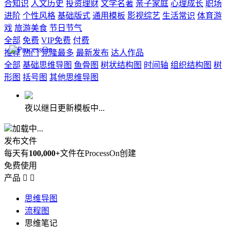
合知识
人文历史
投资理财
文学名著
亲子家庭
心理成长
职场
进阶
个性风格
基础版式
通用模板
影视综艺
生活常识
体育游
戏
旅游美食
节日节气
全部
免费
VIP免费
付费
推荐
热门
克隆最多
最新发布
达人作品
全部
基础思维导图
鱼骨图
树状结构图
时间轴
组织结构图
树
形图
括号图
其他思维导图
夜以继日更新模板中...
加载中...
发布文件
每天有
100,000+
文件在ProcessOn创建
免费使用
产品


思维导图
流程图
思维笔记