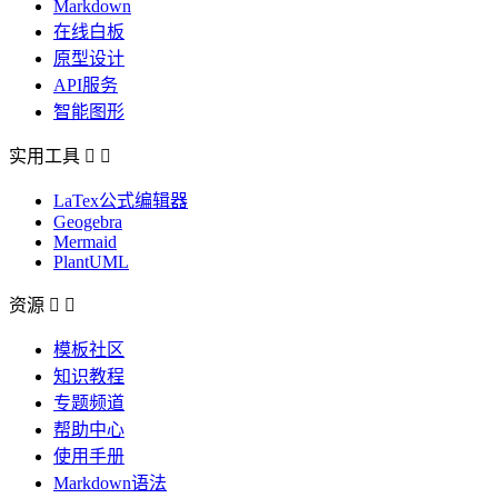
Markdown
在线白板
原型设计
API服务
智能图形
实用工具


LaTex公式编辑器
Geogebra
Mermaid
PlantUML
资源


模板社区
知识教程
专题频道
帮助中心
使用手册
Markdown语法