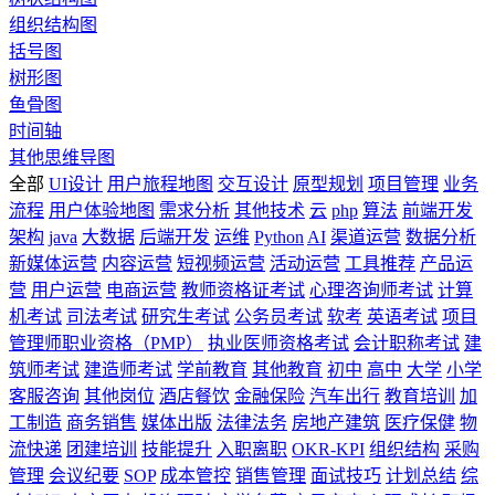
组织结构图
括号图
树形图
鱼骨图
时间轴
其他思维导图
全部
UI设计
用户旅程地图
交互设计
原型规划
项目管理
业务
流程
用户体验地图
需求分析
其他技术
云
php
算法
前端开发
架构
java
大数据
后端开发
运维
Python
AI
渠道运营
数据分析
新媒体运营
内容运营
短视频运营
活动运营
工具推荐
产品运
营
用户运营
电商运营
教师资格证考试
心理咨询师考试
计算
机考试
司法考试
研究生考试
公务员考试
软考
英语考试
项目
管理师职业资格（PMP）
执业医师资格考试
会计职称考试
建
筑师考试
建造师考试
学前教育
其他教育
初中
高中
大学
小学
客服咨询
其他岗位
酒店餐饮
金融保险
汽车出行
教育培训
加
工制造
商务销售
媒体出版
法律法务
房地产建筑
医疗保健
物
流快递
团建培训
技能提升
入职离职
OKR-KPI
组织结构
采购
管理
会议纪要
SOP
成本管控
销售管理
面试技巧
计划总结
综