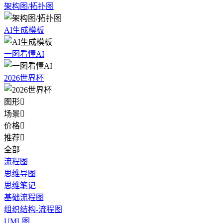
架构图/拓扑图
AI生成模板
一图看懂AI
2026世界杯
图形

场景

价格

推荐

全部
流程图
思维导图
思维笔记
基础流程图
组织结构-流程图
UML图