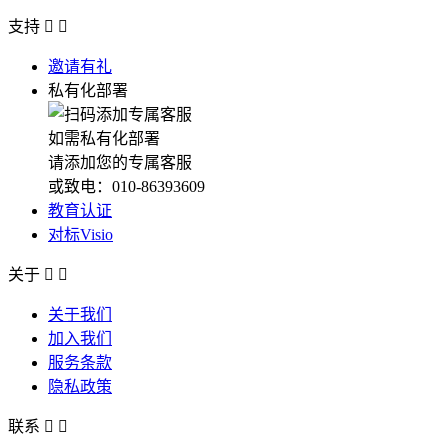
支持


邀请有礼
私有化部署
如需私有化部署
请添加您的专属客服
或致电：010-86393609
教育认证
对标Visio
关于


关于我们
加入我们
服务条款
隐私政策
联系

