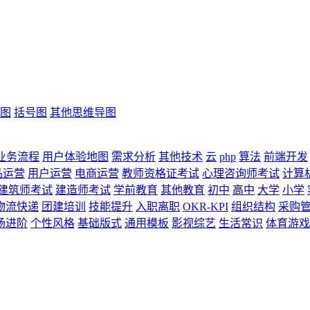
图
括号图
其他思维导图
业务流程
用户体验地图
需求分析
其他技术
云
php
算法
前端开发
品运营
用户运营
电商运营
教师资格证考试
心理咨询师考试
计算
建筑师考试
建造师考试
学前教育
其他教育
初中
高中
大学
小学
物流快递
团建培训
技能提升
入职离职
OKR-KPI
组织结构
采购
场进阶
个性风格
基础版式
通用模板
影视综艺
生活常识
体育游戏