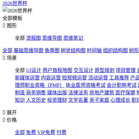
2026世界杯
全部模板

图形
全部
流程图
思维导图
思维笔记
全部
基础思维导图
鱼骨图
树状结构图
时间轴
组织结构图
树形

场景
全部
UI设计
用户旅程地图
交互设计
原型规划
项目管理
新媒体运营
内容运营
短视频运营
活动运营
工具推荐
产
理师职业资格（PMP）
执业医师资格考试
会计职称考试
制造
商务销售
媒体出版
法律法务
房地产建筑
医疗保健
知识
人文历史
投资理财
文学名著
亲子家庭
心理成长
职

展开

价格
全部
免费
VIP免费
付费