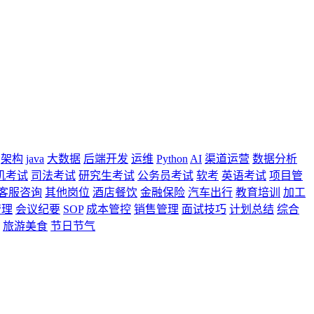
架构
java
大数据
后端开发
运维
Python
AI
渠道运营
数据分析
机考试
司法考试
研究生考试
公务员考试
软考
英语考试
项目管
客服咨询
其他岗位
酒店餐饮
金融保险
汽车出行
教育培训
加工
管理
会议纪要
SOP
成本管控
销售管理
面试技巧
计划总结
综合
旅游美食
节日节气