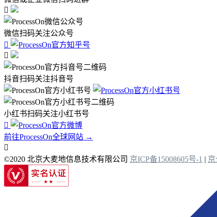

微信扫码关注公众号


抖音扫码关注抖音号
小红书扫码关注小红书号

前往ProcessOn全球网站 →

©2020 北京大麦地信息技术有限公司
京ICP备15008605号-1
|
京