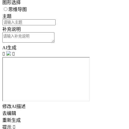
图形选择
思维导图
主题
补充说明
AI生成


修改AI描述
去编辑
重新生成
提示
