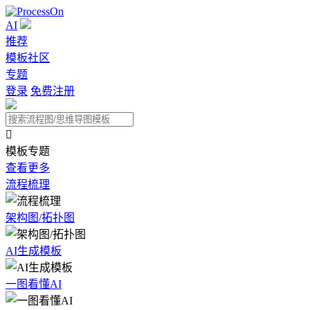
AI
推荐
模板社区
专题
登录
免费注册

模板专题
查看更多
流程梳理
架构图/拓扑图
AI生成模板
一图看懂AI