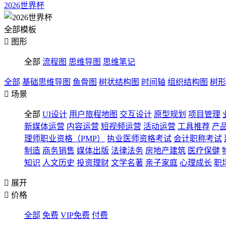
2026世界杯
全部模板

图形
全部
流程图
思维导图
思维笔记
全部
基础思维导图
鱼骨图
树状结构图
时间轴
组织结构图
树形

场景
全部
UI设计
用户旅程地图
交互设计
原型规划
项目管理
新媒体运营
内容运营
短视频运营
活动运营
工具推荐
产
理师职业资格（PMP）
执业医师资格考试
会计职称考试
制造
商务销售
媒体出版
法律法务
房地产建筑
医疗保健
知识
人文历史
投资理财
文学名著
亲子家庭
心理成长
职

展开

价格
全部
免费
VIP免费
付费