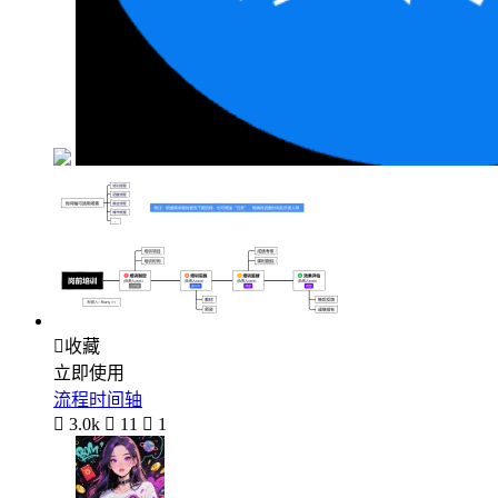

收藏
立即使用
流程时间轴

3.0k

11

1