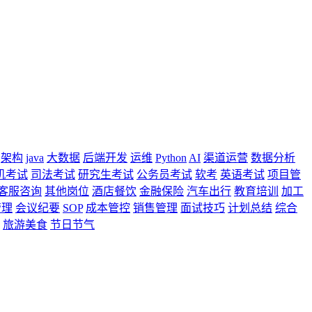
架构
java
大数据
后端开发
运维
Python
AI
渠道运营
数据分析
机考试
司法考试
研究生考试
公务员考试
软考
英语考试
项目管
客服咨询
其他岗位
酒店餐饮
金融保险
汽车出行
教育培训
加工
管理
会议纪要
SOP
成本管控
销售管理
面试技巧
计划总结
综合
旅游美食
节日节气