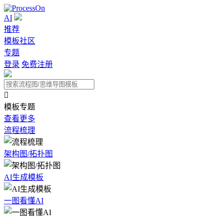
AI
推荐
模板社区
专题
登录
免费注册

模板专题
查看更多
流程梳理
架构图/拓扑图
AI生成模板
一图看懂AI