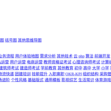
图
括号图
其他思维导图
业务流程
用户体验地图
需求分析
其他技术
云
php
算法
前端开发
品运营
用户运营
电商运营
教师资格证考试
心理咨询师考试
计算
建筑师考试
建造师考试
学前教育
其他教育
初中
高中
大学
小学
物流快递
团建培训
技能提升
入职离职
OKR-KPI
组织结构
采购
场进阶
个性风格
基础版式
通用模板
影视综艺
生活常识
体育游戏