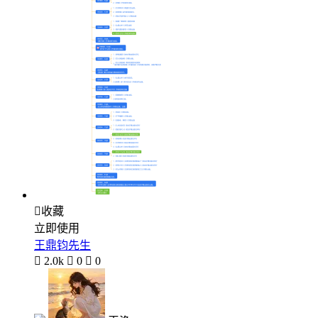

收藏
立即使用
王鼎钧先生

2.0k

0

0