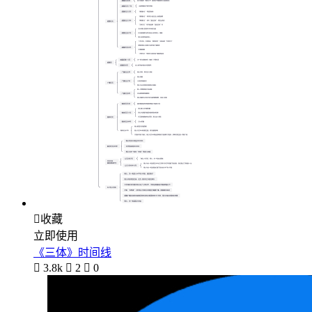

收藏
立即使用
《三体》时间线

3.8k

2

0