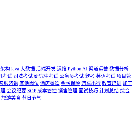
架构
java
大数据
后端开发
运维
Python
AI
渠道运营
数据分析
机考试
司法考试
研究生考试
公务员考试
软考
英语考试
项目管
客服咨询
其他岗位
酒店餐饮
金融保险
汽车出行
教育培训
加工
管理
会议纪要
SOP
成本管控
销售管理
面试技巧
计划总结
综合
旅游美食
节日节气