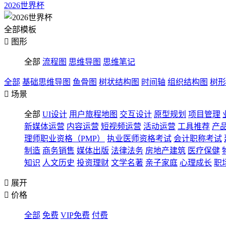
2026世界杯
全部模板

图形
全部
流程图
思维导图
思维笔记
全部
基础思维导图
鱼骨图
树状结构图
时间轴
组织结构图
树形

场景
全部
UI设计
用户旅程地图
交互设计
原型规划
项目管理
新媒体运营
内容运营
短视频运营
活动运营
工具推荐
产
理师职业资格（PMP）
执业医师资格考试
会计职称考试
制造
商务销售
媒体出版
法律法务
房地产建筑
医疗保健
知识
人文历史
投资理财
文学名著
亲子家庭
心理成长
职

展开

价格
全部
免费
VIP免费
付费