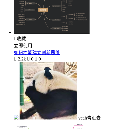

收藏
立即使用
如何才能建立创新思维

2.2k

0

0
yeah青没素