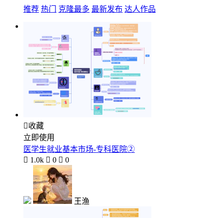
推荐
热门
克隆最多
最新发布
达人作品

收藏
立即使用
医学生就业基本市场-专科医院②

1.0k

0

0
王渔