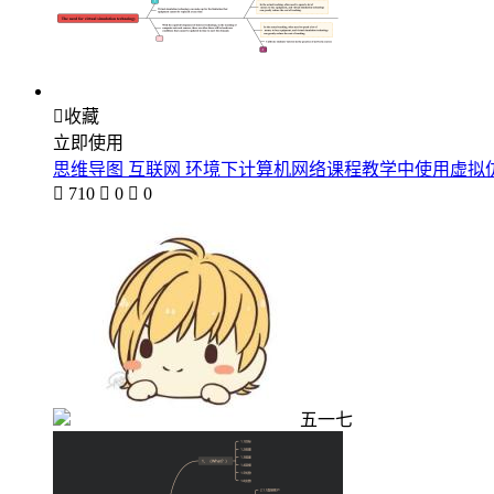

收藏
立即使用
思维导图 互联网 环境下计算机网络课程教学中使用虚拟

710

0

0
五一七