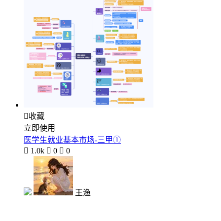

收藏
立即使用
医学生就业基本市场-三甲①

1.0k

0

0
王渔