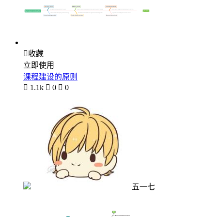

收藏
立即使用
课程建设的原则

1.1k

0

0
五一七