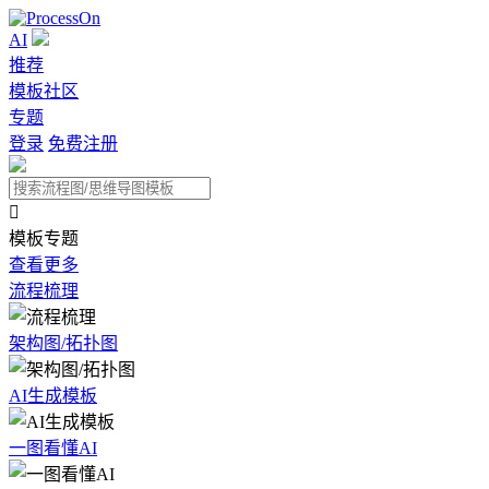
AI
推荐
模板社区
专题
登录
免费注册

模板专题
查看更多
流程梳理
架构图/拓扑图
AI生成模板
一图看懂AI