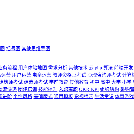
图
括号图
其他思维导图
业务流程
用户体验地图
需求分析
其他技术
云
php
算法
前端开发
品运营
用户运营
电商运营
教师资格证考试
心理咨询师考试
计算
建筑师考试
建造师考试
学前教育
其他教育
初中
高中
大学
小学
物流快递
团建培训
技能提升
入职离职
OKR-KPI
组织结构
采购
场进阶
个性风格
基础版式
通用模板
影视综艺
生活常识
体育游戏