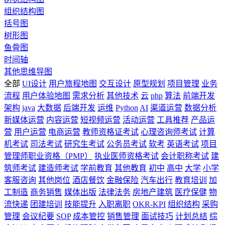
组织结构图
括号图
树形图
鱼骨图
时间轴
其他思维导图
全部
UI设计
用户旅程地图
交互设计
原型规划
项目管理
业务
流程
用户体验地图
需求分析
其他技术
云
php
算法
前端开发
架构
java
大数据
后端开发
运维
Python
AI
渠道运营
数据分析
新媒体运营
内容运营
短视频运营
活动运营
工具推荐
产品运
营
用户运营
电商运营
教师资格证考试
心理咨询师考试
计算
机考试
司法考试
研究生考试
公务员考试
软考
英语考试
项目
管理师职业资格（PMP）
执业医师资格考试
会计职称考试
建
筑师考试
建造师考试
学前教育
其他教育
初中
高中
大学
小学
客服咨询
其他岗位
酒店餐饮
金融保险
汽车出行
教育培训
加
工制造
商务销售
媒体出版
法律法务
房地产建筑
医疗保健
物
流快递
团建培训
技能提升
入职离职
OKR-KPI
组织结构
采购
管理
会议纪要
SOP
成本管控
销售管理
面试技巧
计划总结
综