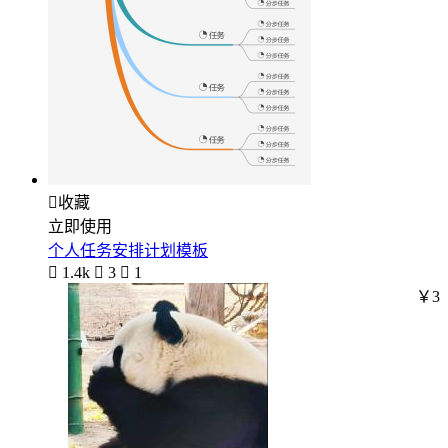

收藏
立即使用
个人任务安排计划模板

1.4k

3

1
￥3