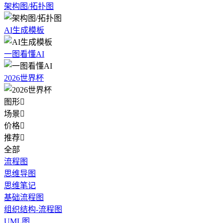
架构图/拓扑图
AI生成模板
一图看懂AI
2026世界杯
图形

场景

价格

推荐

全部
流程图
思维导图
思维笔记
基础流程图
组织结构-流程图
UML图