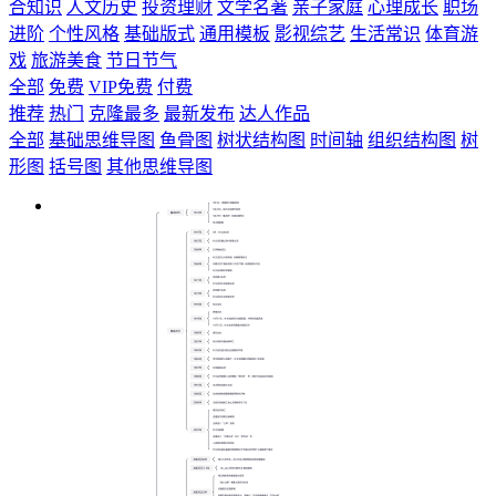
合知识
人文历史
投资理财
文学名著
亲子家庭
心理成长
职场
进阶
个性风格
基础版式
通用模板
影视综艺
生活常识
体育游
戏
旅游美食
节日节气
全部
免费
VIP免费
付费
推荐
热门
克隆最多
最新发布
达人作品
全部
基础思维导图
鱼骨图
树状结构图
时间轴
组织结构图
树
形图
括号图
其他思维导图