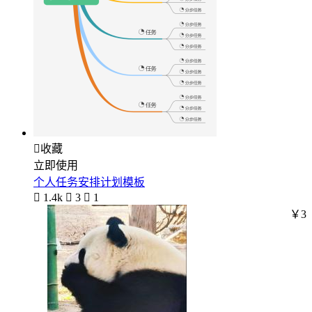

收藏
立即使用
个人任务安排计划模板

1.4k

3

1
￥3