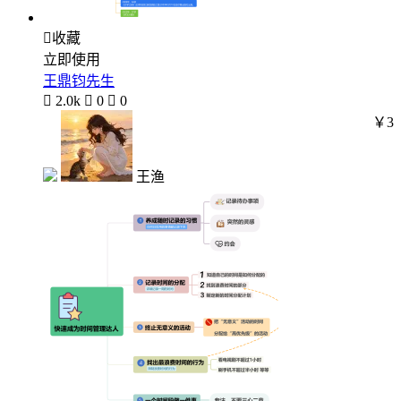

收藏
立即使用
王鼎钧先生

2.0k

0

0
￥3
王渔