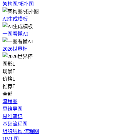
架构图/拓扑图
AI生成模板
一图看懂AI
2026世界杯
图形

场景

价格

推荐

全部
流程图
思维导图
思维笔记
基础流程图
组织结构-流程图
UML图