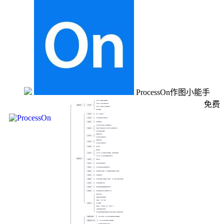
ProcessOn作图小能手
免费