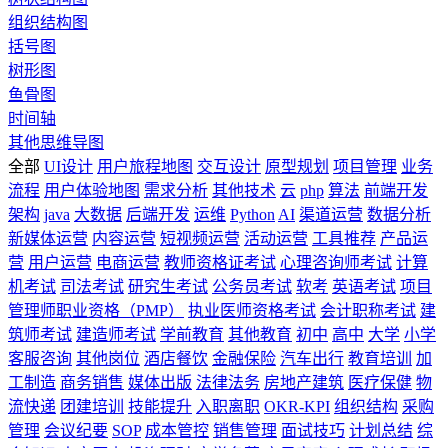
组织结构图
括号图
树形图
鱼骨图
时间轴
其他思维导图
全部
UI设计
用户旅程地图
交互设计
原型规划
项目管理
业务
流程
用户体验地图
需求分析
其他技术
云
php
算法
前端开发
架构
java
大数据
后端开发
运维
Python
AI
渠道运营
数据分析
新媒体运营
内容运营
短视频运营
活动运营
工具推荐
产品运
营
用户运营
电商运营
教师资格证考试
心理咨询师考试
计算
机考试
司法考试
研究生考试
公务员考试
软考
英语考试
项目
管理师职业资格（PMP）
执业医师资格考试
会计职称考试
建
筑师考试
建造师考试
学前教育
其他教育
初中
高中
大学
小学
客服咨询
其他岗位
酒店餐饮
金融保险
汽车出行
教育培训
加
工制造
商务销售
媒体出版
法律法务
房地产建筑
医疗保健
物
流快递
团建培训
技能提升
入职离职
OKR-KPI
组织结构
采购
管理
会议纪要
SOP
成本管控
销售管理
面试技巧
计划总结
综