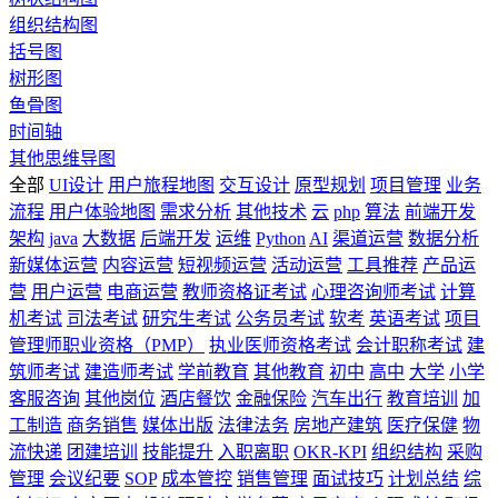
组织结构图
括号图
树形图
鱼骨图
时间轴
其他思维导图
全部
UI设计
用户旅程地图
交互设计
原型规划
项目管理
业务
流程
用户体验地图
需求分析
其他技术
云
php
算法
前端开发
架构
java
大数据
后端开发
运维
Python
AI
渠道运营
数据分析
新媒体运营
内容运营
短视频运营
活动运营
工具推荐
产品运
营
用户运营
电商运营
教师资格证考试
心理咨询师考试
计算
机考试
司法考试
研究生考试
公务员考试
软考
英语考试
项目
管理师职业资格（PMP）
执业医师资格考试
会计职称考试
建
筑师考试
建造师考试
学前教育
其他教育
初中
高中
大学
小学
客服咨询
其他岗位
酒店餐饮
金融保险
汽车出行
教育培训
加
工制造
商务销售
媒体出版
法律法务
房地产建筑
医疗保健
物
流快递
团建培训
技能提升
入职离职
OKR-KPI
组织结构
采购
管理
会议纪要
SOP
成本管控
销售管理
面试技巧
计划总结
综