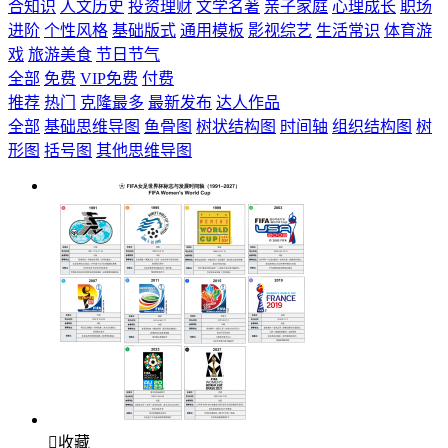
合知识
人文历史
投资理财
文学名著
亲子家庭
心理成长
职场
进阶
个性风格
基础版式
通用模板
影视综艺
生活常识
体育游
戏
旅游美食
节日节气
全部
免费
VIP免费
付费
推荐
热门
克隆最多
最新发布
达人作品
全部
基础思维导图
鱼骨图
树状结构图
时间轴
组织结构图
树
形图
括号图
其他思维导图

收藏