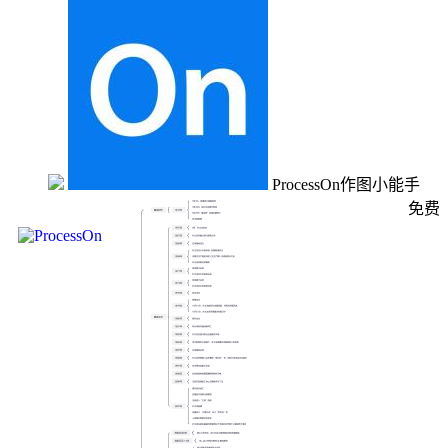
ProcessOn作图小能手
免费