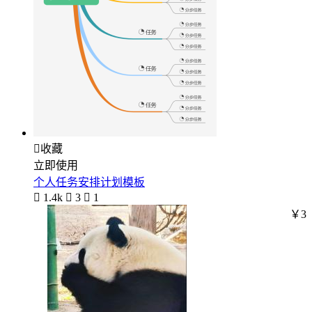

收藏
立即使用
个人任务安排计划模板

1.4k

3

1
￥3