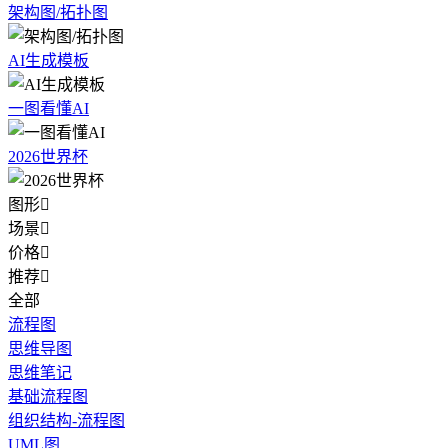
架构图/拓扑图
AI生成模板
一图看懂AI
2026世界杯
图形

场景

价格

推荐

全部
流程图
思维导图
思维笔记
基础流程图
组织结构-流程图
UML图