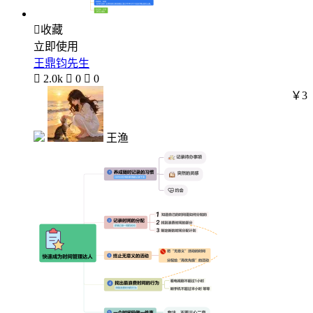

收藏
立即使用
王鼎钧先生

2.0k

0

0
￥3
王渔