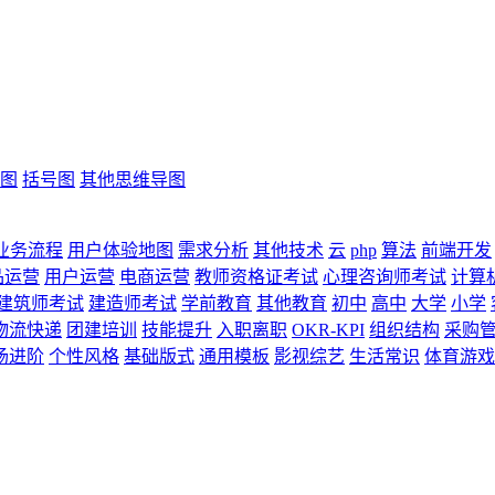
图
括号图
其他思维导图
业务流程
用户体验地图
需求分析
其他技术
云
php
算法
前端开发
品运营
用户运营
电商运营
教师资格证考试
心理咨询师考试
计算
建筑师考试
建造师考试
学前教育
其他教育
初中
高中
大学
小学
物流快递
团建培训
技能提升
入职离职
OKR-KPI
组织结构
采购
场进阶
个性风格
基础版式
通用模板
影视综艺
生活常识
体育游戏