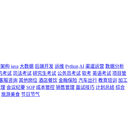
架构
java
大数据
后端开发
运维
Python
AI
渠道运营
数据分析
机考试
司法考试
研究生考试
公务员考试
软考
英语考试
项目管
客服咨询
其他岗位
酒店餐饮
金融保险
汽车出行
教育培训
加工
管理
会议纪要
SOP
成本管控
销售管理
面试技巧
计划总结
综合
旅游美食
节日节气