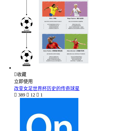

收藏
立即使用
改变女足世界杯历史的传奇球星

389

12

1