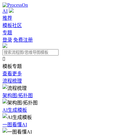
AI
推荐
模板社区
专题
登录
免费注册

模板专题
查看更多
流程梳理
架构图/拓扑图
AI生成模板
一图看懂AI