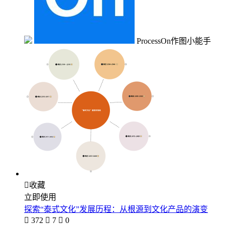
ProcessOn作图小能手

收藏
立即使用
探索“泰式文化”发展历程：从根源到文化产品的演变

372

7

0