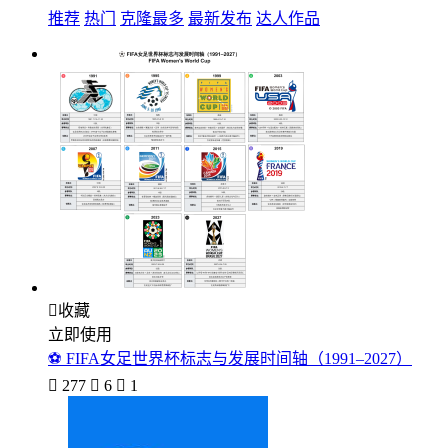
推荐
热门
克隆最多
最新发布
达人作品

收藏
立即使用
⚽ FIFA女足世界杯标志与发展时间轴（1991–2027）

277

6

1