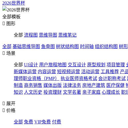
2026世界杯
全部模板

图形
全部
流程图
思维导图
思维笔记
全部
基础思维导图
鱼骨图
树状结构图
时间轴
组织结构图
树形

场景
全部
UI设计
用户旅程地图
交互设计
原型规划
项目管理
新媒体运营
内容运营
短视频运营
活动运营
工具推荐
产
理师职业资格（PMP）
执业医师资格考试
会计职称考试
制造
商务销售
媒体出版
法律法务
房地产建筑
医疗保健
知识
人文历史
投资理财
文学名著
亲子家庭
心理成长
职

展开

价格
全部
免费
VIP免费
付费