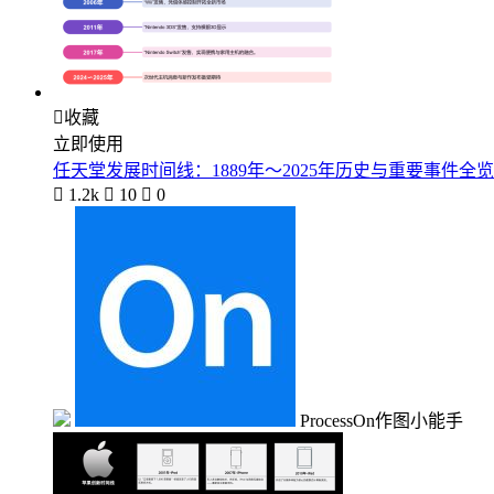

收藏
立即使用
任天堂发展时间线：1889年～2025年历史与重要事件全览

1.2k

10

0
ProcessOn作图小能手