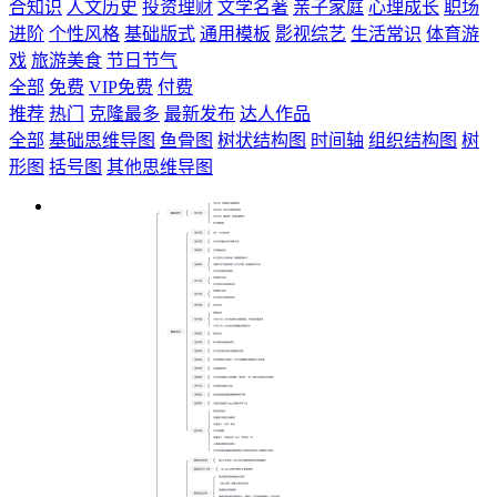
合知识
人文历史
投资理财
文学名著
亲子家庭
心理成长
职场
进阶
个性风格
基础版式
通用模板
影视综艺
生活常识
体育游
戏
旅游美食
节日节气
全部
免费
VIP免费
付费
推荐
热门
克隆最多
最新发布
达人作品
全部
基础思维导图
鱼骨图
树状结构图
时间轴
组织结构图
树
形图
括号图
其他思维导图