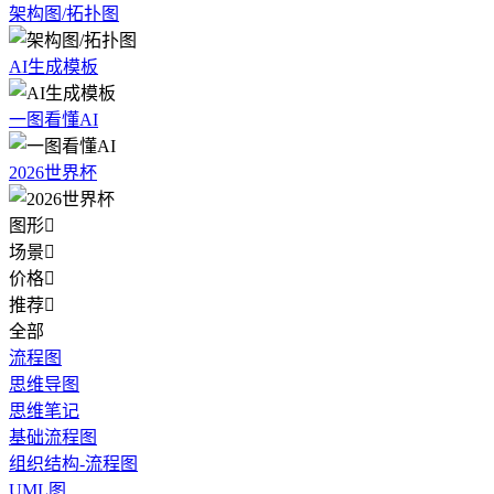
架构图/拓扑图
AI生成模板
一图看懂AI
2026世界杯
图形

场景

价格

推荐

全部
流程图
思维导图
思维笔记
基础流程图
组织结构-流程图
UML图