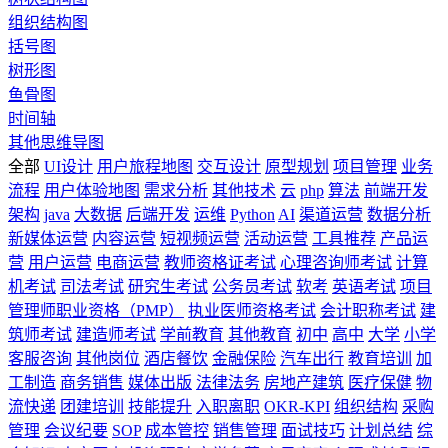
组织结构图
括号图
树形图
鱼骨图
时间轴
其他思维导图
全部
UI设计
用户旅程地图
交互设计
原型规划
项目管理
业务
流程
用户体验地图
需求分析
其他技术
云
php
算法
前端开发
架构
java
大数据
后端开发
运维
Python
AI
渠道运营
数据分析
新媒体运营
内容运营
短视频运营
活动运营
工具推荐
产品运
营
用户运营
电商运营
教师资格证考试
心理咨询师考试
计算
机考试
司法考试
研究生考试
公务员考试
软考
英语考试
项目
管理师职业资格（PMP）
执业医师资格考试
会计职称考试
建
筑师考试
建造师考试
学前教育
其他教育
初中
高中
大学
小学
客服咨询
其他岗位
酒店餐饮
金融保险
汽车出行
教育培训
加
工制造
商务销售
媒体出版
法律法务
房地产建筑
医疗保健
物
流快递
团建培训
技能提升
入职离职
OKR-KPI
组织结构
采购
管理
会议纪要
SOP
成本管控
销售管理
面试技巧
计划总结
综