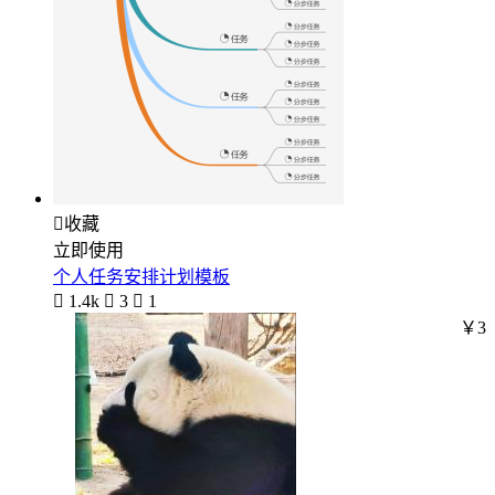

收藏
立即使用
个人任务安排计划模板

1.4k

3

1
￥3