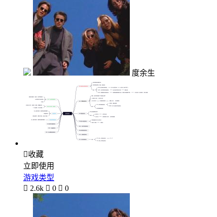
度余生

收藏
立即使用
游戏类型

2.6k

0

0