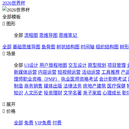
2026世界杯
全部模板

图形
全部
流程图
思维导图
思维笔记
全部
基础思维导图
鱼骨图
树状结构图
时间轴
组织结构图
树形

场景
全部
UI设计
用户旅程地图
交互设计
原型规划
项目管理
新媒体运营
内容运营
短视频运营
活动运营
工具推荐
产
理师职业资格（PMP）
执业医师资格考试
会计职称考试
制造
商务销售
媒体出版
法律法务
房地产建筑
医疗保健
知识
人文历史
投资理财
文学名著
亲子家庭
心理成长
职

展开

价格
全部
免费
VIP免费
付费