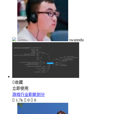
swanndu

收藏
立即使用
游戏行业职能划分

1.7k

0

0