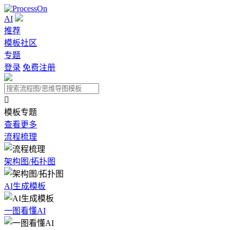
AI
推荐
模板社区
专题
登录
免费注册

模板专题
查看更多
流程梳理
架构图/拓扑图
AI生成模板
一图看懂AI