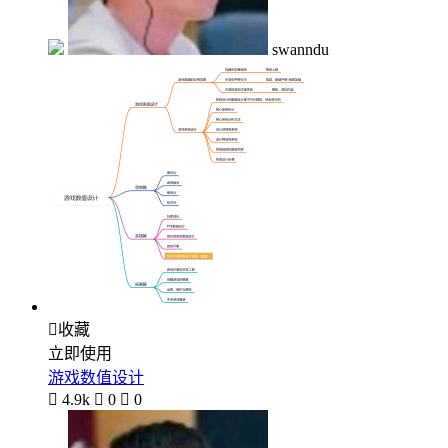
swanndu

收藏
立即使用
游戏数值设计

4.9k

0

0