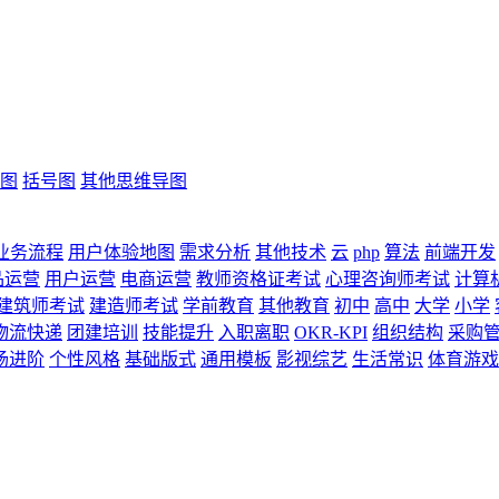
图
括号图
其他思维导图
业务流程
用户体验地图
需求分析
其他技术
云
php
算法
前端开发
品运营
用户运营
电商运营
教师资格证考试
心理咨询师考试
计算
建筑师考试
建造师考试
学前教育
其他教育
初中
高中
大学
小学
物流快递
团建培训
技能提升
入职离职
OKR-KPI
组织结构
采购
场进阶
个性风格
基础版式
通用模板
影视综艺
生活常识
体育游戏