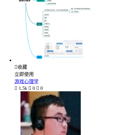

收藏
立即使用
游戏心理学

1.5k

0

0