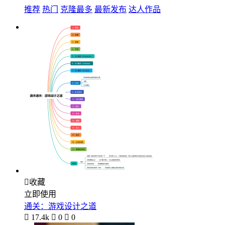
推荐
热门
克隆最多
最新发布
达人作品

收藏
立即使用
通关：游戏设计之道

17.4k

0

0