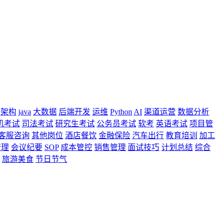
架构
java
大数据
后端开发
运维
Python
AI
渠道运营
数据分析
机考试
司法考试
研究生考试
公务员考试
软考
英语考试
项目管
客服咨询
其他岗位
酒店餐饮
金融保险
汽车出行
教育培训
加工
管理
会议纪要
SOP
成本管控
销售管理
面试技巧
计划总结
综合
旅游美食
节日节气