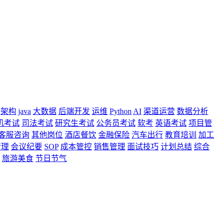
架构
java
大数据
后端开发
运维
Python
AI
渠道运营
数据分析
机考试
司法考试
研究生考试
公务员考试
软考
英语考试
项目管
客服咨询
其他岗位
酒店餐饮
金融保险
汽车出行
教育培训
加工
管理
会议纪要
SOP
成本管控
销售管理
面试技巧
计划总结
综合
旅游美食
节日节气