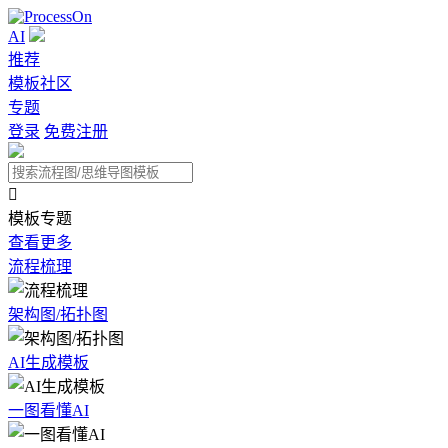
AI
推荐
模板社区
专题
登录
免费注册

模板专题
查看更多
流程梳理
架构图/拓扑图
AI生成模板
一图看懂AI