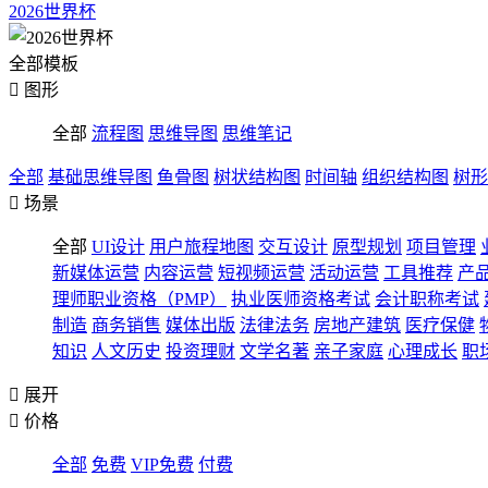
2026世界杯
全部模板

图形
全部
流程图
思维导图
思维笔记
全部
基础思维导图
鱼骨图
树状结构图
时间轴
组织结构图
树形

场景
全部
UI设计
用户旅程地图
交互设计
原型规划
项目管理
新媒体运营
内容运营
短视频运营
活动运营
工具推荐
产
理师职业资格（PMP）
执业医师资格考试
会计职称考试
制造
商务销售
媒体出版
法律法务
房地产建筑
医疗保健
知识
人文历史
投资理财
文学名著
亲子家庭
心理成长
职

展开

价格
全部
免费
VIP免费
付费