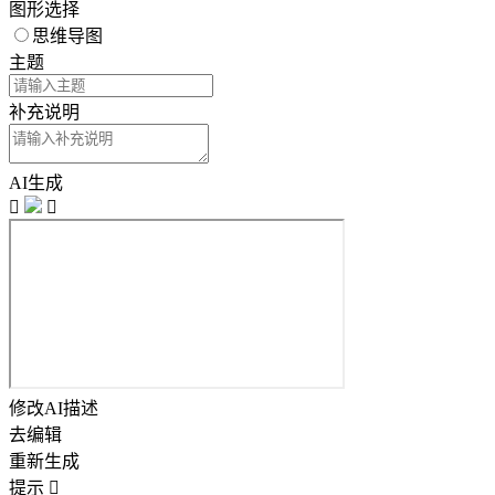
图形选择
思维导图
主题
补充说明
AI生成


修改AI描述
去编辑
重新生成
提示
