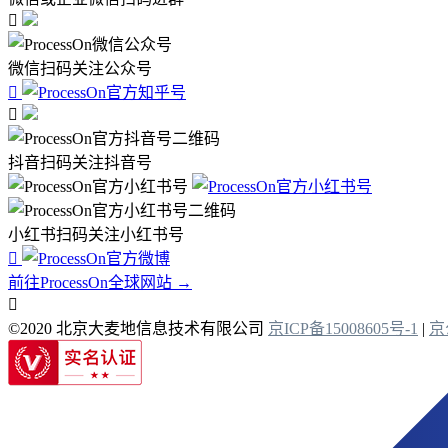

微信扫码关注公众号


抖音扫码关注抖音号
小红书扫码关注小红书号

前往ProcessOn全球网站 →

©2020 北京大麦地信息技术有限公司
京ICP备15008605号-1
|
京