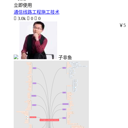
立即使用
通信线路工程施工技术

3.0k

0

0
￥5
子非鱼