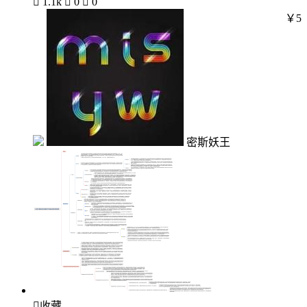

1.1k

0

0
￥5
密斯妖王

收藏