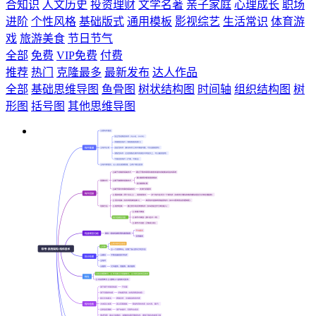
合知识
人文历史
投资理财
文学名著
亲子家庭
心理成长
职场
进阶
个性风格
基础版式
通用模板
影视综艺
生活常识
体育游
戏
旅游美食
节日节气
全部
免费
VIP免费
付费
推荐
热门
克隆最多
最新发布
达人作品
全部
基础思维导图
鱼骨图
树状结构图
时间轴
组织结构图
树
形图
括号图
其他思维导图