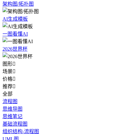
架构图/拓扑图
AI生成模板
一图看懂AI
2026世界杯
图形

场景

价格

推荐

全部
流程图
思维导图
思维笔记
基础流程图
组织结构-流程图
UML图