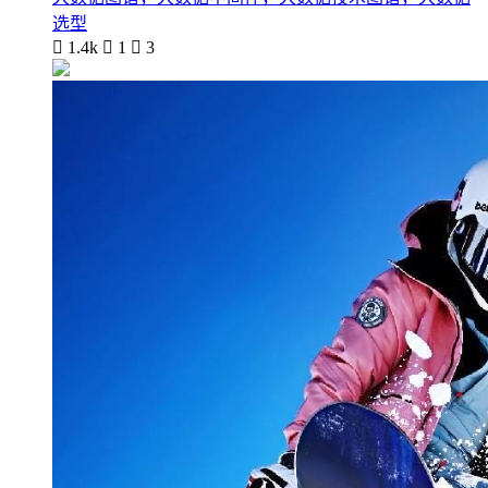
选型

1.4k

1

3