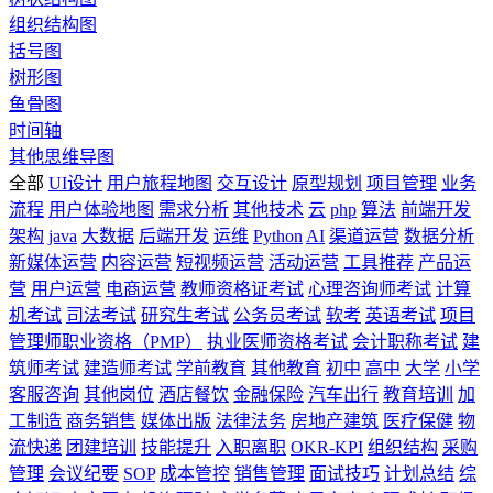
组织结构图
括号图
树形图
鱼骨图
时间轴
其他思维导图
全部
UI设计
用户旅程地图
交互设计
原型规划
项目管理
业务
流程
用户体验地图
需求分析
其他技术
云
php
算法
前端开发
架构
java
大数据
后端开发
运维
Python
AI
渠道运营
数据分析
新媒体运营
内容运营
短视频运营
活动运营
工具推荐
产品运
营
用户运营
电商运营
教师资格证考试
心理咨询师考试
计算
机考试
司法考试
研究生考试
公务员考试
软考
英语考试
项目
管理师职业资格（PMP）
执业医师资格考试
会计职称考试
建
筑师考试
建造师考试
学前教育
其他教育
初中
高中
大学
小学
客服咨询
其他岗位
酒店餐饮
金融保险
汽车出行
教育培训
加
工制造
商务销售
媒体出版
法律法务
房地产建筑
医疗保健
物
流快递
团建培训
技能提升
入职离职
OKR-KPI
组织结构
采购
管理
会议纪要
SOP
成本管控
销售管理
面试技巧
计划总结
综