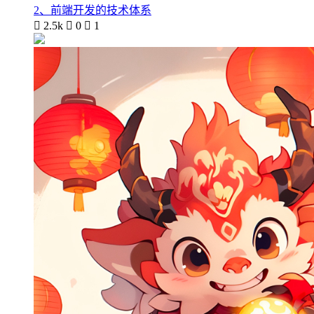
2、前端开发的技术体系

2.5k

0

1