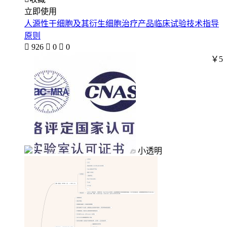
立即使用
人源性干细胞及其衍生细胞治疗产品临床试验技术指导
原则

926

0

0
￥5
小透明