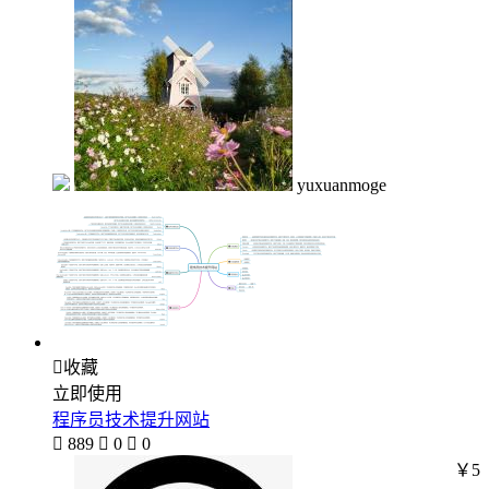
yuxuanmoge

收藏
立即使用
程序员技术提升网站

889

0

0
￥5