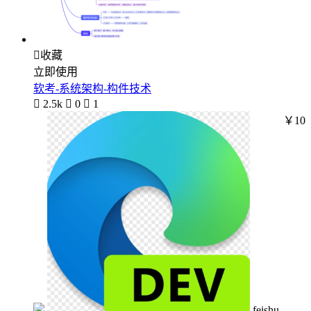

收藏
立即使用
软考-系统架构-构件技术

2.5k

0

1
￥10
feishu