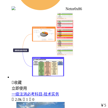
Netor0x86

收藏
立即使用
一级注消必考科目-技术实务

2.0k

1

0
￥5