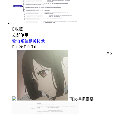

收藏
立即使用
物流系统相关技术

1.2k

0

0
￥5
再次拥抱富婆