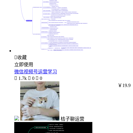

收藏
立即使用
微信视频号运营学习

1.7k

0

0
￥19.9
桔子聊运营