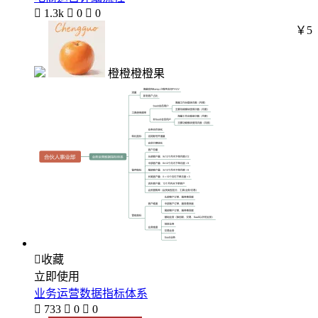

1.3k

0

0
￥5
橙橙橙橙果

收藏
立即使用
业务运营数据指标体系

733

0

0