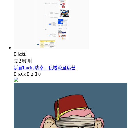

收藏
立即使用
拆解Lucky瑞幸：私域流量运营

6.6k

2

0