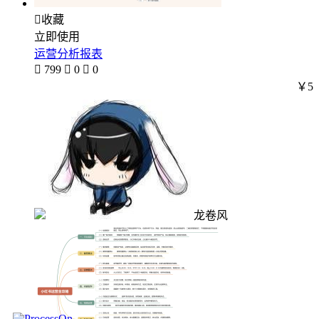

收藏
立即使用
运营分析报表

799

0

0
￥5
龙卷风