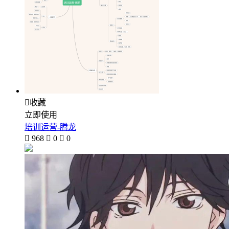

收藏
立即使用
培训运营-腾龙

968

0

0