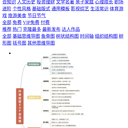
合知识
人文历史
投资理财
文学名著
亲子家庭
心理成长
职场
进阶
个性风格
基础版式
通用模板
影视综艺
生活常识
体育游
戏
旅游美食
节日节气
全部
免费
VIP免费
付费
推荐
热门
克隆最多
最新发布
达人作品
全部
基础思维导图
鱼骨图
树状结构图
时间轴
组织结构图
树
形图
括号图
其他思维导图