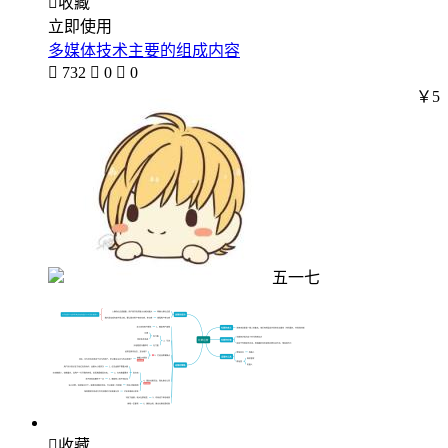

收藏
立即使用
多媒体技术主要的组成内容

732

0

0
￥5
五一七

收藏