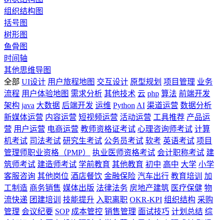
组织结构图
括号图
树形图
鱼骨图
时间轴
其他思维导图
全部
UI设计
用户旅程地图
交互设计
原型规划
项目管理
业务
流程
用户体验地图
需求分析
其他技术
云
php
算法
前端开发
架构
java
大数据
后端开发
运维
Python
AI
渠道运营
数据分析
新媒体运营
内容运营
短视频运营
活动运营
工具推荐
产品运
营
用户运营
电商运营
教师资格证考试
心理咨询师考试
计算
机考试
司法考试
研究生考试
公务员考试
软考
英语考试
项目
管理师职业资格（PMP）
执业医师资格考试
会计职称考试
建
筑师考试
建造师考试
学前教育
其他教育
初中
高中
大学
小学
客服咨询
其他岗位
酒店餐饮
金融保险
汽车出行
教育培训
加
工制造
商务销售
媒体出版
法律法务
房地产建筑
医疗保健
物
流快递
团建培训
技能提升
入职离职
OKR-KPI
组织结构
采购
管理
会议纪要
SOP
成本管控
销售管理
面试技巧
计划总结
综