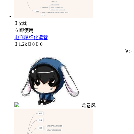

收藏
立即使用
电商精细化运营

1.2k

0

0
￥5
龙卷风