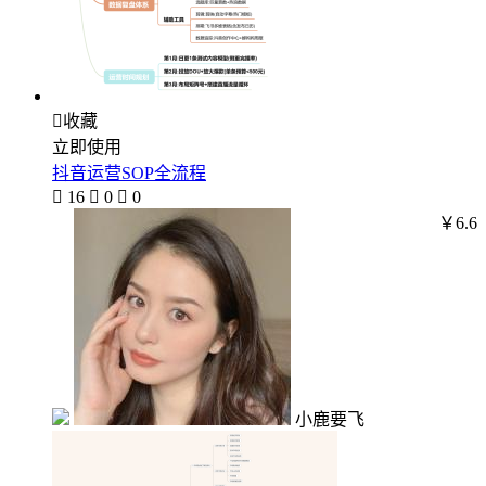

收藏
立即使用
抖音运营SOP全流程

16

0

0
￥6.6
小鹿要飞