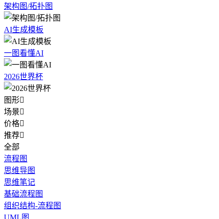
架构图/拓扑图
AI生成模板
一图看懂AI
2026世界杯
图形

场景

价格

推荐

全部
流程图
思维导图
思维笔记
基础流程图
组织结构-流程图
UML图