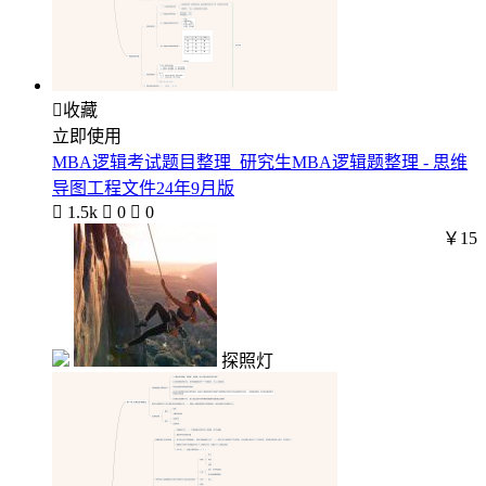

收藏
立即使用
MBA逻辑考试题目整理_研究生MBA逻辑题整理 - 思维
导图工程文件24年9月版

1.5k

0

0
￥15
探照灯