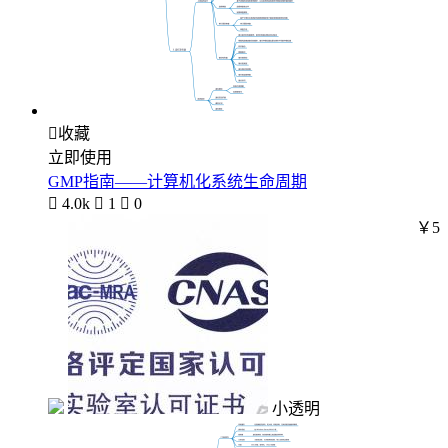

收藏
立即使用
GMP指南——计算机化系统生命周期

4.0k

1

0
￥5
小透明