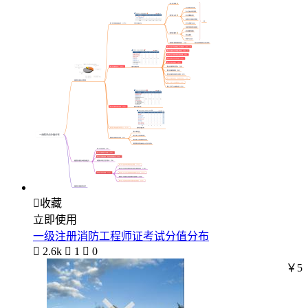

收藏
立即使用
一级注册消防工程师证考试分值分布

2.6k

1

0
￥5