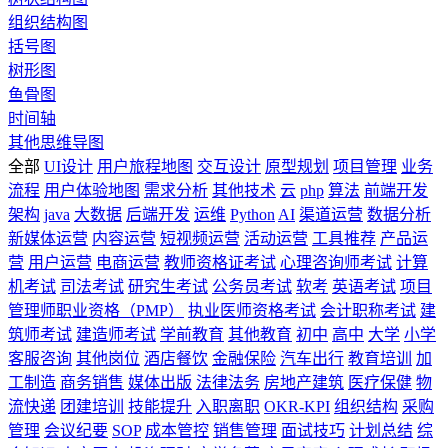
组织结构图
括号图
树形图
鱼骨图
时间轴
其他思维导图
全部
UI设计
用户旅程地图
交互设计
原型规划
项目管理
业务
流程
用户体验地图
需求分析
其他技术
云
php
算法
前端开发
架构
java
大数据
后端开发
运维
Python
AI
渠道运营
数据分析
新媒体运营
内容运营
短视频运营
活动运营
工具推荐
产品运
营
用户运营
电商运营
教师资格证考试
心理咨询师考试
计算
机考试
司法考试
研究生考试
公务员考试
软考
英语考试
项目
管理师职业资格（PMP）
执业医师资格考试
会计职称考试
建
筑师考试
建造师考试
学前教育
其他教育
初中
高中
大学
小学
客服咨询
其他岗位
酒店餐饮
金融保险
汽车出行
教育培训
加
工制造
商务销售
媒体出版
法律法务
房地产建筑
医疗保健
物
流快递
团建培训
技能提升
入职离职
OKR-KPI
组织结构
采购
管理
会议纪要
SOP
成本管控
销售管理
面试技巧
计划总结
综