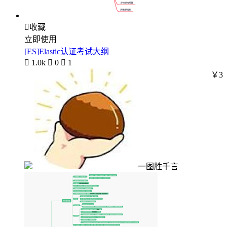

收藏
立即使用
[ES]Elastic认证考试大纲

1.0k

0

1
￥3
一图胜千言