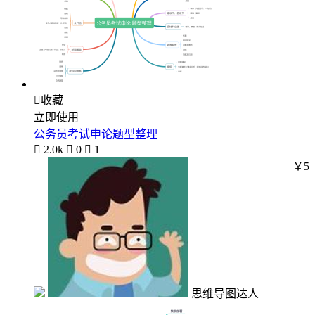

收藏
立即使用
公务员考试申论题型整理

2.0k

0

1
￥5
思维导图达人