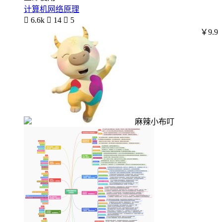
计算机网络原理

6.6k

14

5
￥9.9
麻辣小布叮