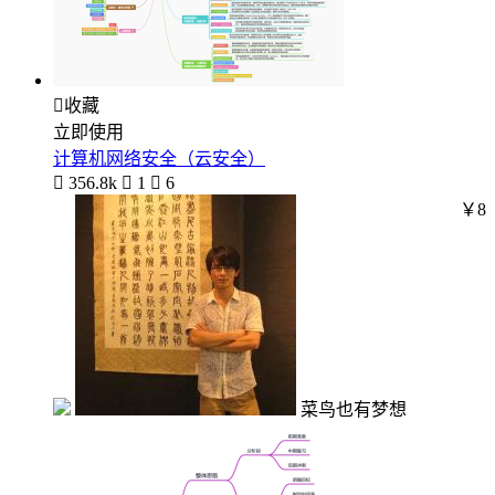

收藏
立即使用
计算机网络安全（云安全）

356.8k

1

6
￥8
菜鸟也有梦想