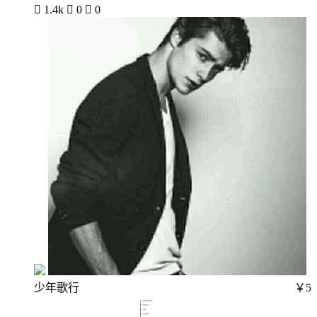

1.4k

0

0
少年歌行
￥5