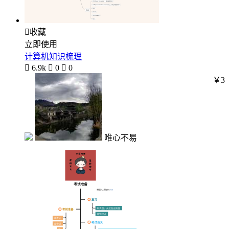

收藏
立即使用
计算机知识梳理

6.9k

0

0
￥3
唯心不易