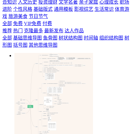
合知识
人文历史
投资理财
文学名著
亲子家庭
心理成长
职场
进阶
个性风格
基础版式
通用模板
影视综艺
生活常识
体育游
戏
旅游美食
节日节气
全部
免费
VIP免费
付费
推荐
热门
克隆最多
最新发布
达人作品
全部
基础思维导图
鱼骨图
树状结构图
时间轴
组织结构图
树
形图
括号图
其他思维导图