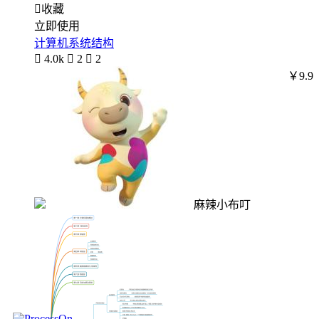

收藏
立即使用
计算机系统结构

4.0k

2

2
￥9.9
麻辣小布叮