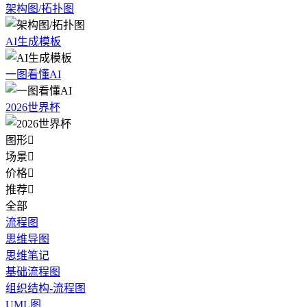
架构图/拓扑图
AI生成模板
一图看懂AI
2026世界杯
图形

场景

价格

推荐

全部
流程图
思维导图
思维笔记
基础流程图
组织结构-流程图
UML图