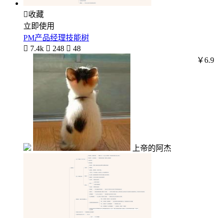

收藏
立即使用
PM产品经理技能树

7.4k

248

48
￥6.9
上帝的阿杰