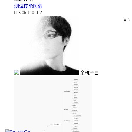
测试技能图谱

3.0k

0

2
￥5
余杭子曰