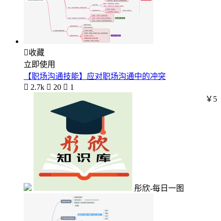

收藏
立即使用
【职场沟通技能】应对职场沟通中的冲突

2.7k

20

1
￥5
彤欣-每日一图