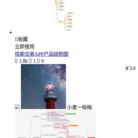

收藏
立即使用
技能交易APP产品结构图

1.8k

1

0
￥3.9
小麦一枝梅