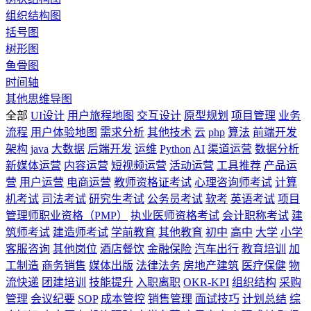
组织结构图
括号图
树形图
鱼骨图
时间轴
其他思维导图
全部
UI设计
用户旅程地图
交互设计
原型规划
项目管理
业务
流程
用户体验地图
需求分析
其他技术
云
php
算法
前端开发
架构
java
大数据
后端开发
运维
Python
AI
渠道运营
数据分析
新媒体运营
内容运营
短视频运营
活动运营
工具推荐
产品运
营
用户运营
电商运营
教师资格证考试
心理咨询师考试
计算
机考试
司法考试
研究生考试
公务员考试
软考
英语考试
项目
管理师职业资格（PMP）
执业医师资格考试
会计职称考试
建
筑师考试
建造师考试
学前教育
其他教育
初中
高中
大学
小学
客服咨询
其他岗位
酒店餐饮
金融保险
汽车出行
教育培训
加
工制造
商务销售
媒体出版
法律法务
房地产建筑
医疗保健
物
流快递
团建培训
技能提升
入职离职
OKR-KPI
组织结构
采购
管理
会议纪要
SOP
成本管控
销售管理
面试技巧
计划总结
综