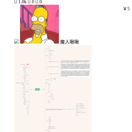

1.0k

0

0
￥5
魔人啾啾