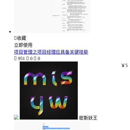

收藏
立即使用
项目管理之项目经理应具备关键技能

951

0

0
￥5
密斯妖王