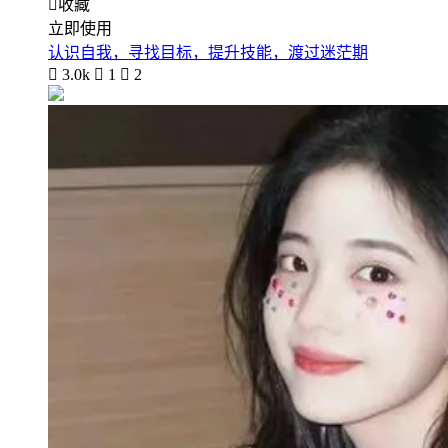

收藏
立即使用
认识自我，寻找目标，提升技能，渡过迷茫期

3.0k

1

2