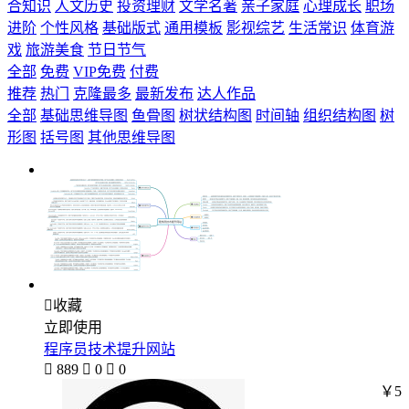
合知识
人文历史
投资理财
文学名著
亲子家庭
心理成长
职场
进阶
个性风格
基础版式
通用模板
影视综艺
生活常识
体育游
戏
旅游美食
节日节气
全部
免费
VIP免费
付费
推荐
热门
克隆最多
最新发布
达人作品
全部
基础思维导图
鱼骨图
树状结构图
时间轴
组织结构图
树
形图
括号图
其他思维导图

收藏
立即使用
程序员技术提升网站

889

0

0
￥5