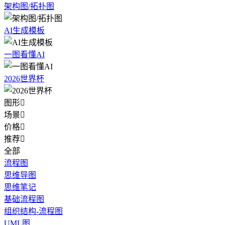
架构图/拓扑图
AI生成模板
一图看懂AI
2026世界杯
图形

场景

价格

推荐

全部
流程图
思维导图
思维笔记
基础流程图
组织结构-流程图
UML图