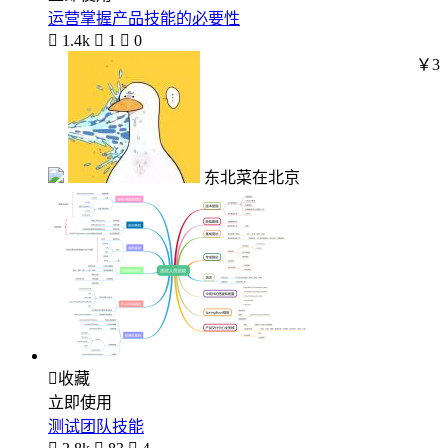
运营掌握产品技能的必要性

1.4k

1

0
￥3
东北菜在北京

收藏
立即使用
测试团队技能