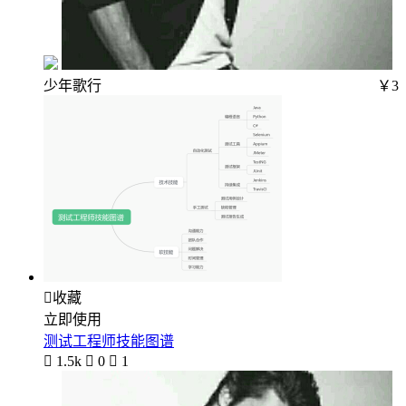
少年歌行
￥3

收藏
立即使用
测试工程师技能图谱

1.5k

0

1