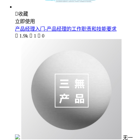

收藏
立即使用
产品经理入门-产品经理的工作职责和技能要求

1.9k

1

0
无一