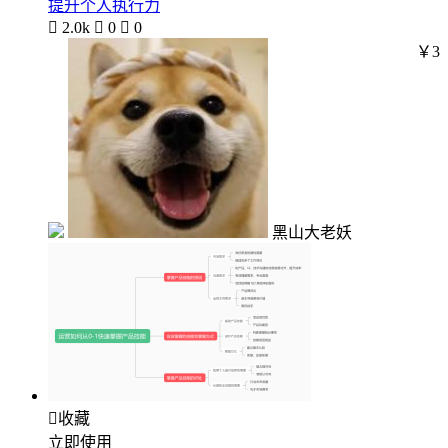
提升个人执行力

2.0k

0

0
￥3
黑山大老妖

收藏
立即使用