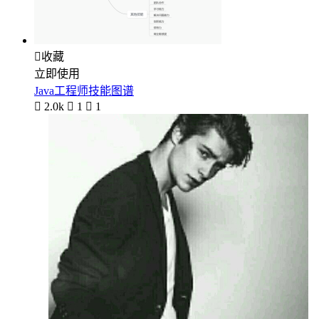

收藏
立即使用
Java工程师技能图谱

2.0k

1

1