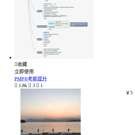

收藏
立即使用
PMP®考能提升

1.8k

3

1
￥5