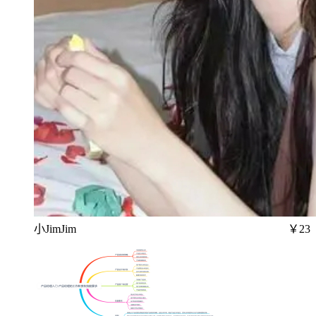
小JimJim
￥23