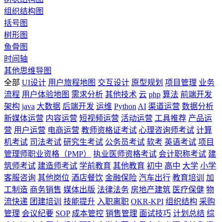
组织结构图
括号图
树形图
鱼骨图
时间轴
其他思维导图
全部
UI设计
用户旅程地图
交互设计
原型规划
项目管理
业务
流程
用户体验地图
需求分析
其他技术
云
php
算法
前端开发
架构
java
大数据
后端开发
运维
Python
AI
渠道运营
数据分析
新媒体运营
内容运营
短视频运营
活动运营
工具推荐
产品运
营
用户运营
电商运营
教师资格证考试
心理咨询师考试
计算
机考试
司法考试
研究生考试
公务员考试
软考
英语考试
项目
管理师职业资格（PMP）
执业医师资格考试
会计职称考试
建
筑师考试
建造师考试
学前教育
其他教育
初中
高中
大学
小学
客服咨询
其他岗位
酒店餐饮
金融保险
汽车出行
教育培训
加
工制造
商务销售
媒体出版
法律法务
房地产建筑
医疗保健
物
流快递
团建培训
技能提升
入职离职
OKR-KPI
组织结构
采购
管理
会议纪要
SOP
成本管控
销售管理
面试技巧
计划总结
综