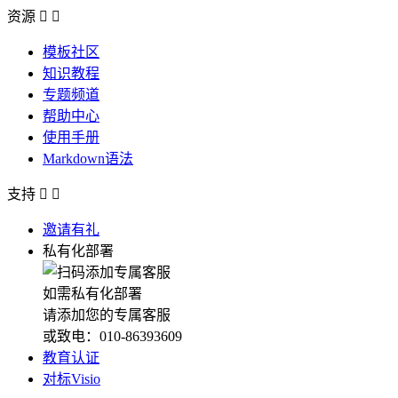
资源


模板社区
知识教程
专题频道
帮助中心
使用手册
Markdown语法
支持


邀请有礼
私有化部署
如需私有化部署
请添加您的专属客服
或致电：010-86393609
教育认证
对标Visio