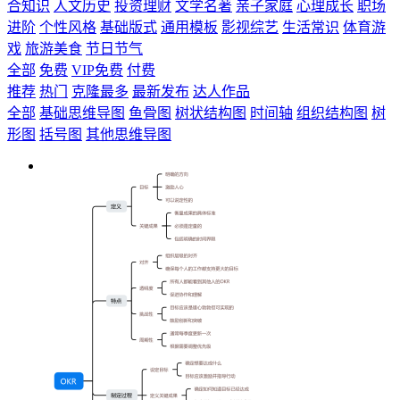
合知识
人文历史
投资理财
文学名著
亲子家庭
心理成长
职场
进阶
个性风格
基础版式
通用模板
影视综艺
生活常识
体育游
戏
旅游美食
节日节气
全部
免费
VIP免费
付费
推荐
热门
克隆最多
最新发布
达人作品
全部
基础思维导图
鱼骨图
树状结构图
时间轴
组织结构图
树
形图
括号图
其他思维导图