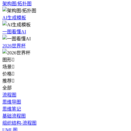
架构图/拓扑图
AI生成模板
一图看懂AI
2026世界杯
图形

场景

价格

推荐

全部
流程图
思维导图
思维笔记
基础流程图
组织结构-流程图
UML图