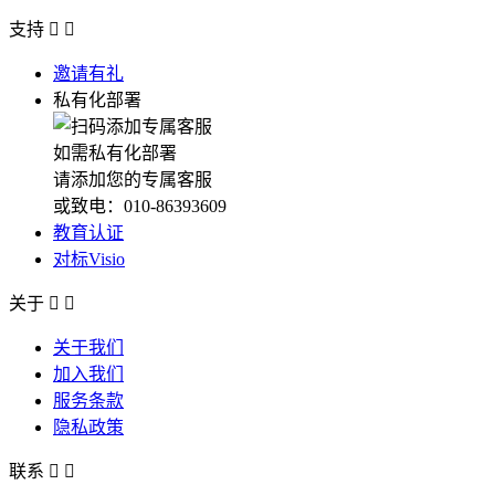
支持


邀请有礼
私有化部署
如需私有化部署
请添加您的专属客服
或致电：010-86393609
教育认证
对标Visio
关于


关于我们
加入我们
服务条款
隐私政策
联系

