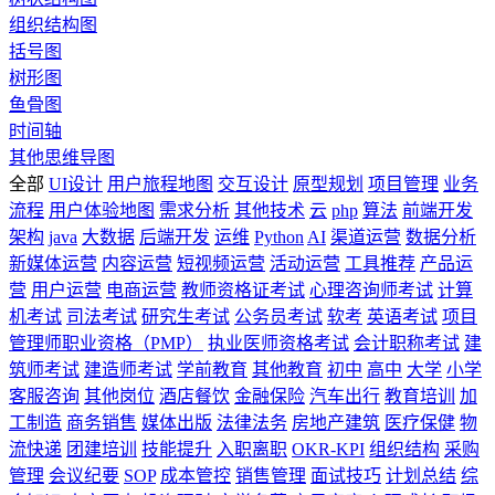
组织结构图
括号图
树形图
鱼骨图
时间轴
其他思维导图
全部
UI设计
用户旅程地图
交互设计
原型规划
项目管理
业务
流程
用户体验地图
需求分析
其他技术
云
php
算法
前端开发
架构
java
大数据
后端开发
运维
Python
AI
渠道运营
数据分析
新媒体运营
内容运营
短视频运营
活动运营
工具推荐
产品运
营
用户运营
电商运营
教师资格证考试
心理咨询师考试
计算
机考试
司法考试
研究生考试
公务员考试
软考
英语考试
项目
管理师职业资格（PMP）
执业医师资格考试
会计职称考试
建
筑师考试
建造师考试
学前教育
其他教育
初中
高中
大学
小学
客服咨询
其他岗位
酒店餐饮
金融保险
汽车出行
教育培训
加
工制造
商务销售
媒体出版
法律法务
房地产建筑
医疗保健
物
流快递
团建培训
技能提升
入职离职
OKR-KPI
组织结构
采购
管理
会议纪要
SOP
成本管控
销售管理
面试技巧
计划总结
综