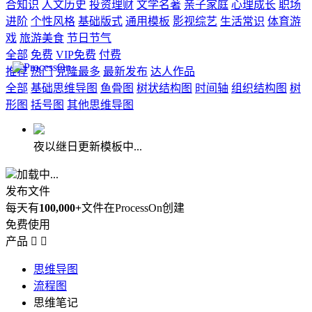
合知识
人文历史
投资理财
文学名著
亲子家庭
心理成长
职场
进阶
个性风格
基础版式
通用模板
影视综艺
生活常识
体育游
戏
旅游美食
节日节气
全部
免费
VIP免费
付费
推荐
热门
克隆最多
最新发布
达人作品
全部
基础思维导图
鱼骨图
树状结构图
时间轴
组织结构图
树
形图
括号图
其他思维导图
夜以继日更新模板中...
加载中...
发布文件
每天有
100,000+
文件在ProcessOn创建
免费使用
产品


思维导图
流程图
思维笔记