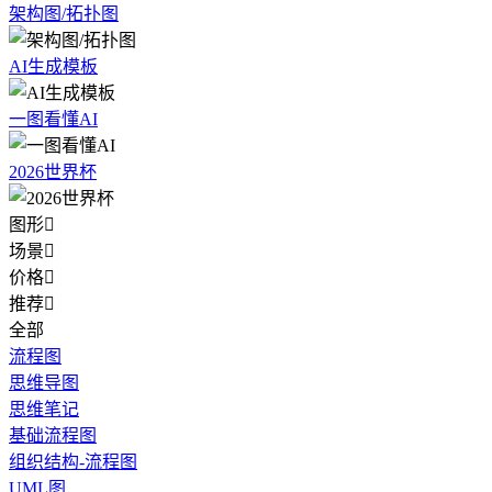
架构图/拓扑图
AI生成模板
一图看懂AI
2026世界杯
图形

场景

价格

推荐

全部
流程图
思维导图
思维笔记
基础流程图
组织结构-流程图
UML图