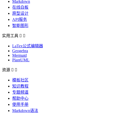
Markdown
在线白板
原型设计
API服务
智能图形
实用工具


LaTex公式编辑器
Geogebra
Mermaid
PlantUML
资源


模板社区
知识教程
专题频道
帮助中心
使用手册
Markdown语法