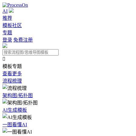
AI
推荐
模板社区
专题
登录
免费注册

模板专题
查看更多
流程梳理
架构图/拓扑图
AI生成模板
一图看懂AI