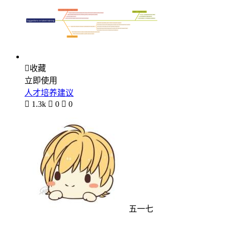

收藏
立即使用
人才培养建议

1.3k

0

0
五一七