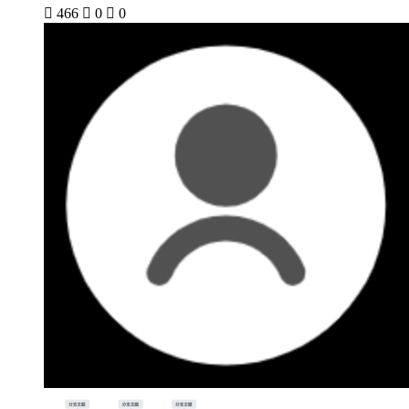

466

0

0