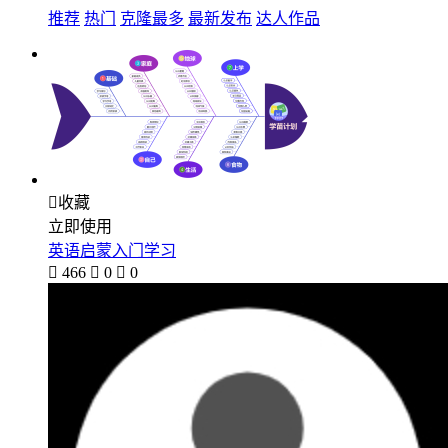
推荐
热门
克隆最多
最新发布
达人作品

收藏
立即使用
英语启蒙入门学习

466

0

0