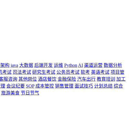
架构
java
大数据
后端开发
运维
Python
AI
渠道运营
数据分析
机考试
司法考试
研究生考试
公务员考试
软考
英语考试
项目管
客服咨询
其他岗位
酒店餐饮
金融保险
汽车出行
教育培训
加工
管理
会议纪要
SOP
成本管控
销售管理
面试技巧
计划总结
综合
旅游美食
节日节气