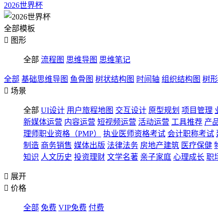
2026世界杯
全部模板

图形
全部
流程图
思维导图
思维笔记
全部
基础思维导图
鱼骨图
树状结构图
时间轴
组织结构图
树形

场景
全部
UI设计
用户旅程地图
交互设计
原型规划
项目管理
新媒体运营
内容运营
短视频运营
活动运营
工具推荐
产
理师职业资格（PMP）
执业医师资格考试
会计职称考试
制造
商务销售
媒体出版
法律法务
房地产建筑
医疗保健
知识
人文历史
投资理财
文学名著
亲子家庭
心理成长
职

展开

价格
全部
免费
VIP免费
付费