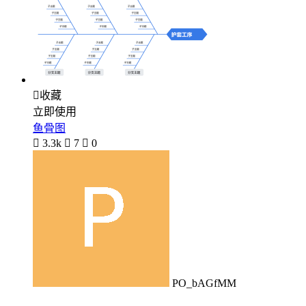

收藏
立即使用
鱼骨图

3.3k

7

0
PO_bAGfMM