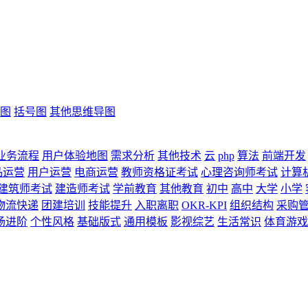
图
括号图
其他思维导图
业务流程
用户体验地图
需求分析
其他技术
云
php
算法
前端开发
品运营
用户运营
电商运营
教师资格证考试
心理咨询师考试
计算
建筑师考试
建造师考试
学前教育
其他教育
初中
高中
大学
小学
物流快递
团建培训
技能提升
入职离职
OKR-KPI
组织结构
采购
场进阶
个性风格
基础版式
通用模板
影视综艺
生活常识
体育游戏