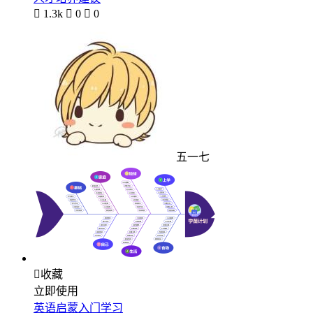

1.3k

0

0
五一七

收藏
立即使用
英语启蒙入门学习